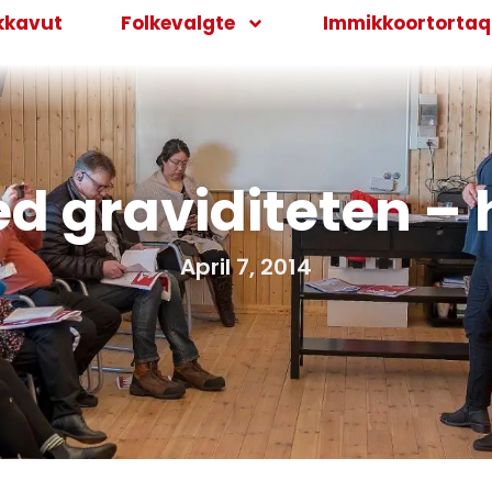
kkavut
Folkevalgte
Immikkoortortaqa
ed graviditeten – 
April 7, 2014