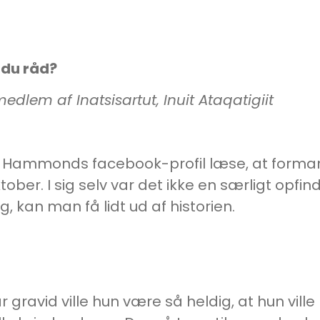
 du råd?
edlem af Inatsisartut, Inuit Ataqatigiit
a Hammonds facebook-profil læse, at forman
ktober. I sig selv var det ikke en særligt opfi
g, kan man få lidt ud af historien.
var gravid ville hun være så heldig, at hun vi