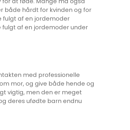
 by for at føde. Mange må også
 er både hårdt for kvinden og for
 fulgt af en jordemoder
ve fulgt af en jordemoder under
ontakten med professionelle
e som mor, og give både hende og
igt vigtig, men den er meget
 og deres ufødte barn endnu