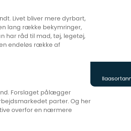
dt. Livet bliver mere dyrbart,
 en lang række bekymringer,
r råd til mad, tøj, legetøj,
r en endeløs række af
Ilaasortann
ond. Forslaget pålægger
arbejdsmarkedet parter. Og her
itive overfor en nærmere