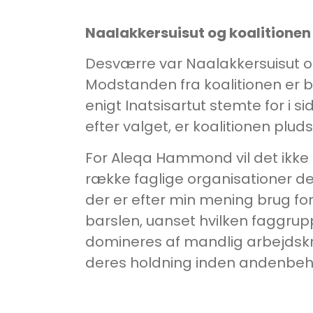
Naalakkersuisut og koalitionen
Desværre var Naalakkersuisut og 
Modstanden fra koalitionen er 
enigt Inatsisartut stemte for i s
efter valget, er koalitionen plu
For Aleqa Hammond vil det ikke 
række faglige organisationer de
der er efter min mening brug fo
barslen, uanset hvilken faggruppe
domineres af mandlig arbejdskraf
deres holdning inden andenbeha