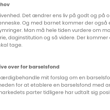
ehov
ivenhed. Det ændrer ens liv på godt og på on
e menneske. Og med barnet kommer der også
ringer. Man må hele tiden vurdere om man ha
 ferie, daginstitution og så videre. Der komme
kal tage.
ve over for barselsfond
færdigbehandle mit forslag om en barselsf
gheden for at etablere en barselsfond med 
rkedets parter tidligere har udtalt sig pos