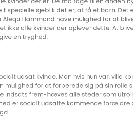
alle kvinder der er. De må tage til en anden
 specielle øjeblik det er, at få et barn. Det
le Aleqa Hammond have mulighed for at blive
t ikke alle kvinder der oplever dette. At bli
t give en tryghed.
ialt udsat kvinde. Men hvis hun var, ville k
n mulighed for at forberede sig på sin roll
ige indsats frem-hæves alle steder som utrol
Dermed er socialt udsatte kommende forældre
ygd.