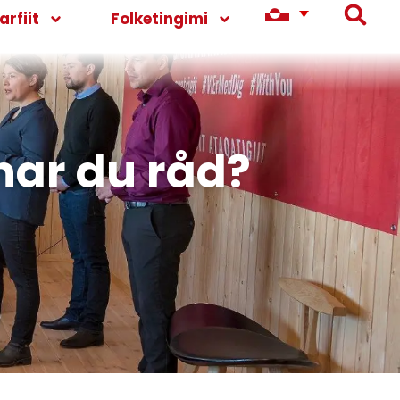
rfiit
Folketingimi
har du råd?