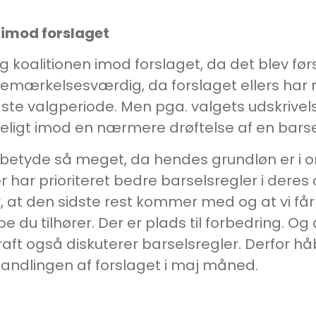
 imod forslaget
koalitionen imod forslaget, da det blev førs
bemærkelsesværdig, da forslaget ellers har
idste valgperiode. Men pga. valgets udskrivels
dseligt imod en nærmere drøftelse af en bars
betyde så meget, da hendes grundløn er i or
r har prioriteret bedre barselsregler i dere
r, at den sidste rest kommer med og at vi 
 du tilhører. Der er plads til forbedring. Og 
t også diskuterer barselsregler. Derfor håbe
ndlingen af forslaget i maj måned.