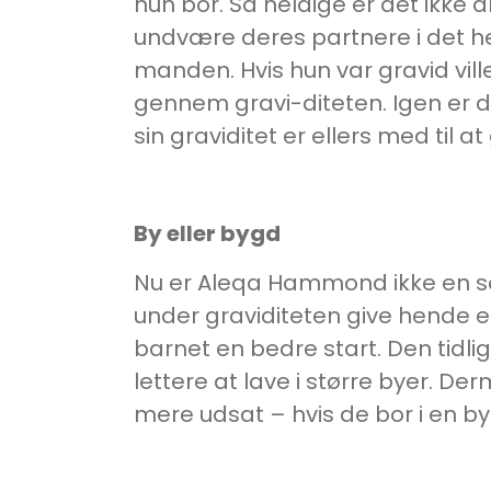
hun bor. Så heldige er det ikke 
undvære deres partnere i det helt
manden. Hvis hun var gravid vil
gennem gravi-diteten. Igen er de
sin graviditet er ellers med til a
By eller bygd
Nu er Aleqa Hammond ikke en soc
under graviditeten give hende e
barnet en bedre start. Den tidl
lettere at lave i større byer. 
mere udsat – hvis de bor i en b