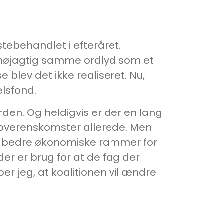
tebehandlet i efteråret.
 nøjagtig samme ordlyd som et
e blev det ikke realiseret. Nu,
elsfond.
den. Og heldigvis er der en lang
s overenskomster allerede. Men
får bedre økonomiske rammer for
der er brug for at de fag der
r jeg, at koalitionen vil ændre