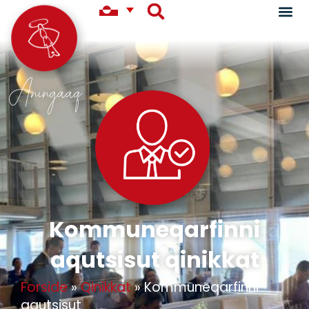
Aningaaq
Kommuneqarfinni
aqutsisut qinikkat
Forside
»
Qinikkat
»
Kommuneqarfinni
aqutsisut