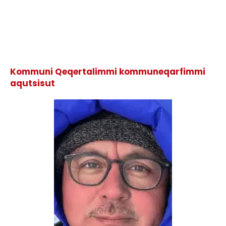
Kommuni Qeqertalimmi kommuneqarfimmi
aqutsisut