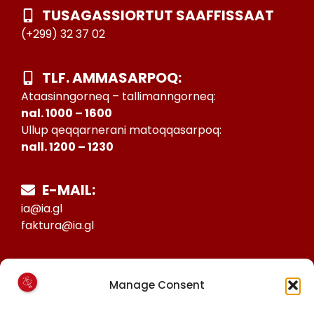
TUSAGASSIORTUT SAAFFISSAAT
(+299) 32 37 02
TLF. AMMASARPOQ:
Ataasinngorneq – tallimanngorneq:
nal. 1000 – 1600
Ullup qeqqarnerani matoqqasarpoq:
nall. 1200 – 1230
E-MAIL:
ia@ia.gl
faktura@ia.gl
CVR:
Manage Consent
25027388