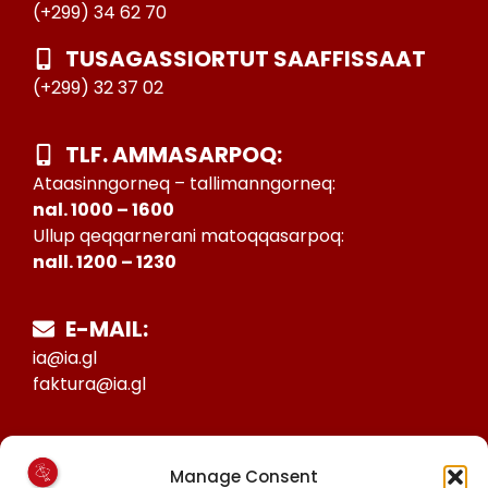
(+299) 34 62 70
TUSAGASSIORTUT SAAFFISSAAT
(+299) 32 37 02
TLF. AMMASARPOQ:
Ataasinngorneq – tallimanngorneq:
nal. 1000 – 1600
Ullup qeqqarnerani matoqqasarpoq:
nall. 1200 – 1230
E-MAIL:
ia@ia.gl
faktura@ia.gl
CVR:
Manage Consent
25027388