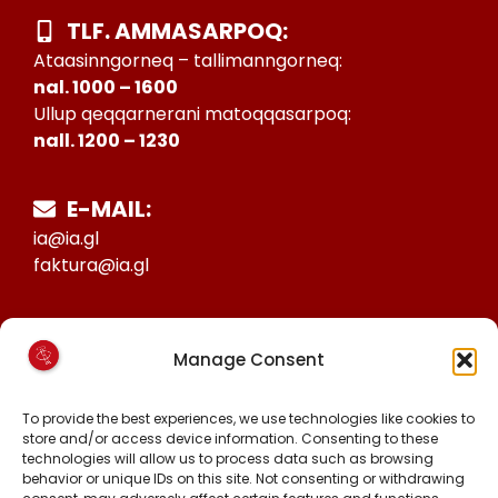
TLF. AMMASARPOQ:
Ataasinngorneq – tallimanngorneq:
nal. 1000 – 1600
Ullup qeqqarnerani matoqqasarpoq:
nall. 1200 – 1230
E-MAIL:
ia@ia.gl
faktura@ia.gl
CVR:
Manage Consent
25027388
KONTO NR:
To provide the best experiences, we use technologies like cookies to
6471-1511626
store and/or access device information. Consenting to these
technologies will allow us to process data such as browsing
behavior or unique IDs on this site. Not consenting or withdrawing