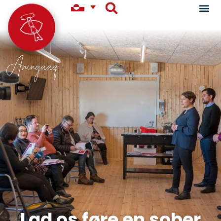
Aningaaq
Lad os føre en sober