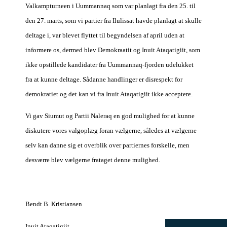
Valkampturneen i Uummannaq som var planlagt fra den 25. til
den 27. marts, som vi partier fra Ilulissat havde planlagt at skulle
deltage i, var blevet flyttet til begyndelsen af april uden at
informere os, dermed blev Demokraatit og Inuit Ataqatigiit, som
ikke opstillede kandidater fra Uummannaq-fjorden udelukket
fra at kunne deltage. Sådanne handlinger er disrespekt for
demokratiet og det kan vi fra Inuit Ataqatigiit ikke acceptere.
Vi gav Siumut og Partii Naleraq en god mulighed for at kunne
diskutere vores valgoplæg foran vælgerne, således at vælgerne
selv kan danne sig et overblik over partiernes forskelle, men
desværre blev vælgerne frataget denne mulighed.
Bendt B. Kristiansen
Inuit Ataqatigiit