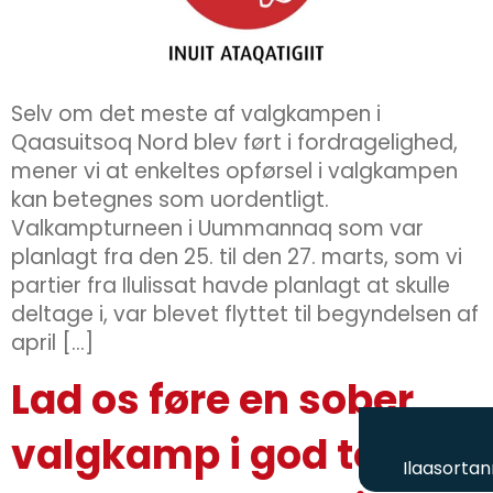
Selv om det meste af valgkampen i
Qaasuitsoq Nord blev ført i fordragelighed,
mener vi at enkeltes opførsel i valgkampen
kan betegnes som uordentligt.
Valkampturneen i Uummannaq som var
planlagt fra den 25. til den 27. marts, som vi
partier fra Ilulissat havde planlagt at skulle
deltage i, var blevet flyttet til begyndelsen af
april […]
Lad os føre en sober
valgkamp i god tone
Ilaasortan