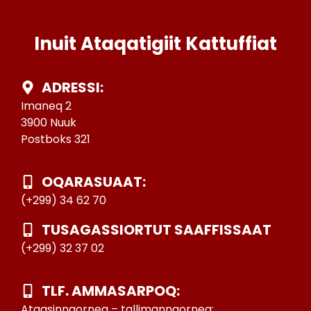
Inuit Ataqatigiit Kattuffiat
ADRESSI:
Imaneq 2
3900 Nuuk
Postboks 321
OQARASUAAT:
(+299) 34 62 70
TUSAGASSIORTUT SAAFFISSAAT
(+299) 32 37 02
TLF. AMMASARPOQ:
Ataasinngorneq – tallimanngorneq: