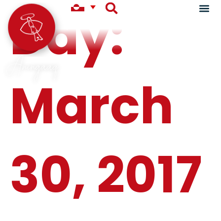
Day:
Aningaaq
March
30, 2017