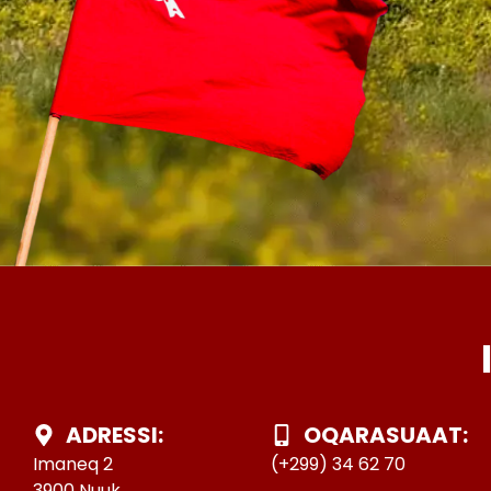
ADRESSI:
OQARASUAAT:
Imaneq 2
(+299) 34 62 70
3900 Nuuk