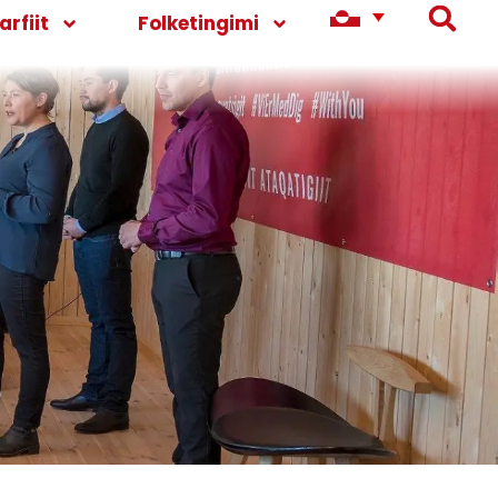
rfiit
Folketingimi