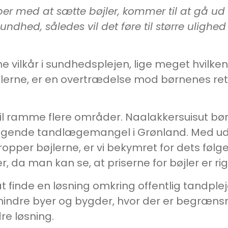
pper med at sætte bøjler, kommer til at gå 
ndhed, således vil det føre til større ulighed
 vilkår i sundhedsplejen, lige meget hvilke
lerne, er en overtrædelse mod børnenes retti
 ramme flere områder. Naalakkersuisut bør 
igende tandlægemangel i Grønland. Med udg
opper bøjlerne, er vi bekymret for dets følger
 da man kan se, at priserne for bøjler er rig
at finde en løsning omkring offentlig tandplej
indre byer og bygder, hvor der er begrænsn
re løsning.