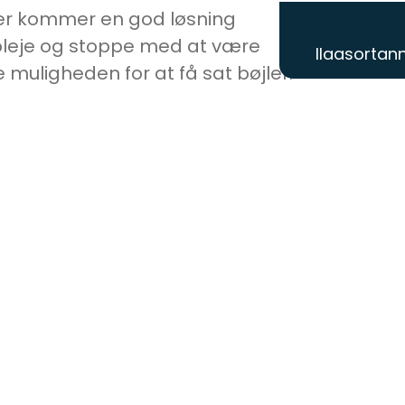
 der kommer en god løsning
dpleje og stoppe med at være
Ilaasortann
 muligheden for at få sat bøjler.