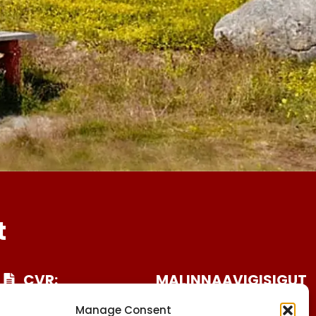
t
CVR:
MALINNAAVIGISIGUT
25027388
FACEBOOK
Manage Consent
INSTAGRAM