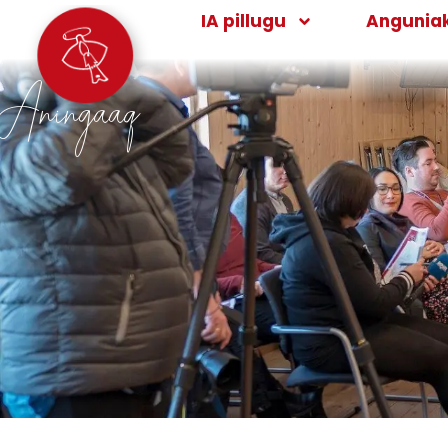
IA pillugu
Angunia
Aningaaq