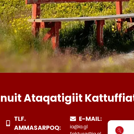
Inuit Ataqatigiit Kattuffia
TLF.
E-MAIL:
ia@ia.gl
AMMASARPOQ:
faktura@ia.gl