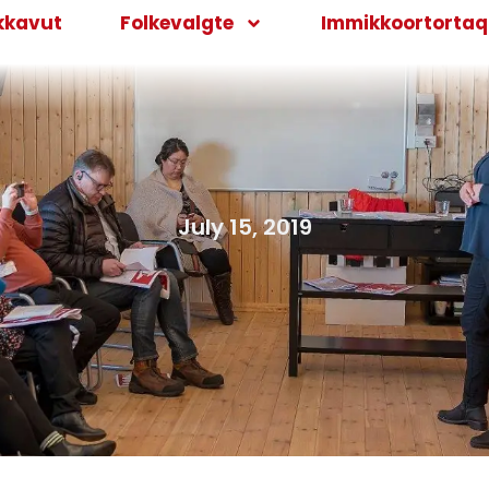
kkavut
Folkevalgte
Immikkoortortaqa
July 15, 2019