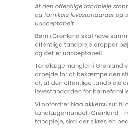
At den offentlige tandpleje sto
og familiers levestandarder og su
uacceptabelt.
Børn i Grønland skal have samme
offentlige tandpleje dropper bøj
og det er uacceptabelt.
Tandlægemanglen i Grønland vil
arbejde for at bekæmpe den st
af, at den offentlige tandpleje dr
levestandarden for børnefamilier,
Vi opfordrer Naalakkersuisut til 
tandlægemangel i Grønland. I m
tandpleje, skal der sikres en bed