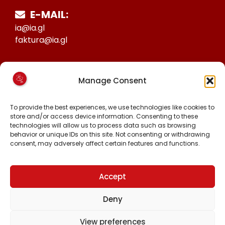
E-MAIL:
ia@ia.gl
faktura@ia.gl
CVR:
Manage Consent
25027388
KONTO NR:
To provide the best experiences, we use technologies like cookies to
store and/or access device information. Consenting to these
6471-1511626
technologies will allow us to process data such as browsing
behavior or unique IDs on this site. Not consenting or withdrawing
consent, may adversely affect certain features and functions.
FØLG OS PÅ:
FACEBOOK
INSTAGRAM
Accept
TIKTOK
Deny
View preferences