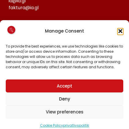
ia@ia.gl
faktura@ia.gl
CVR:
Manage Consent
25027388
KONTO NR:
To provide the best experiences, we use technologies like cookies to
store and/or access device information. Consenting to these
6471-1511626
technologies will allow us to process data such as browsing
behavior or unique IDs on this site. Not consenting or withdrawing
consent, may adversely affect certain features and functions.
FØLG OS PÅ:
FACEBOOK
INSTAGRAM
Accept
TIKTOK
Deny
View preferences
Alle rettigheder forbeholdt © 2024 Inuit Ataqatigiit.
Cookie Policy
privatlivspolitik
Lavet med
af hjemmeside.gl