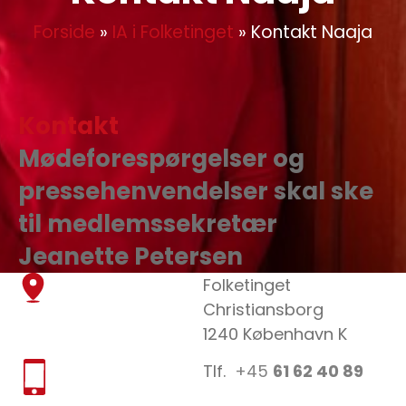
Forside
»
IA i Folketinget
»
Kontakt Naaja
Kontakt
Mødeforespørgelser og
pressehenvendelser skal ske
til medlemssekretær
Jeanette Petersen
Folketinget
Christiansborg
1240 København K
Tlf.
+45
61 62 40 89