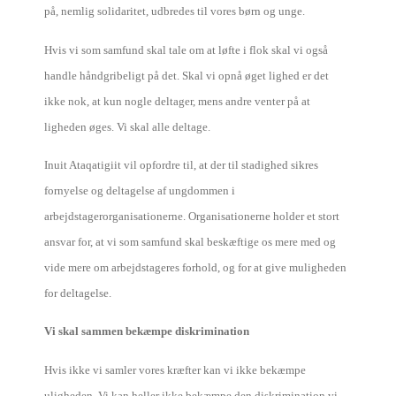
på, nemlig solidaritet, udbredes til vores børn og unge.
Hvis vi som samfund skal tale om at løfte i flok skal vi også
handle håndgribeligt på det. Skal vi opnå øget lighed er det
ikke nok, at kun nogle deltager, mens andre venter på at
ligheden øges. Vi skal alle deltage.
Inuit Ataqatigiit vil opfordre til, at der til stadighed sikres
fornyelse og deltagelse af ungdommen i
arbejdstagerorganisationerne. Organisationerne holder et stort
ansvar for, at vi som samfund skal beskæftige os mere med og
vide mere om arbejdstageres forhold, og for at give muligheden
for deltagelse.
Vi skal sammen bekæmpe diskrimination
Hvis ikke vi samler vores kræfter kan vi ikke bekæmpe
uligheden. Vi kan heller ikke bekæmpe den diskrimination vi