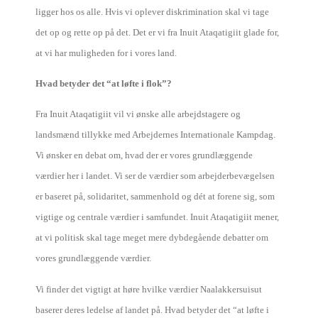
ligger hos os alle. Hvis vi oplever diskrimination skal vi tage
det op og rette op på det. Det er vi fra Inuit Ataqatigiit glade for,
at vi har muligheden for i vores land.
Hvad betyder det “at løfte i flok”?
Fra Inuit Ataqatigiit vil vi ønske alle arbejdstagere og
landsmænd tillykke med Arbejdernes Internationale Kampdag.
Vi ønsker en debat om, hvad der er vores grundlæggende
værdier her i landet. Vi ser de værdier som arbejderbevægelsen
er baseret på, solidaritet, sammenhold og dét at forene sig, som
vigtige og centrale værdier i samfundet. Inuit Ataqatigiit mener,
at vi politisk skal tage meget mere dybdegående debatter om
vores grundlæggende værdier.
Vi finder det vigtigt at høre hvilke værdier Naalakkersuisut
baserer deres ledelse af landet på. Hvad betyder det “at løfte i