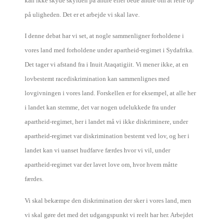
kan ikke skyde skylden på andre eller bede andre om at rette op
på uligheden. Det er et arbejde vi skal lave.
I denne debat har vi set, at nogle sammenligner forholdene i
vores land med forholdene under apartheid-regimet i Sydafrika.
Det tager vi afstand fra i Inuit Ataqatigiit. Vi mener ikke, at en
lovbestemt racediskrimination kan sammenlignes med
lovgivningen i vores land. Forskellen er for eksempel, at alle her
i landet kan stemme, det var nogen udelukkede fra under
apartheid-regimet, her i landet må vi ikke diskriminere, under
apartheid-regimet var diskrimination bestemt ved lov, og her i
landet kan vi uanset hudfarve færdes hvor vi vil, under
apartheid-regimet var der lavet love om, hvor hvem måtte
færdes.
Vi skal bekæmpe den diskrimination der sker i vores land, men
vi skal gøre det med det udgangspunkt vi reelt har her. Arbejdet