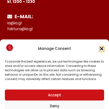
kl. 1200 – 1230
E-MAIL:
ia@ia.gl
faktura@ia.gl
CVR:
Manage Consent
25027388
KONTO NR:
To provide the best experiences, we use technologies like cookies to
store and/or access device information. Consenting to these
6471-1511626
technologies will allow us to process data such as browsing
behavior or unique IDs on this site. Not consenting or withdrawing
consent, may adversely affect certain features and functions.
FØLG OS PÅ:
FACEBOOK
INSTAGRAM
Accept
TIKTOK
Deny