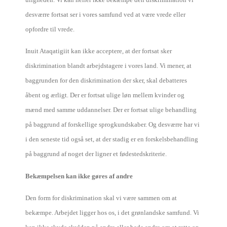
desværre fortsat ser i vores samfund ved at være vrede eller
opfordre til vrede.
Inuit Ataqatigiit kan ikke acceptere, at der fortsat sker
diskrimination blandt arbejdstagere i vores land. Vi mener, at
baggrunden for den diskrimination der sker, skal debatteres
åbent og ærligt. Der er fortsat ulige løn mellem kvinder og
mænd med samme uddannelser. Der er fortsat ulige behandling
på baggrund af forskellige sprogkundskaber. Og desværre har vi
i den seneste tid også set, at der stadig er en forskelsbehandling
på baggrund af noget der ligner et fødestedskriterie.
Bekæmpelsen kan ikke gøres af andre
Den form for diskrimination skal vi være sammen om at
bekæmpe. Arbejdet ligger hos os, i det grønlandske samfund. Vi