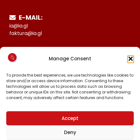
E-MAIL:
ia@ia.gl
faktura@ia.gl
CVR:
Manage Consent
25027388
KONTO NR:
To provide the best experiences, we use technologies like cookies to
store and/or access device information. Consenting to these
6471-1511626
technologies will allow us to process data such as browsing
behavior or unique IDs on this site. Not consenting or withdrawing
consent, may adversely affect certain features and functions.
FØLG OS PÅ:
FACEBOOK
INSTAGRAM
Accept
TIKTOK
Deny