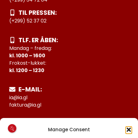
TIL PRESSEN:
(+299) 52 37 02
TLF. ER ÅBEN:
Mandag – fredag:
kl. 1000 – 1600
Frokost-lukket:
kl. 1200 – 1230
E-MAIL:
ia@ia.gl
faktura@ia.gl
CVR:
Manage Consent
25027388