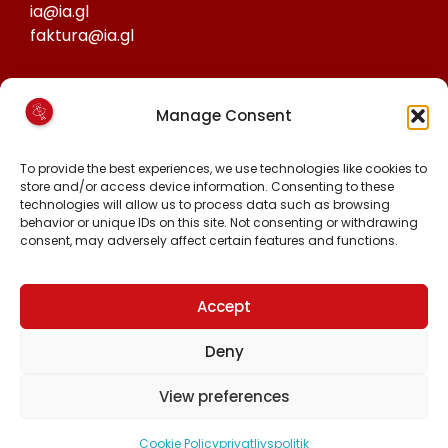
ia@ia.gl
faktura@ia.gl
CVR:
Manage Consent
25027388
KONTO NR:
To provide the best experiences, we use technologies like cookies to
store and/or access device information. Consenting to these
6471-1511626
technologies will allow us to process data such as browsing
behavior or unique IDs on this site. Not consenting or withdrawing
consent, may adversely affect certain features and functions.
FØLG OS PÅ:
FACEBOOK
INSTAGRAM
Accept
TIKTOK
Deny
View preferences
Alle rettigheder forbeholdt © 2024 Inuit Ataqatigiit.
Cookie Policy
privatlivspolitik