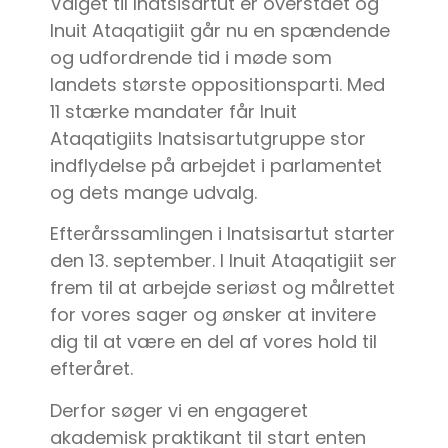
Valget til Inatsisartut er overstået og
Inuit Ataqatigiit går nu en spændende
og udfordrende tid i møde som
landets største oppositionsparti. Med
11 stærke mandater får Inuit
Ataqatigiits Inatsisartutgruppe stor
indflydelse på arbejdet i parlamentet
og dets mange udvalg.
Efterårssamlingen i Inatsisartut starter
den 13. september. I Inuit Ataqatigiit ser
frem til at arbejde seriøst og målrettet
for vores sager og ønsker at invitere
dig til at være en del af vores hold til
efteråret.
Derfor søger vi en engageret
akademisk praktikant til start enten