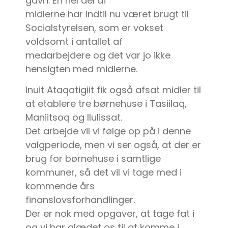
gavn. En hel del af
midlerne har indtil nu været brugt til
Socialstyrelsen, som er vokset
voldsomt i antallet af
medarbejdere og det var jo ikke
hensigten med midlerne.
Inuit Ataqatigiit fik også afsat midler til
at etablere tre børnehuse i Tasiilaq,
Maniitsoq og Ilulissat.
Det arbejde vil vi følge op på i denne
valgperiode, men vi ser også, at der er
brug for børnehuse i samtlige
kommuner, så det vil vi tage med i
kommende års
finanslovsforhandlinger.
Der er nok med opgaver, at tage fat i
og vi har glædet os til at komme i