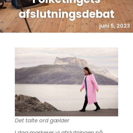
afslutningsdebat
juni 5, 2023
Det talte ord gælder
I dag markerer vi afslutningen på