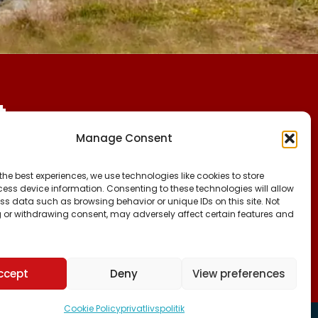
t
Manage Consent
CVR:
FØLG OS PÅ:
the best experiences, we use technologies like cookies to store
25027388
FACEBOOK
ess device information. Consenting to these technologies will allow
INSTAGRAM
ss data such as browsing behavior or unique IDs on this site. Not
KONTO NR:
 or withdrawing consent, may adversely affect certain features and
TIKTOK
6471-1511626
ccept
Deny
View preferences
Cookie Policy
privatlivspolitik
jemmeside.gl