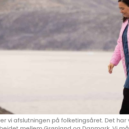
r vi afslutningen på folketingsåret. Det har
arbejdet mellem Grønland og Danmark. Vi må