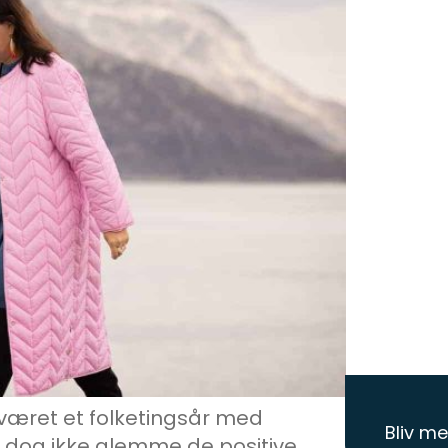
 været et folketingsår med
Bliv m
 dog ikke glemme de positive