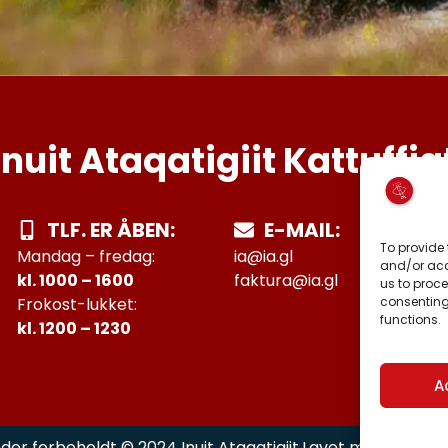
Inuit Ataqatigiit Kattuffia
TLF. ER ÅBEN:
E-MAIL:
To provide 
Mandag – fredag:
ia@ia.gl
and/or acc
kl. 1000 – 1600
faktura@ia.gl
us to proce
consenting
Frokost-lukket:
functions.
kl. 1200 – 1230
A
Lavet med
af h
eder forbeholdt © 2024 Inuit Ataqatigiit.