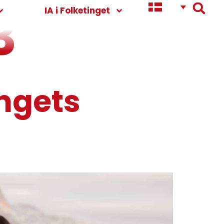
3
IA i Folketinget
ingets