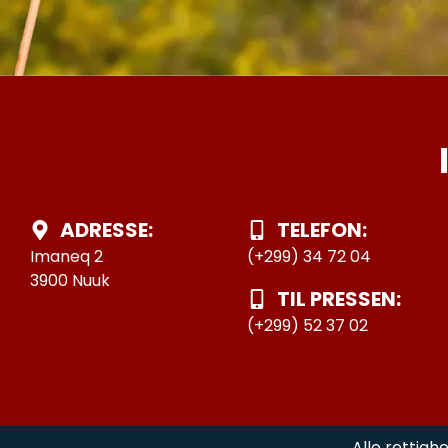
ADRESSE:
TELEFON:
Imaneq 2
(+299) 34 72 04
3900 Nuuk
TIL PRESSEN:
(+299) 52 37 02
Alle rettigh