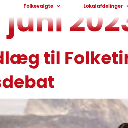
. juni 202
i
Folkevalgte
Lokalafdelinger
læg til Folket
sdebat