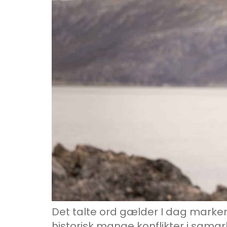
Det talte ord gælder I dag markere
historisk mange konflikter i sam