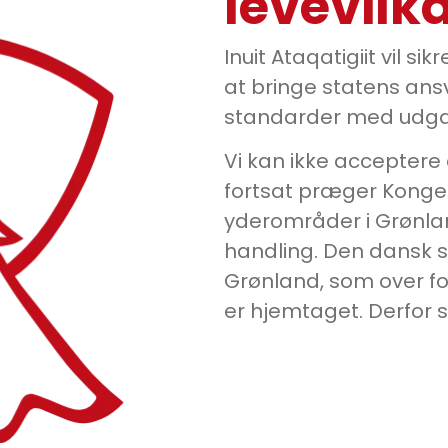
levevilk
Inuit Ataqatigiit vil si
at bringe statens ans
standarder med udgan
Vi kan ikke acceptere d
fortsat præger Konger
yderområder i Grønla
handling. Den dansk 
Grønland, som over f
er hjemtaget. Derfor