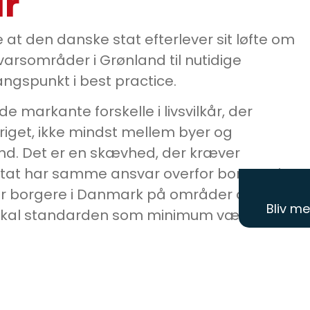
år
kre at den danske stat efterlever sit løfte om
varsområder i Grønland til nutidige
gspunkt i best practice.
e markante forskelle i livsvilkår, der
iget, ikke mindst mellem byer og
nd. Det er en skævhed, der kræver
stat har samme ansvar overfor borgere i
or borgere i Danmark på områder der ikke
Bliv m
 skal standarden som minimum være ens.