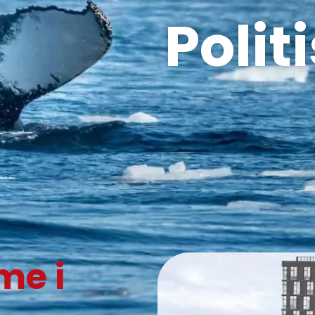
Polit
me i