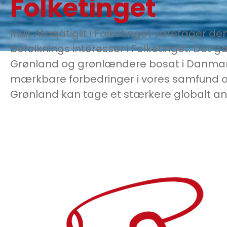
Folketinget
Inuit Ataqatigiit i Folketinget varetager d
befolknings interesser i Folketinget. Det 
Grønland og grønlændere bosat i Danmark
mærkbare forbedringer i vores samfund og 
Grønland kan tage et stærkere globalt a