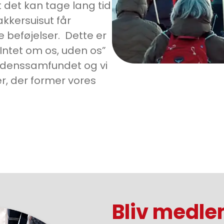
t det kan tage lang tid
akkersuisut får
e beføjelser. Dette er
 ”Intet om os, uden os”
verdenssamfundet og vi
r, der former vores
Bliv medl