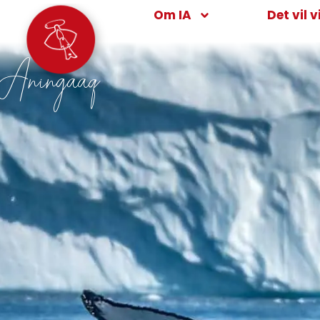
Om IA
Det vil v
Aningaaq