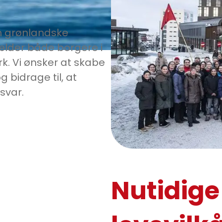
en grønlandske
gælder både borgere i
. Vi ønsker at skabe
bidrage til, at
nsvar.
Nutidige