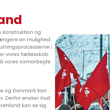
land
s konstruktion og
e længere en mulighed.
lutningsprocesserne i
ver vores fællesskab
 må vores samarbejde
rne og Danmark kan
. Derfor ønsker Inuit
Grønland kan se sig