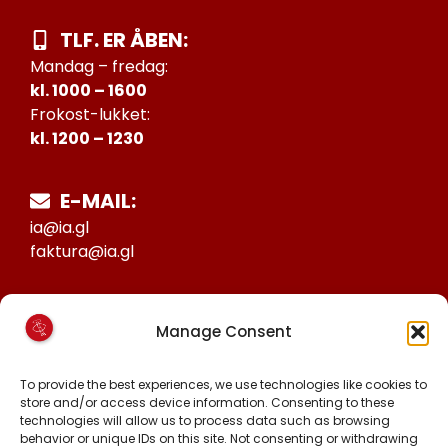
TLF. ER ÅBEN:
Mandag – fredag:
kl. 1000 – 1600
Frokost-lukket:
kl. 1200 – 1230
E-MAIL:
ia@ia.gl
faktura@ia.gl
CVR:
Manage Consent
25027388
KONTO NR:
To provide the best experiences, we use technologies like cookies to
store and/or access device information. Consenting to these
6471-1511626
technologies will allow us to process data such as browsing
behavior or unique IDs on this site. Not consenting or withdrawing