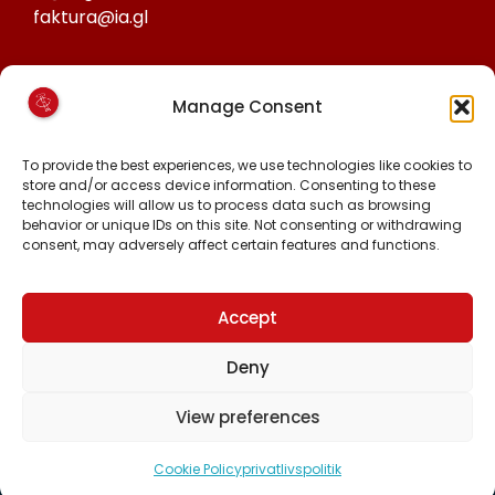
faktura@ia.gl
CVR:
Manage Consent
25027388
KONTO NR:
To provide the best experiences, we use technologies like cookies to
store and/or access device information. Consenting to these
6471-1511626
technologies will allow us to process data such as browsing
behavior or unique IDs on this site. Not consenting or withdrawing
consent, may adversely affect certain features and functions.
FØLG OS PÅ:
FACEBOOK
INSTAGRAM
Accept
TIKTOK
Deny
View preferences
Alle rettigheder forbeholdt © 2024 Inuit Ataqatigiit.
Cookie Policy
privatlivspolitik
Lavet med
af hjemmeside.gl