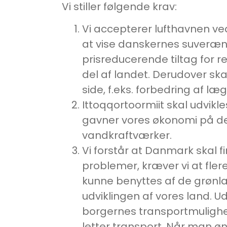
Vi stiller følgende krav:
Vi accepterer lufthavnen ved 
at vise danskernes suverænit
prisreducerende tiltag for re
del af landet. Derudover ska
side, f.eks. forbedring af læ
Ittoqqortoormiit skal udvikl
gavner vores økonomi på den
vandkraftværker.
Vi forstår at Danmark skal 
problemer, kræver vi at fle
kunne benyttes af de grønla
udviklingen af vores land. U
borgernes transportmulighede
letter transport. Når man øn