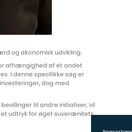
ærd og økonomisk udvikling.
stor afhængighed af et andet
es. I denne specifikke sag er
 investeringer, dog med
linger til andre initiativer, vil
de et udtryk for øget suverænitets
Ilaasortann