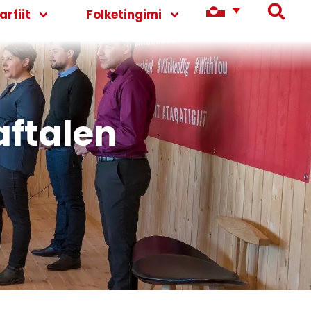
rfiit
Folketingimi
aftalen