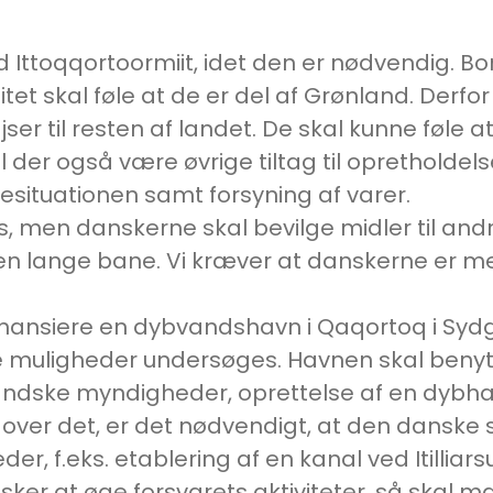
Ittoqqortoormiit, idet den er nødvendig. Borg
et skal føle at de er del af Grønland. Derfo
jser til resten af landet. De skal kunne føle
l der også være øvrige tiltag til opretholdel
gesituationen samt forsyning af varer.
es, men danskerne skal bevilge midler til and
 lange bane. Vi kræver at danskerne er med 
finansiere en dybvandshavn i Qaqortoq i Syd
re muligheder undersøges. Havnen skal benyt
ndske myndigheder, oprettelse af en dybhav
dover det, er det nødvendigt, at den danske st
r, f.eks. etablering af en kanal ved Itilliar
sker at øge forsvarets aktiviteter, så skal m