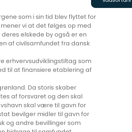
ene som i sin tid blev flyttet for
r mener vi at det følges op med
 at deres elskede by også er en
sen af civilsamfundet fra dansk
re erhvervsudviklingstiltag som
til at finansiere etablering af
grønland. Da storis skaber
tes af forsvaret og den skal
shavn skal være til gavn for
at bevilger midler til gavn for
suk og andre bevillinger som
an bidrage til samfundet.