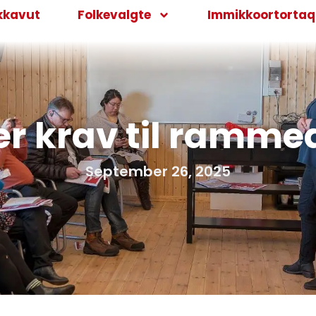
kkavut
Folkevalgte
Immikkoortortaqa
ller krav til ramme
September 26, 2025