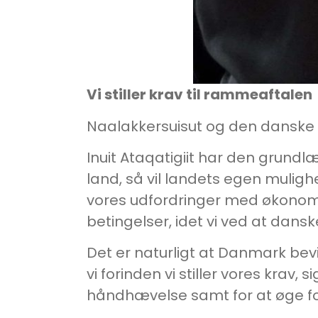
Vi stiller krav til rammeaftalen
Naalakkersuisut og den danske r
Inuit Ataqatigiit har den grund
land, så vil landets egen muligh
vores udfordringer med økonomi
betingelser, idet vi ved at dansk
Det er naturligt at Danmark bevil
vi forinden vi stiller vores krav,
håndhævelse samt for at øge fo