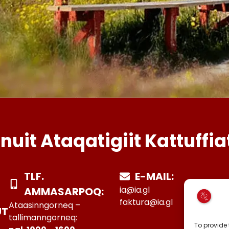
Inuit Ataqatigiit Kattuffia
TLF.
E-MAIL:
ia@ia.gl
AMMASARPOQ:
faktura@ia.gl
Ataasinngorneq –
UT
tallimanngorneq:
To provide 