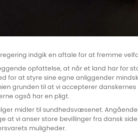
egering indgik en aftale for at fremme velf
læggende opfattelse, at når et land har for 
ed for at styre sine egne anliggender mindsk
en grunden til at vi accepterer danskernes
erne også har en pligt.
ger midler til sundhedsvæsenet. Angående bevil
 sige at vi anser store bevillinger fra dansk si
rsvarets muligheder.