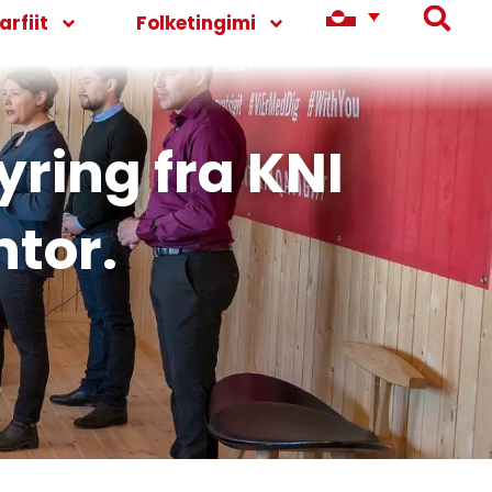
rfiit
Folketingimi
yring fra KNI
ntor.