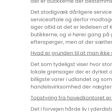
det er butikkerne der bestemme
Det stadigvæk dårligere service 
serviceaftale og derfor modtage
siger altid at det er ledelsen a
butikkerne, og vi hører gang på
efterspørger, men at der sætte
Hvad er grunden til at man ikke
Det som tydeligst viser hvor st
lokale grønsager der er dyrket a
billigste varer i udlandet og so
handelsvirksomhed der nægter 
Topstyring fra hovedkontoret er
Det i forvejen hårde liv i yderdi