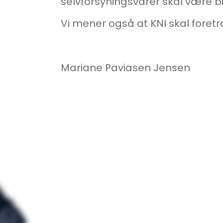
selvforsyningsvarer skal være bil
Vi mener også at KNI skal foret
Mariane Paviasen Jensen