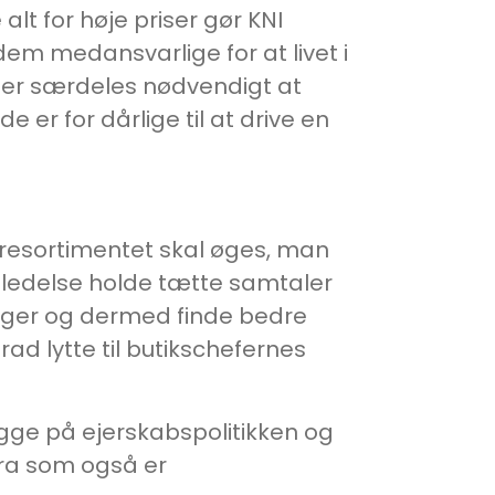
lt for høje priser gør KNI
 dem medansvarlige for at livet i
t er særdeles nødvendigt at
er for dårlige til at drive en
 varesortimentet skal øges, man
’s ledelse holde tætte samtaler
ger og dermed finde bedre
rad lytte til butikschefernes
igge på ejerskabspolitikken og
ra som også er