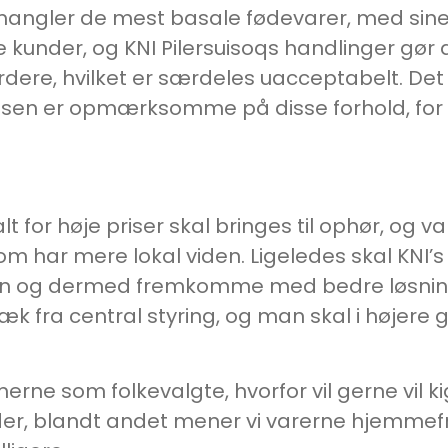
 mangler de mest basale fødevarer, med sine a
ine kunder, og KNI Pilersuisoqs handlinger gør
årdere, hvilket er særdeles uacceptabelt. De
sen er opmærksomme på disse forhold, for de 
 alt for høje priser skal bringes til ophør, og
 som har mere lokal viden. Ligeledes skal KNI
en og dermed fremkomme med bedre løsnin
k fra central styring, og man skal i højere g
rne som folkevalgte, hvorfor vil gerne vil k
der, blandt andet mener vi varerne hjemmef