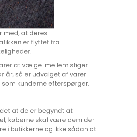
r med, at deres
ikken er flyttet fra
keligheder.
varer at vælge imellem stiger
ar år, så er udvalget af varer
er som kunderne efterspørger.
 det at de er begyndt at
del; køberne skal være dem der
e i butikkerne og ikke sådan at