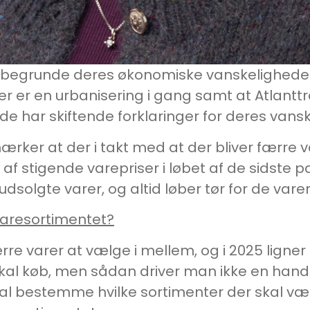
at begrunde deres økonomiske vanskelighede
er en urbanisering i gang samt at Atlanttraf
de har skiftende forklaringer for deres vans
ærker at der i takt med at der bliver færre 
t af stigende varepriser i løbet af de sidste p
dsolgte varer, og altid løber tør for de var
varesortimentet?
rre varer at vælge i mellem, og i 2025 ligner
skal køb, men sådan driver man ikke en han
l bestemme hvilke sortimenter der skal vær