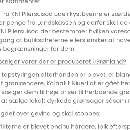
r sortimentet.
fra KNI Pilersuisoq ude i kystbyerne er særd
r penge fra Landskassen og derfor skal de o
f KNI Pilersuisoq der bestemmer hvilken vares
 gang at butikscheferne ellers ønsker at ha
s begrænsninger for dem.
 sælger varer der er produceret i Grønland?
or topstyringen efterhånden er blevet, er bl
f grønlændere, Kalaallit Niuerfiat er gået h
m sælger dem til høje priser til herboende g
at sælge lokalt dyrkede grønsager såsom r
 gået over gevind og skal stoppes:
strikterne er blevet endnu hårdere, folk efte