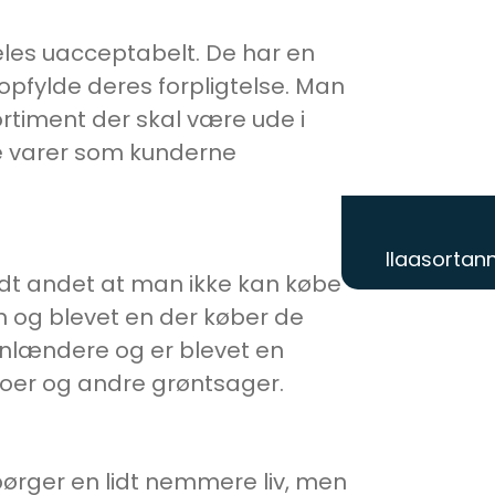
eles uacceptabelt. De har en
pfylde deres forpligtelse. Man
ortiment der skal være ude i
ve varer som kunderne
Ilaasortann
andt andet at man ikke kan købe
en og blevet en der køber de
rønlændere og er blevet en
oer og andre grøntsager.
rspørger en lidt nemmere liv, men