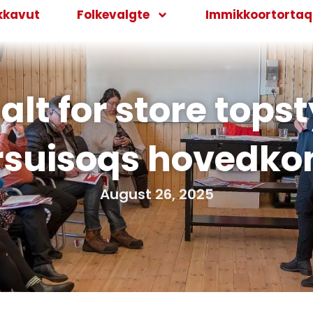
kkavut
Folkevalgte
Immikkoortortaqa
alt for store topst
rsuisoqs hovedko
August 26, 2025