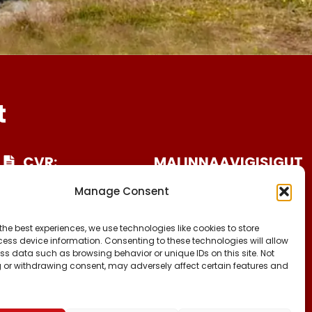
t
CVR:
MALINNAAVIGISIGUT
25027388
FACEBOOK
Manage Consent
INSTAGRAM
KONTO NR:
TIKTOK
6471-1511626
the best experiences, we use technologies like cookies to store
ess device information. Consenting to these technologies will allow
ss data such as browsing behavior or unique IDs on this site. Not
 or withdrawing consent, may adversely affect certain features and