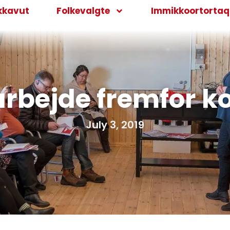
kkavut
Folkevalgte
Immikkoortortaqa
bejde fremfor ko
July 3, 2019