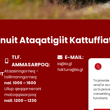
Inuit Ataqatigiit Kattuffia
TLF.
E-MAIL:
ia@ia.gl
AMMASARPOQ:
faktura@ia.gl
Ataasinngorneq –
UT
tallimanngorneq:
To provide 
nal. 1000 – 1600
and/or acc
Ullup qeqqarnerani
us to proce
consenting
matoqqasarpoq:
functions.
nall. 1200 – 1230