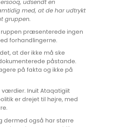
mersooq, udsendt en
amtidig med, at de har udtrykt
ut gruppen.
mut gruppen præsenterede ingen
 med forhandlingerne.
et, at der ikke må ske
a udokumenterede påstande.
reagere på fakta og ikke på
værdier. Inuit Ataqatigiit
itik er drejet til højre, med
re.
 og dermed også har større