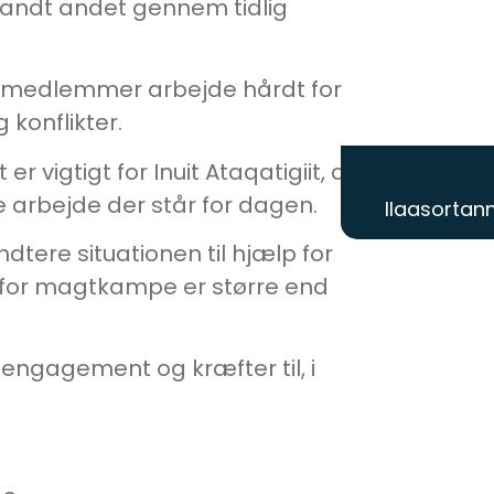
blandt andet gennem tidlig
sesmedlemmer arbejde hårdt for
 konflikter.
r vigtigt for Inuit Ataqatigiit, at
e arbejde der står for dagen.
Ilaasortann
tere situationen til hjælp for
t for magtkampe er større end
e engagement og kræfter til, i