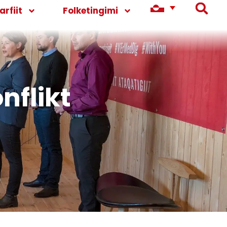
rfiit
Folketingimi
nflikt