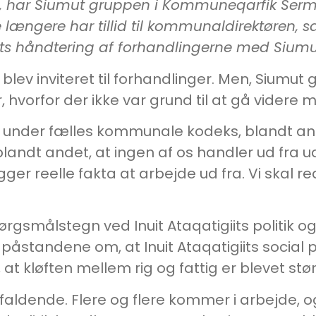
et, har Siumut gruppen i Kommuneqarfik Ser
længere har tillid til kommunaldirektøren, s
iits håndtering af forhandlingerne med Sium
n blev inviteret til forhandlinger. Men, Siu
 hvorfor der ikke var grund til at gå videre
under fælles kommunale kodeks, blandt and
 blandt andet, at ingen af os handler ud fr
gger reelle fakta at arbejde ud fra. Vi skal 
ørgsmålstegn ved Inuit Ataqatigiits politik og 
standene om, at Inuit Ataqatigiits social pol
kløften mellem rig og fattig er blevet stør
 faldende. Flere og flere kommer i arbejde,