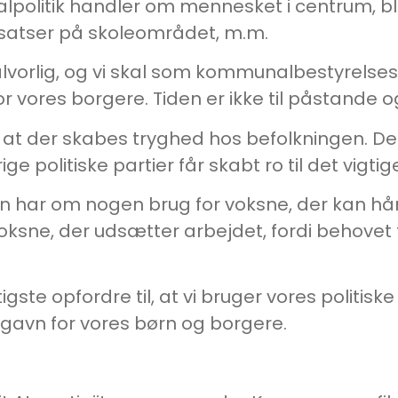
cialpolitik handler om mennesket i centrum, 
ndsatser på skoleområdet, m.m.
 alvorlig, og vi skal som kommunalbestyrel
 vores borgere. Tiden er ikke til påstande og
t, at der skabes tryghed hos befolkningen. Det e
politiske partier får skabt ro til det vigtig
n har om nogen brug for voksne, der kan hånd
 voksne, der udsætter arbejdet, fordi behove
igste opfordre til, at vi bruger vores politisk
l gavn for vores børn og borgere.