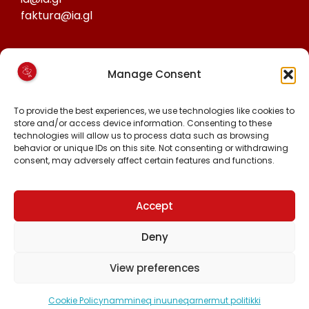
faktura@ia.gl
CVR:
Manage Consent
25027388
KONTO NR:
To provide the best experiences, we use technologies like cookies to
6471-1511626
store and/or access device information. Consenting to these
technologies will allow us to process data such as browsing
behavior or unique IDs on this site. Not consenting or withdrawing
consent, may adversely affect certain features and functions.
MALINNAAVIGISIGUT
FACEBOOK
INSTAGRAM
Accept
TIKTOK
Deny
View preferences
Piginnittussaatitaaneq © 2024 Inuit Ataqatigiit.
Cookie Policy
nammineq inuuneqarnermut politikki
Hjemmeside.gl-imit
-mit suliarineqarpoq