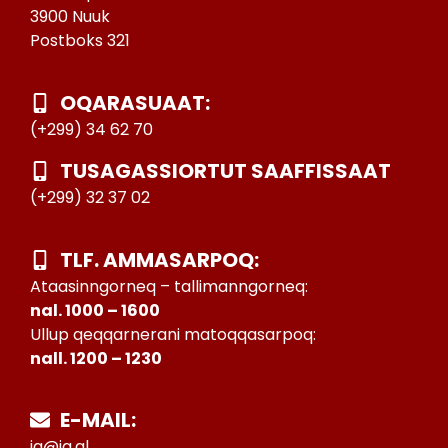
3900 Nuuk
Postboks 321
OQARASUAAT:
(+299) 34 62 70
TUSAGASSIORTUT SAAFFISSAAT
(+299) 32 37 02
TLF. AMMASARPOQ:
Ataasinngorneq – tallimanngorneq:
nal. 1000 – 1600
Ullup qeqqarnerani matoqqasarpoq:
nall. 1200 – 1230
E-MAIL:
ia@ia.gl