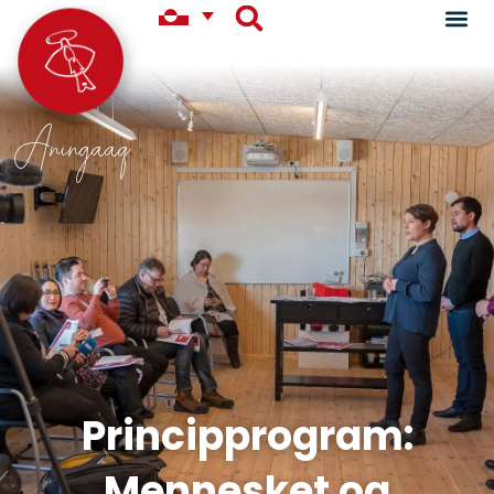
Aningaaq
Principprogram:
Mennesket og