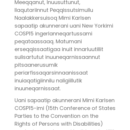
Meeqqanut, Inuusuttunut,
Ilaqutariinnut Peqqissutsimullu
Naalakkersuisoq Mimi Karlsen
sapaatip akunnerani uani New Yorkimi
COSP15 ingerlanneqartussami
peqataassaaq. Matumani
erseqqissaatigaa inuit innarluutillit
sulisartutut inuuneqarnissaannut
pitsaanerusumik
periarfissaqarsinnaanissaat
inuiaqatigiinnilu naligiillutik
inuuneqarnissaat.
Uani sapaatip akunnerani Mimi Karlsen
COSP15-imi (15th Conference of States
Parties to the Convention on the
Rights of Persons with Disabilities)