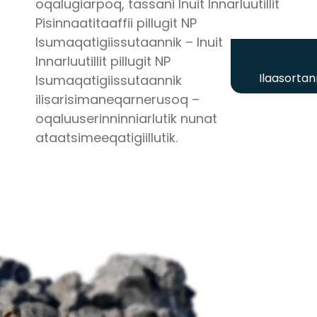
oqalugiarpoq, tassani Inuit Innarluutillit
Pisinnaatitaaffii pillugit NP
Isumaqatigiissutaannik – Inuit
Innarluutillit pillugit NP
Ilaasortan
Isumaqatigiissutaannik
ilisarisimaneqarnerusoq –
oqaluuserinninniarlutik nunat
ataatsimeeqatigiillutik.