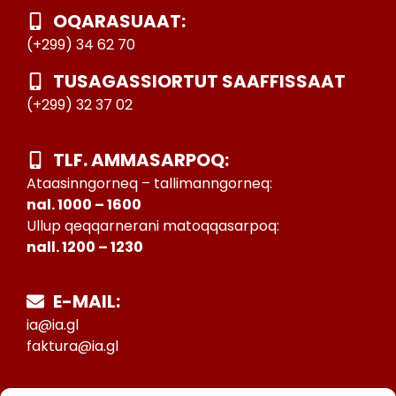
OQARASUAAT:
(+299) 34 62 70
TUSAGASSIORTUT SAAFFISSAAT
(+299) 32 37 02
TLF. AMMASARPOQ:
Ataasinngorneq – tallimanngorneq:
nal. 1000 – 1600
Ullup qeqqarnerani matoqqasarpoq:
nall. 1200 – 1230
E-MAIL:
ia@ia.gl
faktura@ia.gl