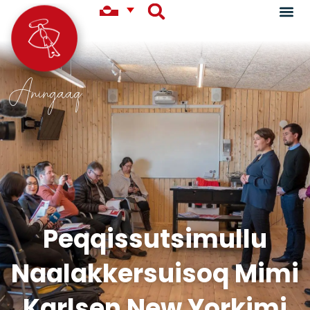
Aningaaq
Peqqissutsimullu
Naalakkersuisoq Mimi
Karlsen New Yorkimi