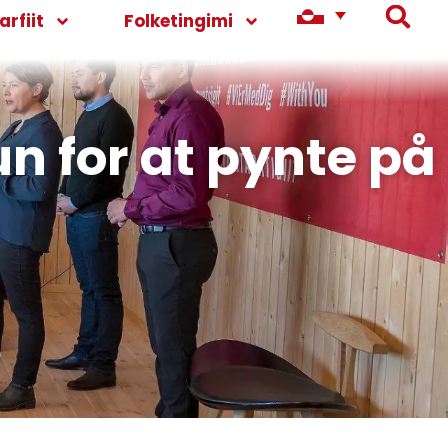
rfiit
Folketingimi
un for at pynte på