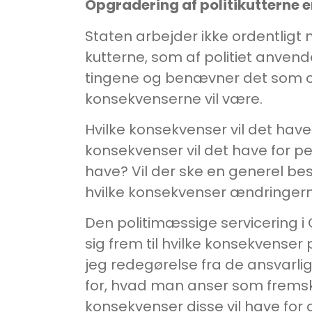
Opgradering af politikutterne e
Staten arbejder ikke ordentligt m
kutterne, som af politiet anven
tingene og benævner det som 
konsekvenserne vil være.
Hvilke konsekvenser vil det hav
konsekvenser vil det have for p
have? Vil der ske en generel b
hvilke konsekvenser ændringerne v
Den politimæssige servicering i
sig frem til hvilke konsekvenser
jeg redegørelse fra de ansvarlig
for, hvad man anser som fremskri
konsekvenser disse vil have for 