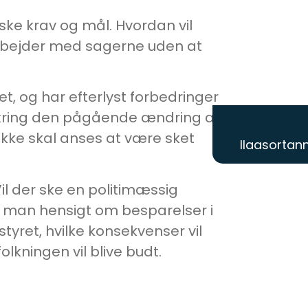
tiske krav og mål. Hvordan vil
arbejder med sagerne uden at
t, og har efterlyst forbedringer
kring den pågående ændring af
ikke skal anses at være sket
Ilaasortann
il der ske en politimæssig
ar man hensigt om besparelser i
yret, hvilke konsekvenser vil
lkningen vil blive budt.