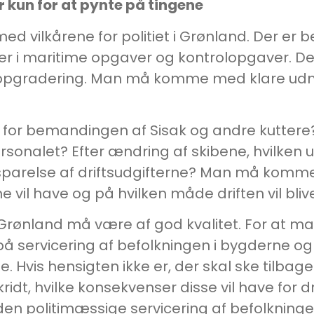
r kun for at pynte på tingene
ed vilkårene for politiet i Grønland. Der er b
der i maritime opgaver og kontrolopgaver. D
opgradering. Man må komme med klare ud
e for bemandingen af Sisak og andre kutter
ersonalet? Efter ændring af skibene, hvilken
esparelse af driftsudgifterne? Man må komm
il have og på hvilken måde driften vil blive 
 Grønland må være af god kvalitet. For at m
 på servicering af befolkningen i bygderne og 
e. Hvis hensigten ikke er, der skal ske tilb
dt, hvilke konsekvenser disse vil have for dr
den politimæssige servicering af befolkninge