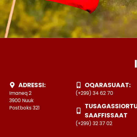
ADRESSI:
OQARASUAAT:
Imaneq 2
(+299) 34 62 70
3900 Nuuk
TUSAGASSIORT
Postboks 321
SAAFFISSAAT
(+299) 32 37 02