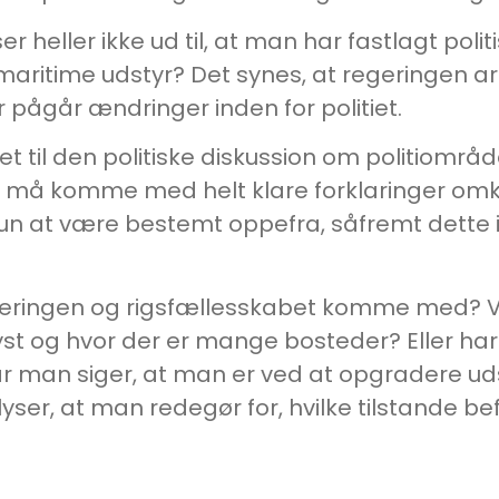
r heller ikke ud til, at man har fastlagt poli
 maritime udstyr? Det synes, at regeringen 
 pågår ændringer inden for politiet.
 til den politiske diskussion om politiområde
e må komme med helt klare forklaringer om
 kun at være bestemt oppefra, såfremt dette 
, regeringen og rigsfællesskabet komme med? V
kyst og hvor der er mange bosteder? Eller h
r man siger, at man er ved at opgradere udst
ser, at man redegør for, hvilke tilstande befo