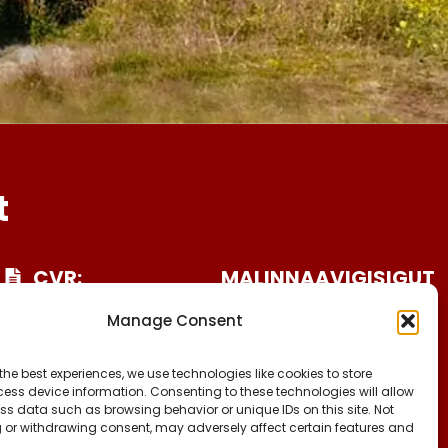
t
CVR:
MALINNAAVIGISIGUT
25027388
FACEBOOK
Manage Consent
INSTAGRAM
KONTO NR:
TIKTOK
6471-1511626
the best experiences, we use technologies like cookies to store
ess device information. Consenting to these technologies will allow
ss data such as browsing behavior or unique IDs on this site. Not
 or withdrawing consent, may adversely affect certain features and