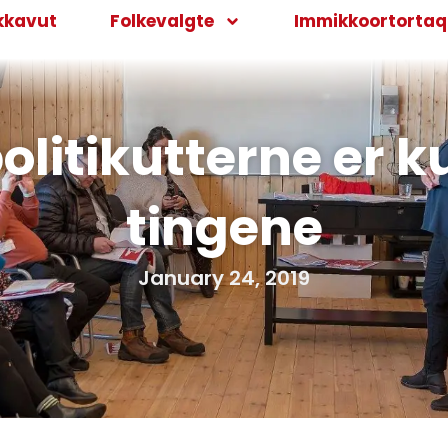
kkavut
Folkevalgte
Immikkoortortaqa
litikutterne er k
tingene
January 24, 2019