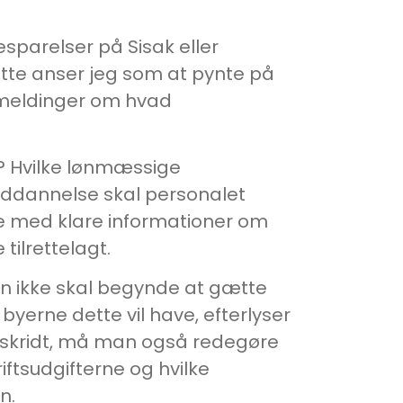
esparelser på Sisak eller
ette anser jeg som at pynte på
meldinger om hvad
e? Hvilke lønmæssige
 uddannelse skal personalet
e med klare informationer om
tilrettelagt.
an ikke skal begynde at gætte
byerne dette vil have, efterlyser
ageskridt, må man også redegøre
iftsudgifterne og hvilke
n.