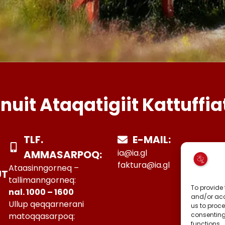
Inuit Ataqatigiit Kattuffia
TLF.
E-MAIL:
ia@ia.gl
AMMASARPOQ:
faktura@ia.gl
Ataasinngorneq –
UT
tallimanngorneq:
To provide 
nal. 1000 – 1600
and/or acc
Ullup qeqqarnerani
us to proce
consenting
matoqqasarpoq:
functions.