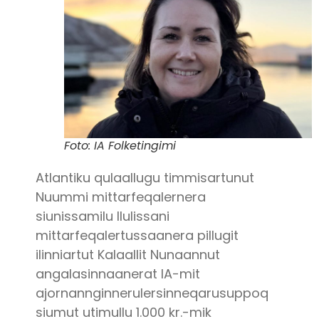
Foto: IA Folketingimi
Atlantiku qulaallugu timmisartunut
Nuummi mittarfeqalernera
siunissamilu Ilulissani
mittarfeqalertussaanera pillugit
ilinniartut Kalaallit Nunaannut
angalasinnaanerat IA-mit
ajornannginnerulersinneqarusuppoq
siumut utimullu 1.000 kr.-mik