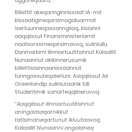
uggoreqaara.
Billettit akeqannginnissaat IA-mit
kissaatigineqarsimagaluarmat
isertuunneqassanngilaq, kisianni
aaqqiissut Finansministeriamit
naatsorsorneqarsimavoq, suliniullu
Danmarkimi ilinniartuutitsinnut Kalaallit
Nunaannut akikinnerusumik
billettisisinnaanissaannut
tunngassuteqalerluni. Aaqqiissut Air
Greenlandip suliniutaanik ILIK
Studentimik sanarfeqqiineruvoq.
”
Aaqqiissut ilinniartuutitsinnut
aningaasaqarnikkut
tatisimaneqartunut ikiuutaavoq.
Kalaallit Nunaanni angalaneq