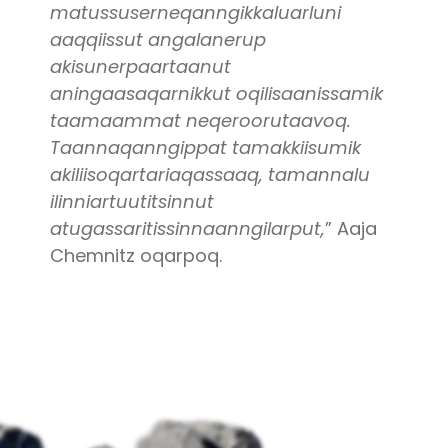
matussuserneqanngikkaluarluni
aaqqiissut angalanerup
akisunerpaartaanut
aningaasaqarnikkut oqilisaanissamik
taamaammat neqeroorutaavoq.
Taannaqanngippat tamakkiisumik
akiliisoqartariaqassaaq, tamannalu
ilinniartuutitsinnut
atugassaritissinnaanngilarput,
” Aaja
Chemnitz oqarpoq.