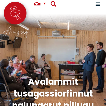
Aningaaq
Avalammit
tusagassiorfinnut
nalunaarut pillugu