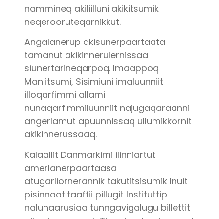
nammineq akiliilluni akikitsumik
neqerooruteqarnikkut.
Angalanerup akisunerpaartaata
tamanut akikinnerulernissaa
siunertarineqarpoq. Imaappoq
Maniitsumi, Sisimiuni imaluunniit
illoqarfimmi allami
nunaqarfimmiluunniit najugaqaraanni
angerlamut apuunnissaq ullumikkornit
akikinnerussaaq.
Kalaallit Danmarkimi ilinniartut
amerlanerpaartaasa
atugarliornerannik takutitsisumik Inuit
pisinnaatitaaffii pillugit Instituttip
nalunaarusiaa tunngavigalugu billettit