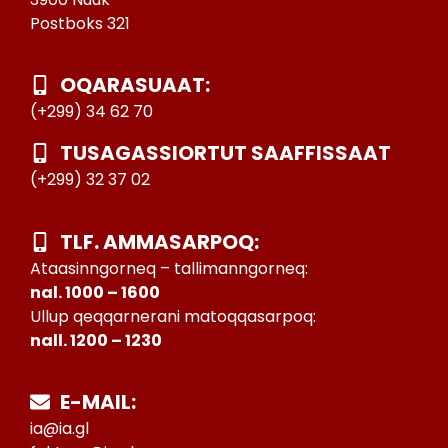
Postboks 321
OQARASUAAT:
(+299) 34 62 70
TUSAGASSIORTUT SAAFFISSAAT
(+299) 32 37 02
TLF. AMMASARPOQ:
Ataasinngorneq – tallimanngorneq:
nal. 1000 – 1600
Ullup qeqqarnerani matoqqasarpoq:
nall. 1200 – 1230
E-MAIL:
ia@ia.gl