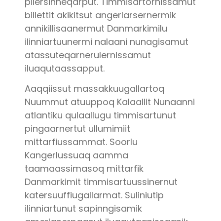
pilersinneqarput. Timmisartornissamut
billettit akikitsut angerlarsernermik
annikillisaanermut Danmarkimilu
ilinniartuunermi nalaani nunagisamut
atassuteqarnerulernissamut
iluaqutaassapput.
Aaqqiissut massakkuugallartoq
Nuummut atuuppoq Kalaallit Nunaanni
atlantiku qulaallugu timmisartunut
pingaarnertut ullumimiit
mittarfiussammat. Soorlu
Kangerlussuaq aamma
taamaassimasoq mittarfik
Danmarkimit timmisartuussinernut
katersuuffiugallarmat. Suliniutip
ilinniartunut sapinngisamik