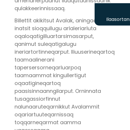
amerlanerpaanut iluaqutaanissaanik
qulakkeerinnissaaq.
Ilaasortan
Billettit akikitsut Avalak, aningaasanut
inatsit sioqqullugu arlaleriarluta
oqaloqatigilluartarsimasarput,
qanimut suleqatigalugu
ineriartortinneqarput. Iliuuserineqartoq
taamaalinerani
tapersersorneqarluarpoq
taamaammat kingullertigut
oqaatigineqartoq
paasisinnaanngilarput. Orninnata
tusagassiorfinnut
nalunaaruteqarnikkut Avalammit
oqariartuuteqarnissaq
toqqarneqarmat aamma