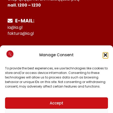
nall. 1200 – 1230
E-MAIL:
ia@ia.gl
faktura@ia.gl
CVR:
Manage Consent
25027388
KONTO NR:
To provide the best experiences, we use technologies like cookies to
6471-1511626
store and/or access device information. Consenting to these
technologies will allow us to process data such as browsing
behavior or unique IDs on this site. Not consenting or withdrawing
consent, may adversely affect certain features and functions.
MALINNAAVIGISIGUT
FACEBOOK
INSTAGRAM
Accept
TIKTOK