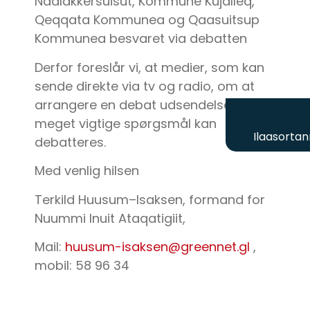
Naalakkersuisut, Kommune Kujalleq,
Qeqqata Kommunea og Qaasuitsup
Kommunea besvaret via debatten
Derfor foreslår vi, at medier, som kan
sende direkte via tv og radio, om at
arrangere en debat udsendelse, da
meget vigtige spørgsmål kan
Ilaasortan
debatteres.
Med venlig hilsen
Terkild Huusum–Isaksen, formand for
Nuummi Inuit Ataqatigiit,
Mail:
huusum-isaksen@greennet.gl
,
mobil: 58 96 34