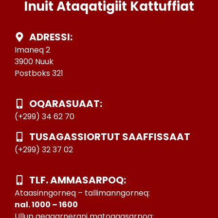
Inuit Ataqatigiit Kattuffiat
ADRESSI:
Imaneq 2
3900 Nuuk
Postboks 321
OQARASUAAT:
(+299) 34 62 70
TUSAGASSIORTUT SAAFFISSAAT
(+299) 32 37 02
TLF. AMMASARPOQ:
Ataasinngorneq – tallimanngorneq:
nal. 1000 – 1600
Ullup qeqqarnerani matoqqasarpoq: