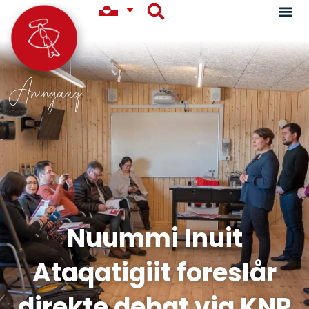
Aningaaq
Nuummi Inuit
Ataqatigiit foreslår
direkte debat via KNR