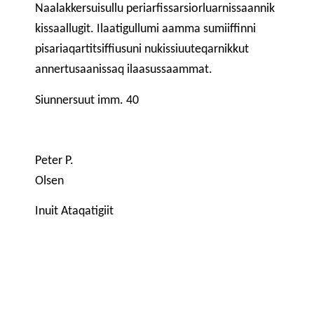
Naalakkersuisullu periarfissarsiorluarnissaannik
kissaallugit. Ilaatigullumi aamma sumiiffinni
pisariaqartitsiffiusuni nukissiuuteqarnikkut
annertusaanissaq ilaasussaammat.
Siunnersuut imm. 40
Peter P.
Ols
Inuit Ataqatigiit