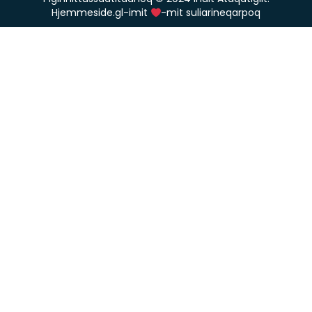
Hjemmeside.gl-imit
-mit suliarineqarpoq