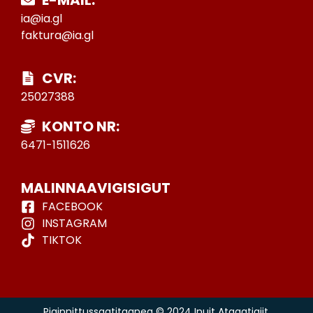
ia@ia.gl
faktura@ia.gl
CVR:
25027388
KONTO NR:
6471-1511626
MALINNAAVIGISIGUT
FACEBOOK
INSTAGRAM
TIKTOK
Piginnittussaatitaaneq © 2024 Inuit Ataqatigiit.