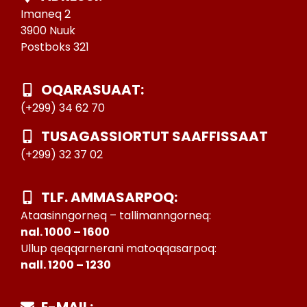
Imaneq 2
3900 Nuuk
Postboks 321
OQARASUAAT:
(+299) 34 62 70
TUSAGASSIORTUT SAAFFISSAAT
(+299) 32 37 02
TLF. AMMASARPOQ:
Ataasinngorneq – tallimanngorneq:
nal. 1000 – 1600
Ullup qeqqarnerani matoqqasarpoq:
nall. 1200 – 1230
E-MAIL: