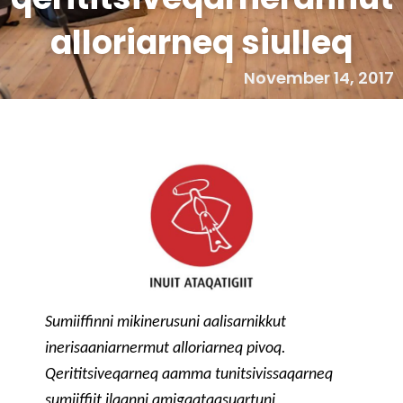
alloriarneq siulleq
November 14, 2017
Sumiiffinni mikinerusuni aalisarnikkut
inerisaaniarnermut alloriarneq pivoq.
Qerititsiveqarneq aamma tunitsivissaqarneq
sumiiffiit ilaanni amigaataasuartuni