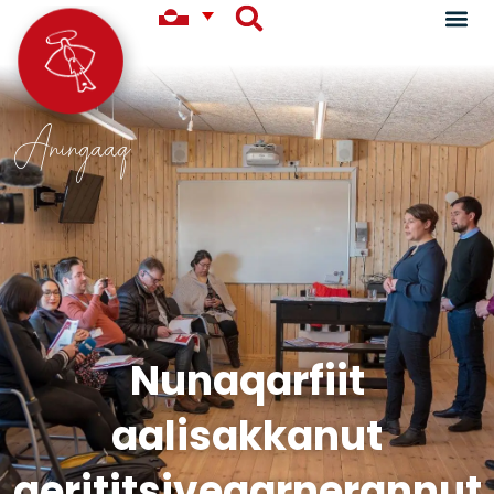
Aningaaq
Nunaqarfiit
aalisakkanut
qerititsiveqarnerannut