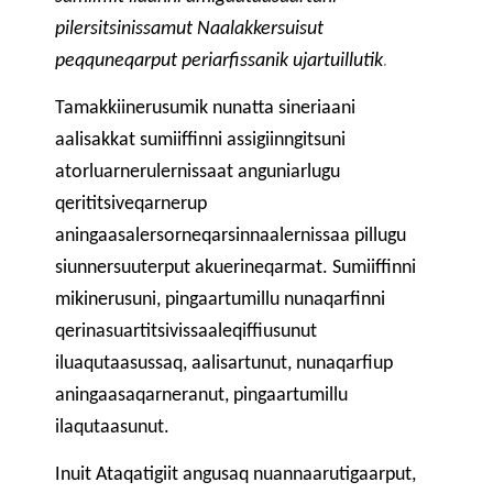
pilersitsinissamut Naalakkersuisut
.
peqquneqarput periarfissanik ujartuillutik
Tamakkiinerusumik nunatta sineriaani
aalisakkat sumiiffinni assigiinngitsuni
atorluarnerulernissaat anguniarlugu
qerititsiveqarnerup
aningaasalersorneqarsinnaalernissaa pillugu
siunnersuuterput akuerineqarmat. Sumiiffinni
mikinerusuni, pingaartumillu nunaqarfinni
qerinasuartitsivissaaleqiffiusunut
iluaqutaasussaq, aalisartunut, nunaqarfiup
aningaasaqarneranut, pingaartumillu
ilaqutaasunut.
Inuit Ataqatigiit angusaq nuannaarutigaarput,