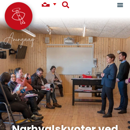
Aningaaq
Narhvalskvoter ved