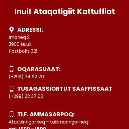
Inuit Ataqatigiit Kattuffiat
ADRESSI:
Imaneq 2
3900 Nuuk
Postboks 321
OQARASUAAT:
(+299) 34 62 70
TUSAGASSIORTUT SAAFFISSAAT
(+299) 32 37 02
TLF. AMMASARPOQ:
Ataasinngorneq – tallimanngorneq:
nal. 1000 – 1600