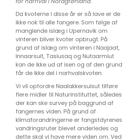
for narhval i Nordgrønland.
Da kvoterne i disse år er så lave er de
ikke nok til alle fangere. Som følge af
manglende islæg i Upernavik om
vinteren bliver kvoter opbrugt. På
grund af islæg om vinteren i Naajaat,
Innaarsuit, Tasiusaq og Nutaarmiut
kan de ikke ud af isen og af den grund
får de ikke del i narhvalskvoten.
Vi vil opfordre Naalakkersuisut tilføre
flere midler til Naturinstituttet, således
der kan ske survey på baggrund af
fangernes viden. På grund af
klimaforandringerne er fangstdyrenes
vandringsruter blevet anderledes og
dette skal vi have mere viden om. Ved