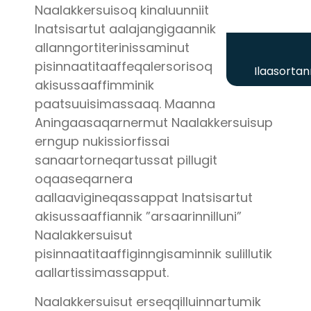
Naalakkersuisoq kinaluunniit
Inatsisartut aalajangigaannik
allanngortiterinissaminut
pisinnaatitaaffeqalersorisoq
Ilaasortan
akisussaaffimminik
paatsuuisimassaaq. Maanna
Aningaasaqarnermut Naalakkersuisup
erngup nukissiorfissai
sanaartorneqartussat pillugit
oqaaseqarnera
aallaavigineqassappat Inatsisartut
akisussaaffiannik ”arsaarinnilluni”
Naalakkersuisut
pisinnaatitaaffiginngisaminnik sulillutik
aallartissimassapput.
Naalakkersuisut erseqqilluinnartumik