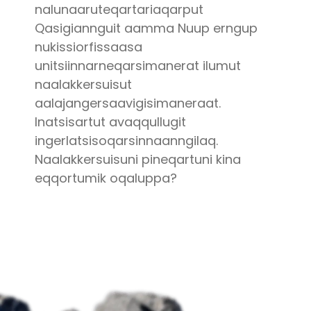
nalunaaruteqartariaqarput
Qasigiannguit aamma Nuup erngup
nukissiorfissaasa
unitsiinnarneqarsimanerat ilumut
naalakkersuisut
aalajangersaavigisimaneraat.
Inatsisartut avaqqullugit
ingerlatsisoqarsinnaanngilaq.
Naalakkersuisuni pineqartuni kina
eqqortumik oqaluppa?