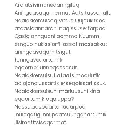
Arajutsisimaneqanngilaq
Aningaasaqarnermut Aatsitassanullu
Naalakkersuisoq Vittus Qujaukitsoq
ataasiaannarani naqissusertarpaa
Qasigiannguani aamma Nuummi
erngup nukissiorfiliassat massakkut
aningaasaqarnitsigut
tunngaveqartumik
eqqornerlunneqassasut.
Naalakkersuisut ataatsimoorlutik
aalajangiussartik erseqqissarlissuk.
Naalakkersuisuni marluusuni kina
eqqortumik oqaluppa?
Nassuiaasoqartariaqarpoq
inuiaqatigiinni paatsuunganartumik
ilisimatitsisoqarmat.