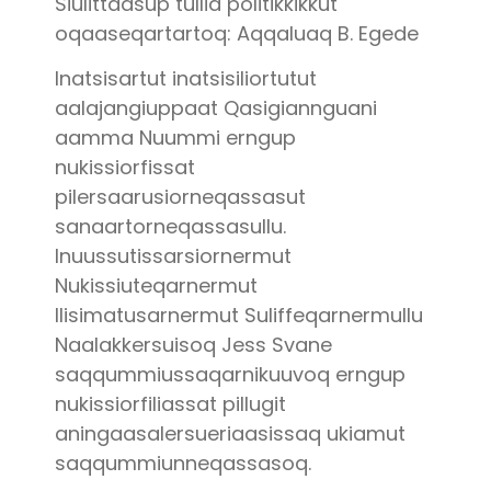
Siulittaasup tullia politikkikkut
oqaaseqartartoq: Aqqaluaq B. Egede
Inatsisartut inatsisiliortutut
aalajangiuppaat Qasigiannguani
aamma Nuummi erngup
nukissiorfissat
pilersaarusiorneqassasut
sanaartorneqassasullu.
Inuussutissarsiornermut
Nukissiuteqarnermut
Ilisimatusarnermut Suliffeqarnermullu
Naalakkersuisoq Jess Svane
saqqummiussaqarnikuuvoq erngup
nukissiorfiliassat pillugit
aningaasalersueriaasissaq ukiamut
saqqummiunneqassasoq.