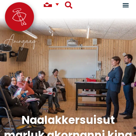
Aningaaq
Naalakkersuisut
marluk akornanni kina