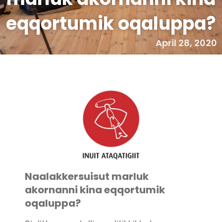
eqqortumik oqaluppa?
April 28, 2020
Naalakkersuisut marluk
akornanni kina eqqortumik
oqaluppa?