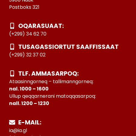
Postboks 321
OQARASUAAT:
(+299) 34 62 70
TUSAGASSIORTUT SAAFFISSAAT
(+299) 32 37 02
TLF. AMMASARPOQ:
Ataasinngorneq – tallimanngorneq:
nal. 1000 – 1600
Ullup qeqqarnerani matoqqasarpoq:
nall. 1200 – 1230
E-MAIL:
ia@ia.gl