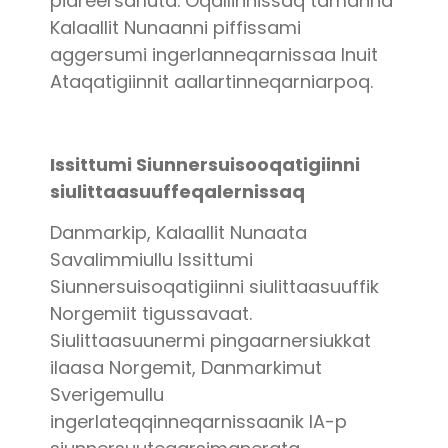
piareersarluta. Oqallinnissaq tamanna
Kalaallit Nunaanni piffissami
aggersumi ingerlanneqarnissaa Inuit
Ataqatigiinnit aallartinneqarniarpoq.
Issittumi Siunnersuisooqatigiinni
siulittaasuuffeqalernissaq
Danmarkip, Kalaallit Nunaata
Savalimmiullu Issittumi
Siunnersuisoqatigiinni siulittaasuuffik
Norgemiit tigussavaat.
Siulittaasuunermi pingaarnersiukkat
ilaasa Norgemit, Danmarkimut
Sverigemullu
ingerlateqqinneqarnissaanik IA-p