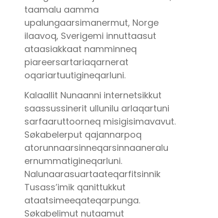
taamalu aamma
upalungaarsimanermut, Norge
ilaavoq, Sverigemi innuttaasut
ataasiakkaat namminneq
piareersartariaqarnerat
oqariartuutigineqarluni.
Kalaallit Nunaanni internetsikkut
saassussinerit ullunilu arlaqartuni
sarfaaruttoorneq misigisimavavut.
Søkabelerput qajannarpoq
atorunnaarsinneqarsinnaaneralu
ernummatigineqarluni.
Nalunaarasuartaateqarfitsinnik
Tusass’imik qanittukkut
ataatsimeeqateqarpunga.
Søkabelimut nutaamut