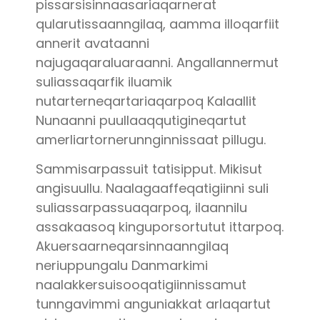
pissarsisinnaasariaqarnerat
qularutissaanngilaq, aamma illoqarfiit
annerit avataanni
najugaqaraluaraanni. Angallannermut
suliassaqarfik iluamik
nutarterneqartariaqarpoq Kalaallit
Nunaanni puullaaqqutigineqartut
amerliartornerunnginnissaat pillugu.
Sammisarpassuit tatisipput. Mikisut
angisuullu. Naalagaaffeqatigiinni suli
suliassarpassuaqarpoq, ilaannilu
assakaasoq kinguporsortutut ittarpoq.
Akuersaarneqarsinnaanngilaq
neriuppungalu Danmarkimi
naalakkersuisooqatigiinnissamut
tunngavimmi anguniakkat arlaqartut