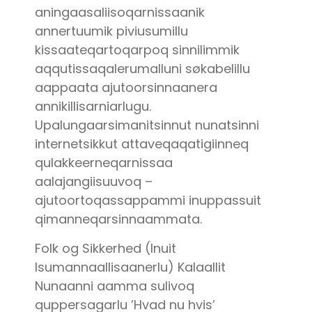
aningaasaliisoqarnissaanik
annertuumik piviusumillu
kissaateqartoqarpoq sinnilimmik
aqqutissaqalerumalluni søkabelillu
aappaata ajutoorsinnaanera
annikillisarniarlugu.
Upalungaarsimanitsinnut nunatsinni
internetsikkut attaveqaqatigiinneq
qulakkeerneqarnissaa
aalajangiisuuvoq –
ajutoortoqassappammi inuppassuit
qimanneqarsinnaammata.
Folk og Sikkerhed (Inuit
Isumannaallisaanerlu) Kalaallit
Nunaanni aamma sulivoq
quppersagarlu ’Hvad nu hvis’