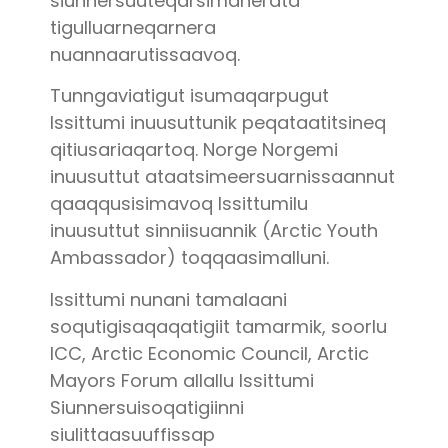
siunnersuuteqarsimanerata
tigulluarneqarnera
nuannaarutissaavoq.
Tunngaviatigut isumaqarpugut
Issittumi inuusuttunik peqataatitsineq
qitiusariaqartoq. Norge Norgemi
inuusuttut ataatsimeersuarnissaannut
qaaqqusisimavoq Issittumilu
inuusuttut sinniisuannik (Arctic Youth
Ambassador) toqqaasimalluni.
Issittumi nunani tamalaani
soqutigisaqaqatigiit tamarmik, soorlu
ICC, Arctic Economic Council, Arctic
Mayors Forum allallu Issittumi
Siunnersuisoqatigiinni
siulittaasuuffissap