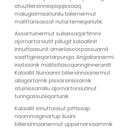
atuutilersinneqaqqissaaq
malugisimaarlunilu biilernermut
malittarisassat nutarterneqarlutik.
Assartuinermut suliassaqarfimmi
ajornartorsiutit pillugit kalaallinit
innuttaasunit amerlasoorpassuarnit
saaffigineqartarpunga. Angallannermi
inatsisinik malitsitsisoqannginneraniit
Kalaallit Nunaanni biilersinnaanermut
allagartamik pissarsinissamik
atuinissamillu ajornartorsiutinut
tunngassuteqartunik.
Kalaallit innuttaasut piffissap
naammaginartup iluani
biilersinnaanermut uppernarsaammik