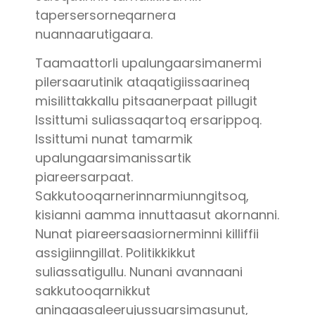
tapersersorneqarnera
nuannaarutigaara.
Taamaattorli upalungaarsimanermi
pilersaarutinik ataqatigiissaarineq
misilittakkallu pitsaanerpaat pillugit
Issittumi suliassaqartoq ersarippoq.
Issittumi nunat tamarmik
upalungaarsimanissartik
piareersarpaat.
Sakkutooqarnerinnarmiunngitsoq,
kisianni aamma innuttaasut akornanni.
Nunat piareersaasiornerminni killiffii
assigiinngillat. Politikkikkut
suliassatigullu. Nunani avannaani
sakkutooqarnikkut
aningaasaleerujussuarsimasunut,