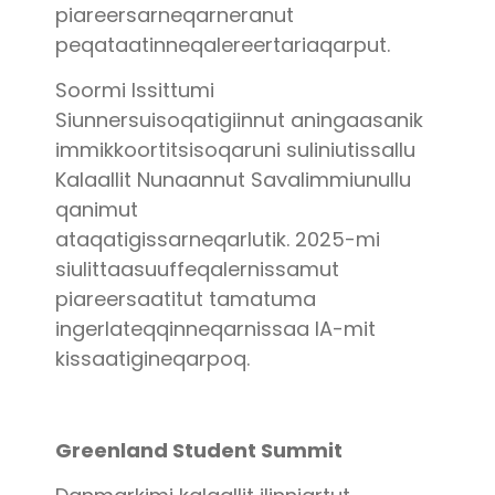
piareersarneqarneranut
peqataatinneqalereertariaqarput.
Soormi Issittumi
Siunnersuisoqatigiinnut aningaasanik
immikkoortitsisoqaruni suliniutissallu
Kalaallit Nunaannut Savalimmiunullu
qanimut
ataqatigissarneqarlutik. 2025-mi
siulittaasuuffeqalernissamut
piareersaatitut tamatuma
ingerlateqqinneqarnissaa IA-mit
kissaatigineqarpoq.
Greenland Student Summit