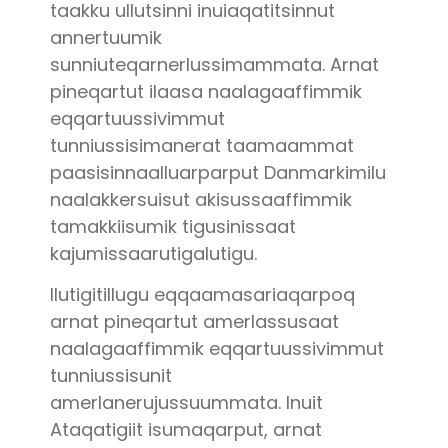
taakku ullutsinni inuiaqatitsinnut
annertuumik
sunniuteqarnerlussimammata. Arnat
pineqartut ilaasa naalagaaffimmik
eqqartuussivimmut
tunniussisimanerat taamaammat
paasisinnaalluarparput Danmarkimilu
naalakkersuisut akisussaaffimmik
tamakkiisumik tigusinissaat
kajumissaarutigalutigu.
Ilutigitillugu eqqaamasariaqarpoq
arnat pineqartut amerlassusaat
naalagaaffimmik eqqartuussivimmut
tunniussisunit
amerlanerujussuummata. Inuit
Ataqatigiit isumaqarput, arnat