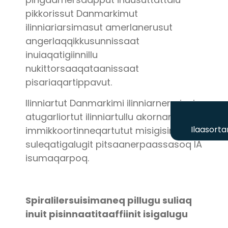
pikkorissut Danmarkimut
ilinniariarsimasut amerlanerusut
angerlaqqikkusunnissaat
inuiaqatigiinnillu
nukittorsaaqataanissaat
pisariaqartippavut.
Ilinniartut Danmarkimi ilinniarnerminni
atugarliortut ilinniartullu akornanni
Ilaasorta
immikkoortinneqartutut misigisimasut
suleqatigalugit pitsaanerpaassasoq IA
isumaqarpoq.
Spiralilersuisimaneq pillugu suliaq
inuit pisinnaatitaaffiinit isigalugu