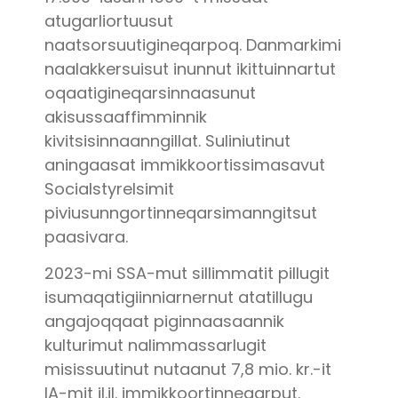
atugarliortuusut
naatsorsuutigineqarpoq. Danmarkimi
naalakkersuisut inunnut ikittuinnartut
oqaatigineqarsinnaasunut
akisussaaffimminnik
kivitsisinnaanngillat. Suliniutinut
aningaasat immikkoortissimasavut
Socialstyrelsimit
piviusunngortinneqarsimanngitsut
paasivara.
2023-mi SSA-mut sillimmatit pillugit
isumaqatigiinniarnernut atatillugu
angajoqqaat piginnaasaannik
kulturimut nalimmassarlugit
misissuutinut nutaanut 7,8 mio. kr.-it
IA-mit il.il. immikkoortinneqarput.