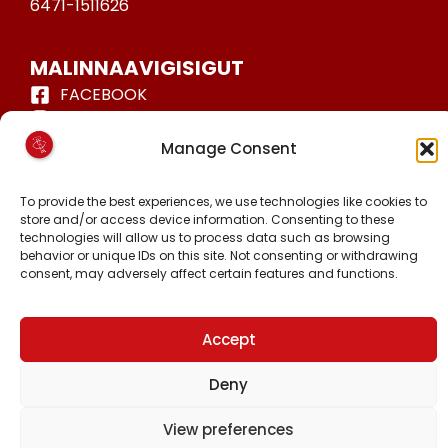
6471-1511626
MALINNAAVIGISIGUT
FACEBOOK
INSTAGRAM
TIKTOK
Manage Consent
To provide the best experiences, we use technologies like cookies to
store and/or access device information. Consenting to these
technologies will allow us to process data such as browsing
Piginnittussaatitaaneq © 2024 Inuit Ataqatigiit.
behavior or unique IDs on this site. Not consenting or withdrawing
Hjemmeside.gl-imit
-mit suliarineqarpoq
consent, may adversely affect certain features and functions.
Accept
Deny
View preferences