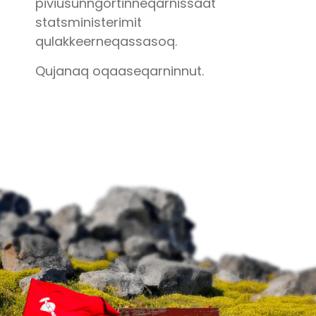
piviusunngortinneqarnissaat
statsministerimit
qulakkeerneqassasoq.
Qujanaq oqaaseqarninnut.