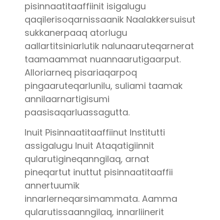
pisinnaatitaaffiinit isigalugu
qaqilerisoqarnissaanik Naalakkersuisut
sukkanerpaaq atorlugu
aallartitsiniarlutik nalunaaruteqarnerat
taamaammat nuannaarutigaarput.
Alloriarneq pisariaqarpoq
pingaaruteqarlunilu, suliami taamak
annilaarnartigisumi
paasisaqarluassagutta.
Inuit Pisinnaatitaaffiinut Institutti
assigalugu Inuit Ataqatigiinnit
qularutigineqanngilaq, arnat
pineqartut inuttut pisinnaatitaaffii
annertuumik
innarlerneqarsimammata. Aamma
qularutissaanngilaq, innarliinerit