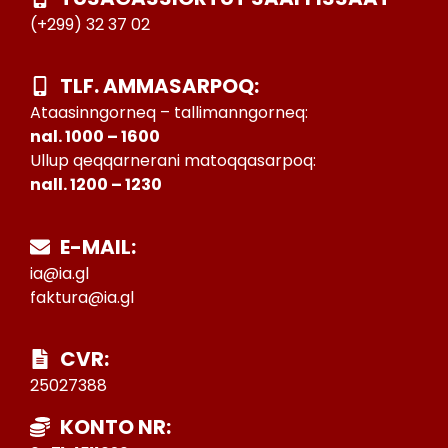
(+299) 32 37 02
TLF. AMMASARPOQ:
Ataasinngorneq – tallimanngorneq:
nal. 1000 – 1600
Ullup qeqqarnerani matoqqasarpoq:
nall. 1200 – 1230
E-MAIL:
ia@ia.gl
faktura@ia.gl
CVR:
25027388
KONTO NR: