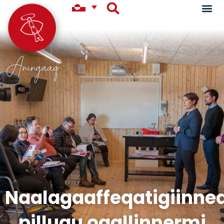
Aningaaq
Naalagaaffeqatigiinne
pillugu oqallinnermi