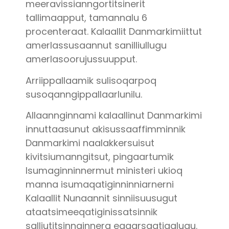
meeravissianngortitsinerit
tallimaapput, tamannalu 6
procenteraat. Kalaallit Danmarkimiittut
amerlassusaannut sanilliullugu
amerlasoorujussuupput.
Arriippallaamik sulisoqarpoq
susoqanngippallaarlunilu.
Allaannginnami kalaallinut Danmarkimi
innuttaasunut akisussaaffimminnik
Danmarkimi naalakkersuisut
kivitsiumanngitsut, pingaartumik
Isumaginninnermut ministeri ukioq
manna isumaqatiginninniarnerni
Kalaallit Nunaannit sinniisuusugut
ataatsimeeqatiginissatsinnik
salliutitsinnginnera eqqarsaatigalugu.