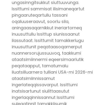
ungasinngitsukkut siuttuuvunga.
Issittumi sammisat ilisimaneqartut
pingaaruteqartullu tassani
oqaluuseraavut, soorlu sila,
aningaasaqarnikkut ineriartorneq
inuusuttullu Issittup siunissaanut
ilassutaat. Issittumit tamakkerlugu
inuusuttunit peqataasoqarnerput
nuannersorujussuuvoq, taakkumi
ataatsimiinnermi eqeersimaarlutik
peqataapput, tamatumalu
iluatsilluarnera tulliani USA-mi 2026-mi
ataatsimiinnissamut
ingerlateqqissavarput. Issittumi
inatsisartunut siulittaasutut
ingerlaqqinnissannut Issittumi
suleqatinnit tamakkiisumik