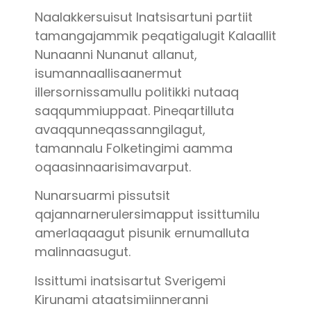
Naalakkersuisut Inatsisartuni partiit
tamangajammik peqatigalugit Kalaallit
Nunaanni Nunanut allanut,
isumannaallisaanermut
illersornissamullu politikki nutaaq
saqqummiuppaat. Pineqartilluta
avaqqunneqassanngilagut,
tamannalu Folketingimi aamma
oqaasinnaarisimavarput.
Nunarsuarmi pissutsit
qajannarnerulersimapput issittumilu
amerlaqaagut pisunik ernumalluta
malinnaasugut.
Issittumi inatsisartut Sverigemi
Kirunami ataatsimiinneranni