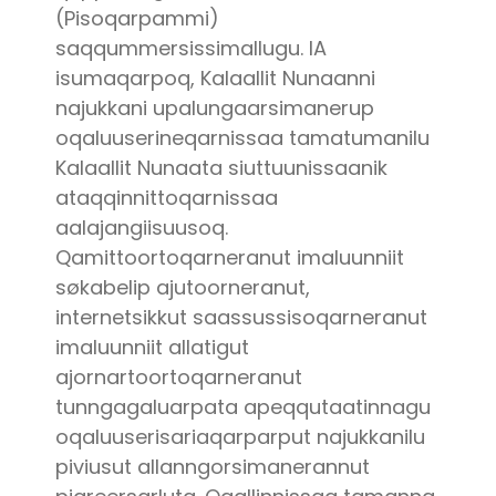
(Pisoqarpammi)
saqqummersissimallugu. IA
isumaqarpoq, Kalaallit Nunaanni
najukkani upalungaarsimanerup
oqaluuserineqarnissaa tamatumanilu
Kalaallit Nunaata siuttuunissaanik
ataqqinnittoqarnissaa
aalajangiisuusoq.
Qamittoortoqarneranut imaluunniit
søkabelip ajutoorneranut,
internetsikkut saassussisoqarneranut
imaluunniit allatigut
ajornartoortoqarneranut
tunngagaluarpata apeqqutaatinnagu
oqaluuserisariaqarparput najukkanilu
piviusut allanngorsimanerannut