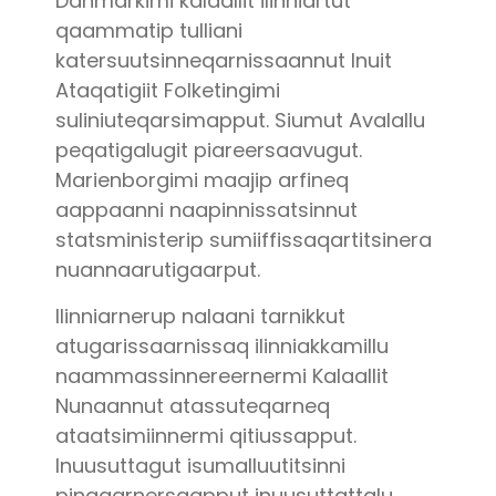
Danmarkimi kalaallit ilinniartut
qaammatip tulliani
katersuutsinneqarnissaannut Inuit
Ataqatigiit Folketingimi
suliniuteqarsimapput. Siumut Avalallu
peqatigalugit piareersaavugut.
Marienborgimi maajip arfineq
aappaanni naapinnissatsinnut
statsministerip sumiiffissaqartitsinera
nuannaarutigaarput.
Ilinniarnerup nalaani tarnikkut
atugarissaarnissaq ilinniakkamillu
naammassinnereernermi Kalaallit
Nunaannut atassuteqarneq
ataatsimiinnermi qitiussapput.
Inuusuttagut isumalluutitsinni
pingaarnersaapput inuusuttattalu