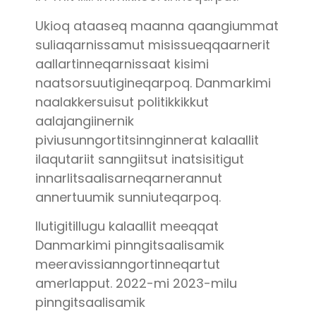
Ukioq ataaseq maanna qaangiummat
suliaqarnissamut misissueqqaarnerit
aallartinneqarnissaat kisimi
naatsorsuutigineqarpoq. Danmarkimi
naalakkersuisut politikkikkut
aalajangiinernik
piviusunngortitsinnginnerat kalaallit
ilaqutariit sanngiitsut inatsisitigut
innarlitsaalisarneqarnerannut
annertuumik sunniuteqarpoq.
Ilutigitillugu kalaallit meeqqat
Danmarkimi pinngitsaalisamik
meeravissianngortinneqartut
amerlapput. 2022-mi 2023-milu
pinngitsaalisamik