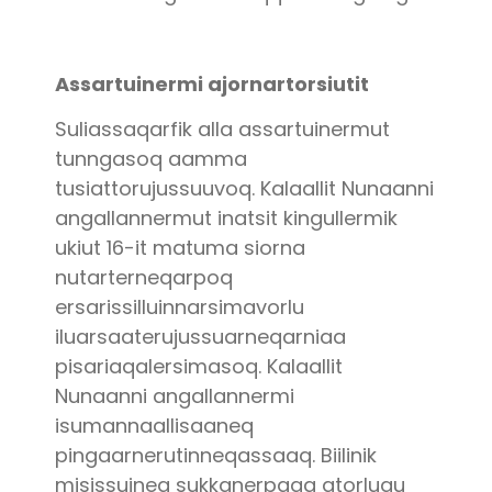
Assartuinermi ajornartorsiutit
Suliassaqarfik alla assartuinermut
tunngasoq aamma
tusiattorujussuuvoq. Kalaallit Nunaanni
angallannermut inatsit kingullermik
ukiut 16-it matuma siorna
nutarterneqarpoq
ersarissilluinnarsimavorlu
iluarsaaterujussuarneqarniaa
pisariaqalersimasoq. Kalaallit
Nunaanni angallannermi
isumannaallisaaneq
pingaarnerutinneqassaaq. Biilinik
misissuineq sukkanerpaaq atorlugu