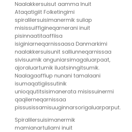
Naalakkersuisut aamma Inuit
Ataqatigiit Folketingimi
spiralilersuisimanermik suliap
misissuiffigineqarnerani inuit
pisinnaatitaaffiisa
isiginiarneqarnissaasa Danmarkimi
naalakkersuisunit salliunneqarnissaa
sivisuumik anguniarsimagaluarpaat,
ajoraluartumik iluatsinngitsumik.
Naalagaaffiup nunani tamalaani
isumaqatigiissutinik
unioqqutitsisimanerata misissuinermi
qaqilerneqarnissaa
pissusissamisuuginnarsorigaluarparput.
Spiralilersuisimanermik
mamianartuliami inuit