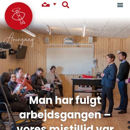
Aningaaq
Man har fulgt
arbejdsgangen –
vores mistillid var