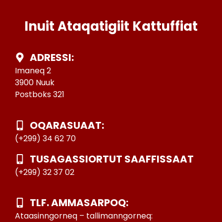
Inuit Ataqatigiit Kattuffiat
ADRESSI:
Imaneq 2
3900 Nuuk
Postboks 321
OQARASUAAT:
(+299) 34 62 70
TUSAGASSIORTUT SAAFFISSAAT
(+299) 32 37 02
TLF. AMMASARPOQ:
Ataasinngorneq – tallimanngorneq: