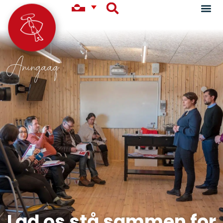
Aningaaq
Lad os stå sammen for