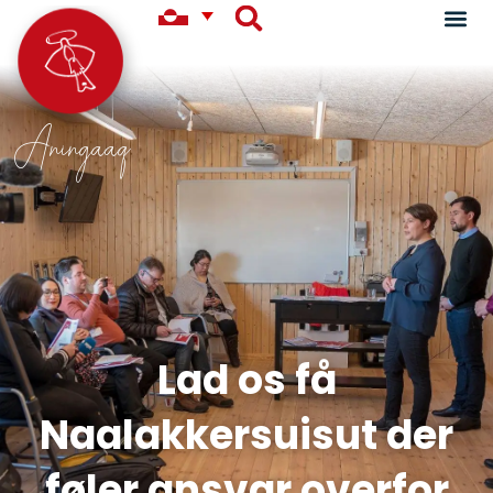
Aningaaq
Lad os få
Naalakkersuisut der
føler ansvar overfor