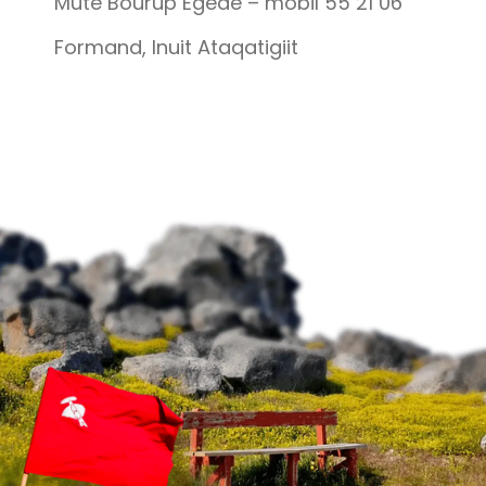
Múte Bourup Egede – mobil 55 21 06
Formand, Inuit Ataqatigiit