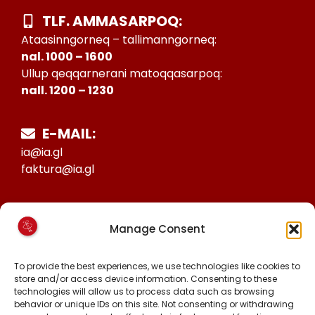
TLF. AMMASARPOQ:
Ataasinngorneq – tallimanngorneq:
nal. 1000 – 1600
Ullup qeqqarnerani matoqqasarpoq:
nall. 1200 – 1230
E-MAIL:
ia@ia.gl
faktura@ia.gl
CVR:
Manage Consent
25027388
KONTO NR:
To provide the best experiences, we use technologies like cookies to
6471-1511626
store and/or access device information. Consenting to these
technologies will allow us to process data such as browsing
behavior or unique IDs on this site. Not consenting or withdrawing