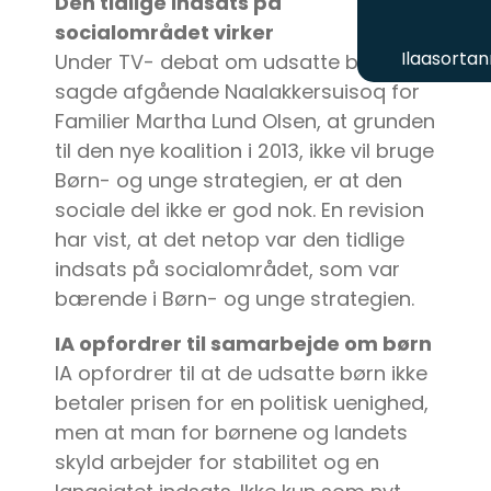
Den tidlige indsats på
socialområdet virker
Ilaasortan
Under TV- debat om udsatte børn
sagde afgående Naalakkersuisoq for
Familier Martha Lund Olsen, at grunden
til den nye koalition i 2013, ikke vil bruge
Børn- og unge strategien, er at den
sociale del ikke er god nok. En revision
har vist, at det netop var den tidlige
indsats på socialområdet, som var
bærende i Børn- og unge strategien.
IA opfordrer til samarbejde om børn
IA opfordrer til at de udsatte børn ikke
betaler prisen for en politisk uenighed,
men at man for børnene og landets
skyld arbejder for stabilitet og en