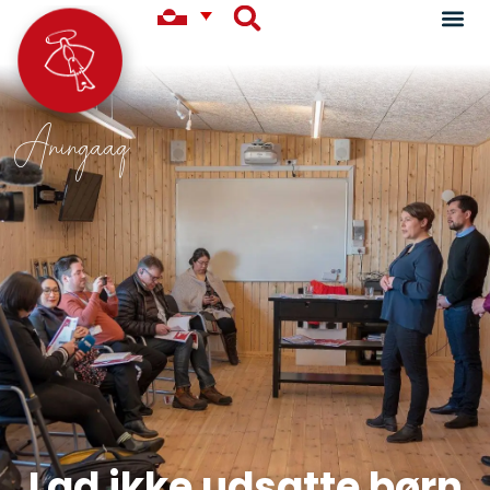
Aningaaq
Lad ikke udsatte børn