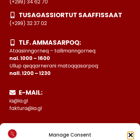
(+299) 34 62 70
TUSAGASSIORTUT SAAFFISSAAT
(+299) 32 37 02
TLF. AMMASARPOQ:
Ataasinngorneq – tallimanngorneq:
nal. 1000 – 1600
Ullup qeqqarnerani matoqqasarpoq:
nall. 1200 – 1230
E-MAIL:
ia@ia.gl
faktura@ia.gl
CVR:
Manage Consent
25027388