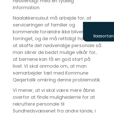
nødvendigt med en tydelig
information.
Naalakkersuisut må arbejde for, at
serviceringen af familier og
kommende forældre ikke bliver
Ilaasortan
forringet, og de må rettidigt handle på
at skaffe det nødvendige personale så
man sikrer de bedst mulige vilkår for,
at børnene kan få en god start på
livet. Vi skal anmode om, at man
samarbejder tæt med Kommune
Qeqertalik omkring denne problematik.
Vi mener, at vi skal være mere åbne
overfor at finde mulighederne for at
rekruttere personale til
Sundhedsvæsenet fra andre lande, i