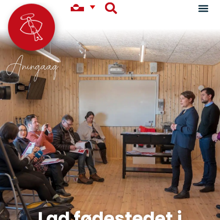
Aningaaq
Lad fødestedet i