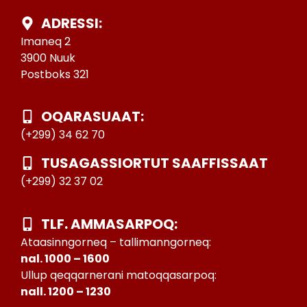
ADRESSI:
Imaneq 2
3900 Nuuk
Postboks 321
OQARASUAAT:
(+299) 34 62 70
TUSAGASSIORTUT SAAFFISSAAT
(+299) 32 37 02
TLF. AMMASARPOQ:
Ataasinngorneq – tallimanngorneq:
nal. 1000 – 1600
Ullup qeqqarnerani matoqqasarpoq:
nall. 1200 – 1230