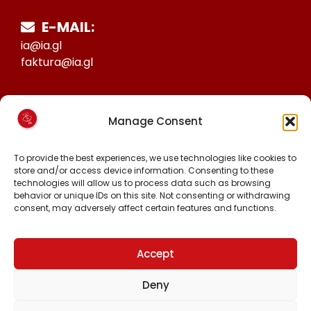
E-MAIL:
ia@ia.gl
faktura@ia.gl
CVR:
Manage Consent
25027388
KONTO NR:
To provide the best experiences, we use technologies like cookies to
6471-1511626
store and/or access device information. Consenting to these
technologies will allow us to process data such as browsing
behavior or unique IDs on this site. Not consenting or withdrawing
consent, may adversely affect certain features and functions.
MALINNAAVIGISIGUT
FACEBOOK
INSTAGRAM
Accept
TIKTOK
Deny