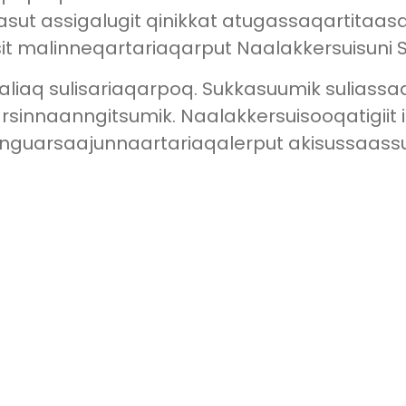
asut assigalugit qinikkat atugassaqartitaasa
tsisit malinneqartariaqarput Naalakkersuisuni 
italiaq sulisariaqarpoq. Sukkasuumik sulia
innaanngitsumik. Naalakkersuisooqatigiit i
nguarsaajunnaartariaqalerput akisussaassus