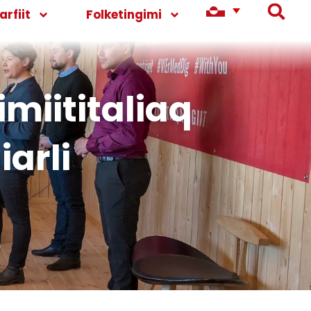
rfiit
Folketingimi
miititaliaq
arli