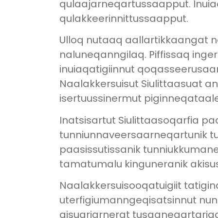
qulaajarneqartussaapput. Inuiaq
qulakkeerinnittussaapput.
Ulloq nutaaq aallartikkaangat n
naluneqanngilaq. Piffissaq inge
inuiaqatigiinnut qoqasseerusaa
Naalakkersuisut Siulittaasuat 
isertuussinermut piginneqataale
Inatsisartut Siulittaasoqarfia pa
tunniunnaveersaarneqartunik tu
paasissutissanik tunniukkumane
tamatumalu kinguneranik akisuss
Naalakkersuisooqatuigiit tatigi
uterfigiumanngeqisatsinnut nunar
qisuariarnerat tusaaneqartaria