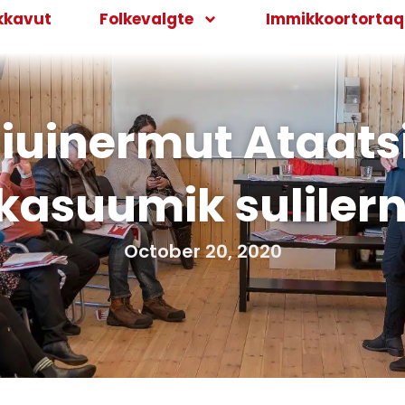
kkavut
Folkevalgte
Immikkoortortaqa
uinermut Ataatsi
kasuumik sulilerni
October 20, 2020