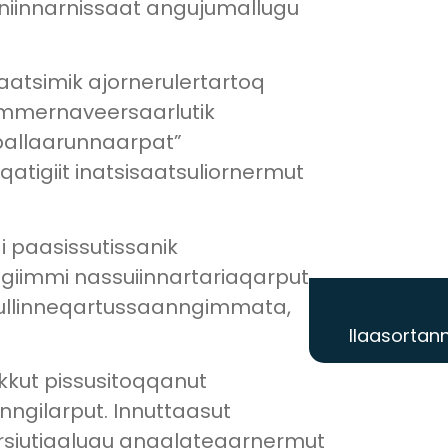
nniinnarnissaat angujumallugu
aatsimik ajornerulertartoq
summernaveersaarlutik
rpallaarunnaarpat”
tigiit inatsisaatsuliornermut
ai paasissutissanik
giimmi nassuiinnartariaqarput
 sullinneqartussaanngimmata,
Ilaasortann
ikkut pissusitoqqanut
nngilarput. Innuttaasut
arsiutigalugu angalateqarnermut