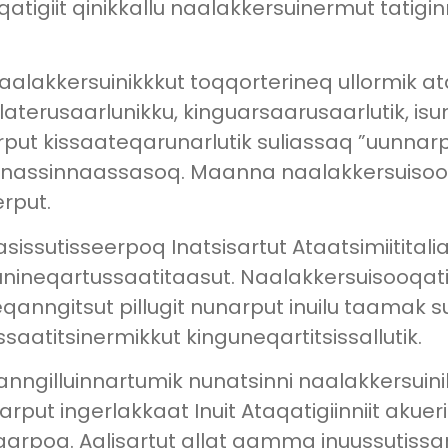
atigiit qinikkallu naalakkersuinermut tatigi
aalakkersuinikkkut toqqorterineq ullormik at
rlaterusaarlunikku, kinguarsaarusaarlutik, i
rput kissaateqarunarlutik suliassaq ”uunna
annassinnaassasoq. Maanna naalakkersuisooqa
rput.
asissutisseerpoq Inatsisartut Ataatsimiititali
nineqartussaatitaasut. Naalakkersuisooqati
qanngitsut pillugit nunarput inuilu taamak
aatitsinermikkut kinguneqartitsissallutik.
nanngilluinnartumik nunatsinni naalakkersuin
put ingerlakkaat Inuit Ataqatigiinniit akueri
qarpoq. Aalisartut allat aamma inuussutiss