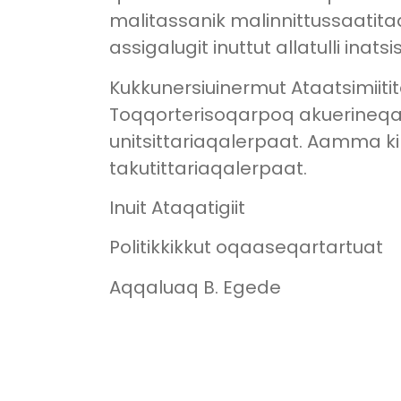
malitassanik malinnittussaatita
assigalugit inuttut allatulli ina
Kukkunersiuinermut Ataatsimiit
Toqqorterisoqarpoq akuerineqars
unitsittariaqalerpaat. Aamma ki
takutittariaqalerpaat.
Inuit Ataqatigiit
Politikkikkut oqaaseqartartuat
Aqqaluaq B. Egede