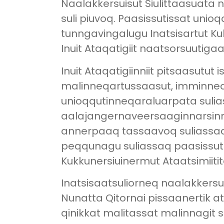
Naalakkersuisut Siulittaasuata 
suli piuvoq. Paasissutissat unio
tunngavingalugu Inatsisartut Ku
Inuit Ataqatigiit naatsorsuutigaa
Inuit Ataqatigiinniit pitsaasutu
malinneqartussaasut, imminneq q
unioqqutinneqaraluarpata sulias
aalajangernaveersaaginnarsinnaal
annerpaaq tassaavoq suliassaq
peqqunagu suliassaq paasissuti
Kukkunersiuinermut Ataatsimiiti
Inatsisaatsuliorneq naalakkers
Nunatta Qitornai pissaanertik 
qinikkat malitassat malinnagit