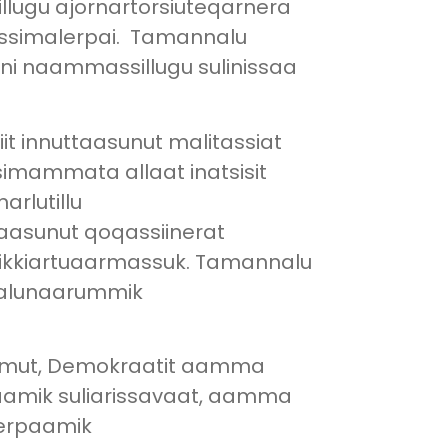
illugu ajornartorsiuteqarnera
niussimalerpai. Tamannalu
fini naammassillugu sulinissaa
iit innuttaasunut malitassiat
simammata allaat inatsisit
arlutillu
ttaasunut qoqassiinerat
sikkiartuaarmassuk. Tamannalu
 nalunaarummik
Siumut, Demokraatit aamma
paamik suliarissavaat, aamma
nerpaamik