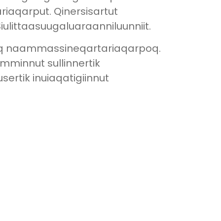
riaqarput. Qinersisartut
Siulittaasuugaluaraanniluunniit.
ssaq naammassineqartariaqarpoq.
mminnut sullinnertik
ertik inuiaqatigiinnut