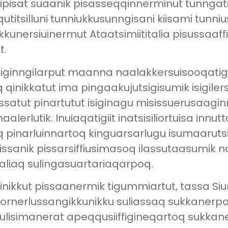
nipisat suaanik pisasseqqinnerminut tunngat
qqutitsilluni tunniukkusunngisani kiisami tun
kkunersiuinermut Ataatsimiititalia pisussaaf
t.
t isiginngilarput maanna naalakkersuisooqatig
inikkatut ima pingaakujutsigisumik isigiler
satut pinartutut isiginagu misissuerusaaginn
erlutik. Inuiaqatigiit inatsisiliortuisa innu
 pinarluinnartoq kinguarsarlugu isumaarut
ssanik pissarsiffiusimasoq ilassutaasumik
taliaq sulingasuartariaqarpoq.
uinikkut pissaanermik tigummiartut, tassa 
atornerlussangikkunikku suliassaq sukkaner
 sulisimanerat apeqqusiiffigineqartoq sukka