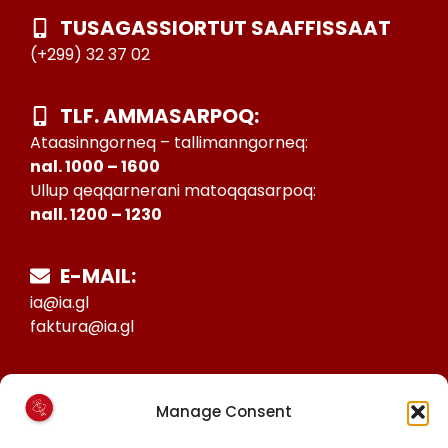
TUSAGASSIORTUT SAAFFISSAAT
(+299) 32 37 02
TLF. AMMASARPOQ:
Ataasinngorneq – tallimanngorneq:
nal. 1000 – 1600
Ullup qeqqarnerani matoqqasarpoq:
nall. 1200 – 1230
E-MAIL:
ia@ia.gl
faktura@ia.gl
CVR:
Manage Consent
25027388