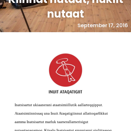
nutaat
September 17, 2016
Inatsisartut ukiaanerani ataatsimiillutik aallarteqqipput.
Ataatsimiinnissaq una Inuit Ataqatigiinnut allattoqarfikkut
aamma Inatsisartut marluk taarserallarnerisigut
nutaartaqaqarpoq. Kiisalu Inatsisartut gruppianni siulittaasoq