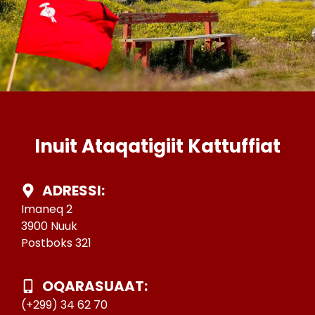
Inuit Ataqatigiit Kattuffiat
ADRESSI:
Imaneq 2
3900 Nuuk
Postboks 321
OQARASUAAT:
(+299) 34 62 70