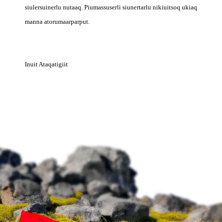
siulersuinerlu nutaaq. Piumassuserli siunertarlu nikiuitsoq ukiaq
manna atorumaarparput.
Inuit Ataqatigiit