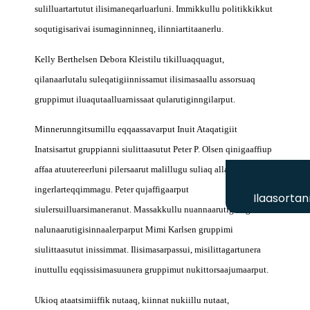
sulilluartartutut ilisimaneqarluarluni. Immikkullu politikkikkut
soqutigisarivai isumaginninneq, ilinniartitaanerlu.
Kelly Berthelsen Debora Kleistilu tikilluaqquagut,
qilanaarlutalu suleqatigiinnissamut ilisimasaallu assorsuaq
gruppimut iluaqutaalluarnissaat qularutiginngilarput.
Minnerunngitsumillu eqqaassavarput Inuit Ataqatigiit
Inatsisartut gruppianni siulittaasutut Peter P. Olsen qinigaaffiup
affaa atuutereerluni pilersaarut malillugu suliaq allamut
ingerlarteqqimmagu. Peter qujaffigaarput
Ilaasortan
siulersuilluarsimaneranut. Massakkullu nuannaarutigalugu
nalunaarutigisinnaalerparput Mimi Karlsen gruppimi
siulittaasutut inissimmat. Ilisimasarpassui, misilittagartunera
inuttullu eqqissisimasuunera gruppimut nukittorsaajumaarput.
Ukioq ataatsimiiffik nutaaq, kiinnat nukiillu nutaat,