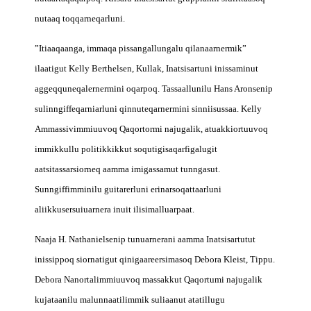
nutaaq toqqarneqarluni.
”Itiaaqaanga, immaqa pissangallungalu qilanaarnermik”
ilaatigut Kelly Berthelsen, Kullak, Inatsisartuni inissaminut
aggeqquneqalernermini oqarpoq. Tassaallunilu Hans Aronsenip
sulinngiffeqarniarluni qinnuteqarnermini sinniisussaa. Kelly
Ammassivimmiuuvoq Qaqortormi najugalik, atuakkiortuuvoq
immikkullu politikkikkut soqutigisaqarfigalugit
aatsitassarsiorneq aamma imigassamut tunngasut.
Sunngiffimminilu guitarerluni erinarsoqattaarluni
aliikkusersuiuarnera inuit ilisimalluarpaat.
Naaja H. Nathanielsenip tunuarnerani aamma Inatsisartutut
inissippoq siornatigut qinigaareersimasoq Debora Kleist, Tippu.
Debora Nanortalimmiuuvoq massakkut Qaqortumi najugalik
kujataanilu malunnaatilimmik suliaanut atatillugu