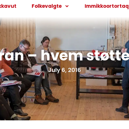
kkavut
Folkevalgte
Immikkoortortaqa
uran – hvem støtt
July 6, 2016