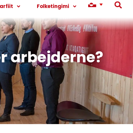
rfiit
Folketingimi
er arbejderne?