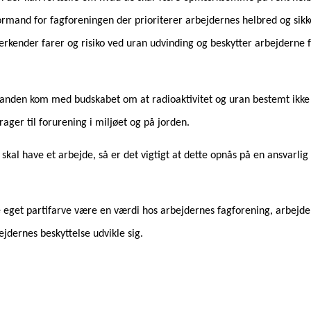
formand for fagforeningen der prioriterer arbejdernes helbred og sik
nerkender farer og risiko ved uran udvinding og beskytter arbejderne 
anden kom med budskabet om at radioaktivitet og uran bestemt ikke 
rager til forurening i miljøet og på jorden.
kal have et arbejde, så er det vigtigt at dette opnås på en ansvarlig
eget partifarve være en værdi hos arbejdernes fagforening, arbejderne
ejdernes beskyttelse udvikle sig.