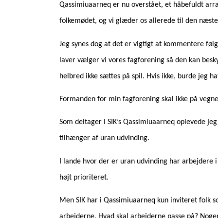
Qassimiuaarneq er nu overstået, et håbefuldt arran
folkemødet, og vi glæder os allerede til den næste
Jeg synes dog at det er vigtigt at kommentere følg
laver vælger vi vores fagforening så den kan besky
helbred ikke sættes på spil. Hvis ikke, burde jeg h
Formanden for min fagforening skal ikke på vegne af
Som deltager i SIK’s Qassimiuaarneq oplevede jeg 
tilhænger af uran udvinding.
I lande hvor der er uran udvinding har arbejdere
højt prioriteret.
Men SIK har i Qassimiuaarneq kun inviteret folk s
arbejderne. Hvad skal arbejderne passe på? Nog