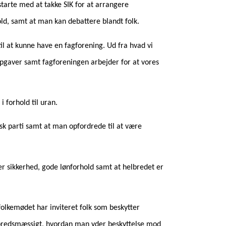
starte med at takke SIK for at arrangere
old, samt at man kan debattere blandt folk.
il at kunne have en fagforening. Ud fra hvad vi
sopgaver samt fagforeningen arbejder for at vores
i forhold til uran.
sk parti samt at man opfordrede til at være
r sikkerhed, gode lønforhold samt at helbredet er
folkemødet har inviteret folk som beskytter
bredsmæssigt, hvordan man yder beskyttelse mod