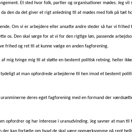
gement. Et sted hvor folk, partier og organisationer mødes. Jeg vil 
 da den da det giver et rigt anledning til at mødes med folk på tæt h
ende. Om vi er arbejdere eller ansatte andre steder så har vi frihed t
tte os. Den skal sørge for at vi for den rigtige løn, passende arbejd
ave frihed og ret til at kunne vælge en anden fagforening.
 mig tvinge mig til at støtte en bestemt politisk retning, heller ikke 
tydeligt at man opfordrede arbejderne til hen imod et bestemt politi
 i uranminerne deres eget fagforening med en formand der værdsætte
om opfordrer og har interesse i uranudvinding. Jeg savner at man til 
en der kan fortælle om hvad de skal være opmærksomme på rent hel