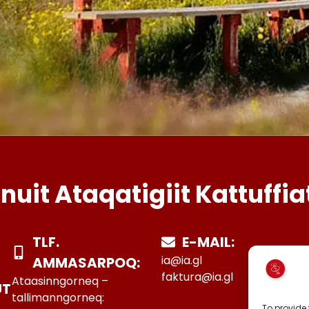
Inuit Ataqatigiit Kattuffia
TLF.
E-MAIL:
ia@ia.gl
AMMASARPOQ:
faktura@ia.gl
Ataasinngorneq –
UT
tallimanngorneq:
To provide 