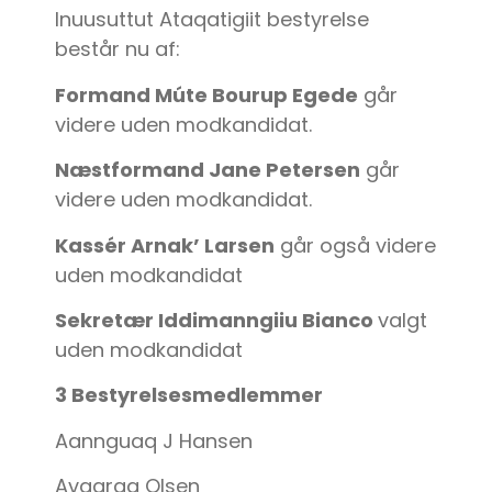
Inuusuttut Ataqatigiit bestyrelse
består nu af:
Formand Múte Bourup Egede
går
videre uden modkandidat.
Næstformand Jane Petersen
går
videre uden modkandidat.
Kassér Arnak’ Larsen
går også videre
uden modkandidat
Sekretær Iddimanngiiu Bianco
valgt
uden modkandidat
3 Bestyrelsesmedlemmer
Aannguaq J Hansen
Avaaraq Olsen