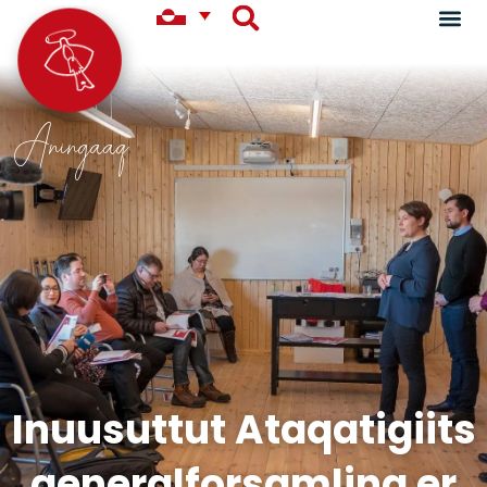
Aningaaq
Inuusuttut Ataqatigiits
generalforsamling er