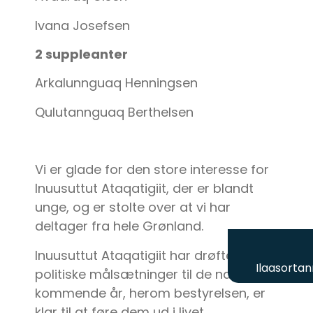
Ivana Josefsen
2 suppleanter
Arkalunnguaq Henningsen
Qulutannguaq Berthelsen
Vi er glade for den store interesse for
Inuusuttut Ataqatigiit, der er blandt
unge, og er stolte over at vi har
deltager fra hele Grønland.
Inuusuttut Ataqatigiit har drøftet
Ilaasortan
politiske målsætninger til de næste
kommende år, herom bestyrelsen, er
klar til at føre dem ud i livet.