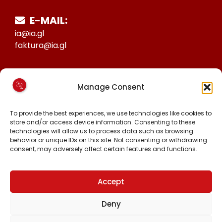
E-MAIL:
ia@ia.gl
faktura@ia.gl
CVR:
Manage Consent
25027388
KONTO NR:
To provide the best experiences, we use technologies like cookies to
6471-1511626
store and/or access device information. Consenting to these
technologies will allow us to process data such as browsing
behavior or unique IDs on this site. Not consenting or withdrawing
consent, may adversely affect certain features and functions.
MALINNAAVIGISIGUT
FACEBOOK
INSTAGRAM
Accept
TIKTOK
Deny