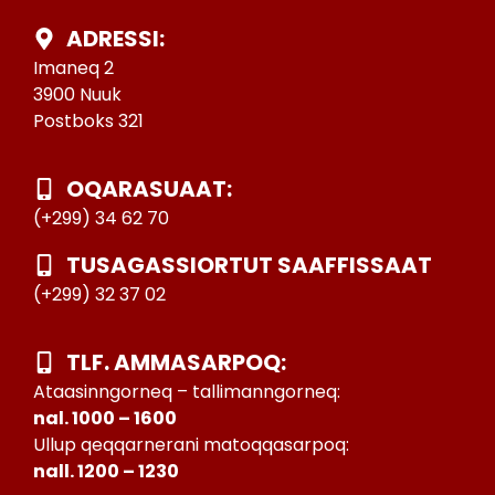
ADRESSI:
Imaneq 2
3900 Nuuk
Postboks 321
OQARASUAAT:
(+299) 34 62 70
TUSAGASSIORTUT SAAFFISSAAT
(+299) 32 37 02
TLF. AMMASARPOQ:
Ataasinngorneq – tallimanngorneq:
nal. 1000 – 1600
Ullup qeqqarnerani matoqqasarpoq:
nall. 1200 – 1230