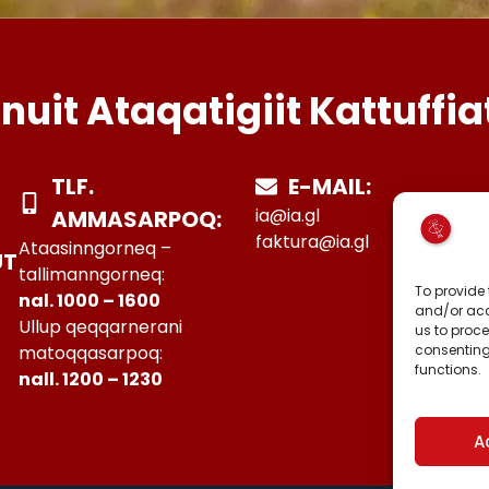
Inuit Ataqatigiit Kattuffia
TLF.
E-MAIL:
ia@ia.gl
AMMASARPOQ:
faktura@ia.gl
Ataasinngorneq –
UT
tallimanngorneq:
To provide 
nal. 1000 – 1600
and/or acc
Ullup qeqqarnerani
us to proce
consenting
matoqqasarpoq:
functions.
nall. 1200 – 1230
A