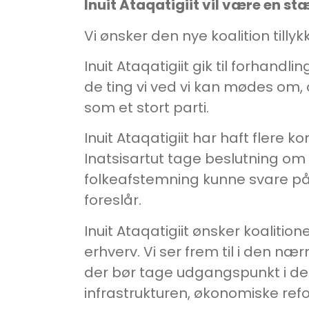
Inuit Ataqatigiit vil være en s
Vi ønsker den nye koalition til
Inuit Ataqatigiit gik til forhan
de ting vi ved vi kan mødes om, 
som et stort parti.
Inuit Ataqatigiit har haft flere 
Inatsisartut tage beslutning om
folkeafstemning kunne svare på
foreslår.
Inuit Ataqatigiit ønsker koalitio
erhverv. Vi ser frem til i den n
der bør tage udgangspunkt i de s
infrastrukturen, økonomiske ref