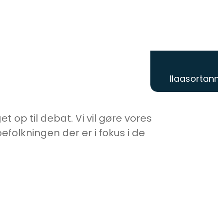
Ilaasortann
t op til debat. Vi vil gøre vores
efolkningen der er i fokus i de