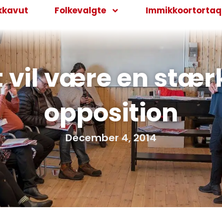
kkavut
Folkevalgte
Immikkoortortaqa
t vil være en stæ
opposition
December 4, 2014