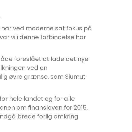
.
Vi har ved møderne sat fokus på
ar vi i denne forbindelse har
 både foreslået at lade det nye
olkningen ved en
lig øvre grænse, som Siumut
for hele landet og for alle
ionen om finansloven for 2015,
 indgå brede forlig omkring