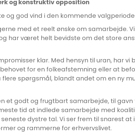
tærk og konstruktiv opposition
lykke og god vind i den kommende valgperiode
dlingerne med et reelt ønske om samarbejde. 
og har været helt bevidste om det store ansv
kompromisser klar. Med hensyn til uran, har vi
 behovet for en folkeafstemning eller at bef
 flere spørgsmål, blandt andet om en ny mu
nen et godt og frugtbart samarbejde, til gavn 
ærmeste tid at indlede samarbejde med koalit
eneste dystre tal. Vi ser frem til snarest at
ormer og rammerne for erhvervslivet.