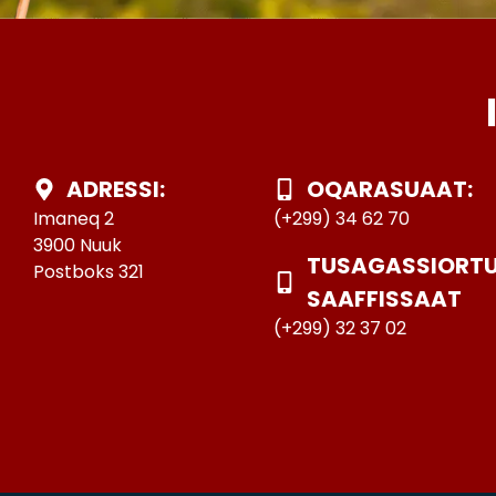
ADRESSI:
OQARASUAAT:
Imaneq 2
(+299) 34 62 70
3900 Nuuk
TUSAGASSIORT
Postboks 321
SAAFFISSAAT
(+299) 32 37 02