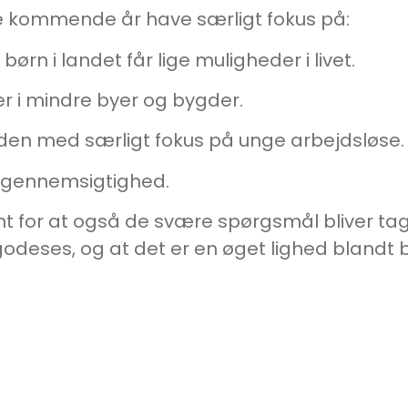
i de kommende år have særligt fokus på:
e børn i landet får lige muligheder i livet.
er i mindre byer og bygder.
en med særligt fokus på unge arbejdsløse.
t gennemsigtighed.
ant for at også de svære spørgsmål bliver tage
lgodeses, og at det er en øget lighed blandt b