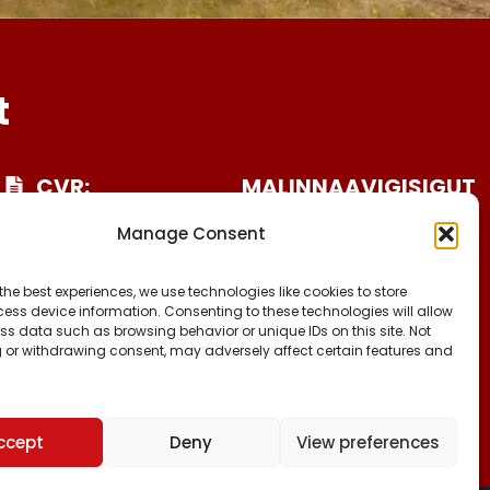
t
CVR:
MALINNAAVIGISIGUT
25027388
FACEBOOK
Manage Consent
INSTAGRAM
KONTO NR:
TIKTOK
6471-1511626
the best experiences, we use technologies like cookies to store
ess device information. Consenting to these technologies will allow
ss data such as browsing behavior or unique IDs on this site. Not
 or withdrawing consent, may adversely affect certain features and
ccept
Deny
View preferences