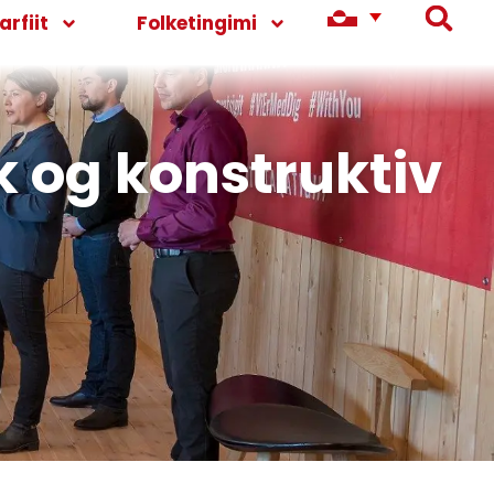
rfiit
Folketingimi
rk og konstruktiv