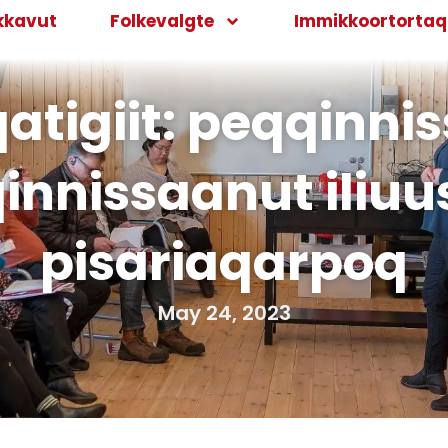
kkavut
Folkevalgte
Immikkoortortaqa
qatigiit: peqqinni
innissaanut iliu
pisariaqarpoq
May 24, 2023