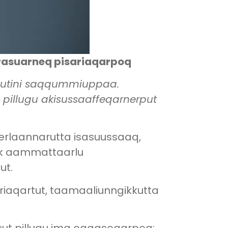
arasuarneq pisariaqarpoq
issutini saqqummiuppaa.
 pillugu akisussaaffeqarnerput
erlaannarutta isasuussaaq,
nik aammattaarlu
ut.
ttariaqartut, taamaaliunngikkutta