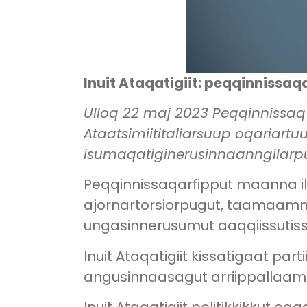
Inuit Ataqatigiit: peqqinnissa
Ulloq 22 maj 2023 Peqqinnissaq 
Ataatsimiititaliarsuup oqariart
isumaqatiginerusinnaanngilarpu
Peqqinnissaqarfipput maanna i
ajornartorsiorpugut, taamaamm
ungasinnerusumut aaqqiissutissa
Inuit Ataqatigiit kissatigaat par
angusinnaasagut arriippallaami