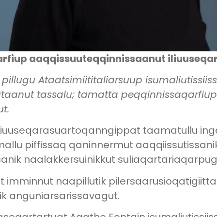
qarfiup aaqqissuuteqqinnissaanut iliuuseq
pillugu Ataatsimiititaliarsuup isumaliutissi
uutaanut tassalu; tamatta peqqinnissaqarfiup
t.
liuuseqarasuartoqanngippat taamatullu ing
allu piffissaq qaninnermut aaqqiissutissa
nik naalakkersuinikkut suliaqartariaqarpug
tiit imminnut naapillutik pilersaarusioqatigii
k anguniarsarissavagut.