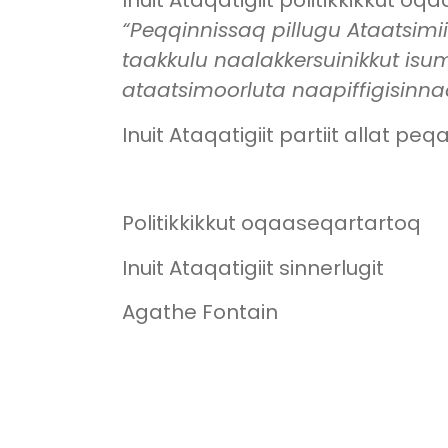
Inuit Ataqatigiit politikkikkut 
“Peqqinnissaq pillugu Ataatsimi
taakkulu naalakkersuinikkut i
ataatsimoorluta naapiffigisinna
Inuit Ataqatigiit partiit allat p
Politikkikkut oqaaseqartartoq
Inuit Ataqatigiit sinnerlugit
Agathe Fontain