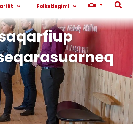
rfiit
Folketingimi
ssaqarfiup
useqarasuarneq