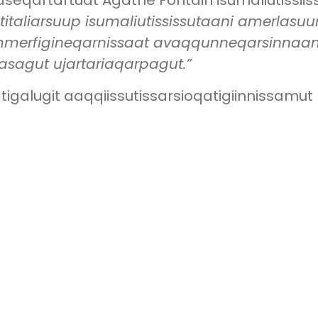
oqaaseqartartuat Agathe Fontain isumaliutissi
ititaliarsuup isumaliutississutaani amerlasu
summerfigineqarnissaat avaqqunneqarsinnaa
asagut ujartariaqarpagut.”
eqatigalugit aaqqiissutissarsioqatigiinnissamu