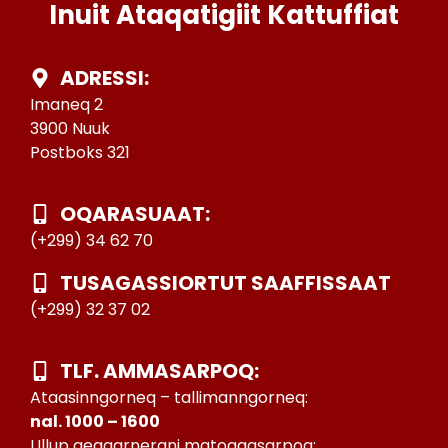
Inuit Ataqatigiit Kattuffiat
ADRESSI:
Imaneq 2
3900 Nuuk
Postboks 321
OQARASUAAT:
(+299) 34 62 70
TUSAGASSIORTUT SAAFFISSAAT
(+299) 32 37 02
TLF. AMMASARPOQ:
Ataasinngorneq – tallimanngorneq:
nal. 1000 – 1600
Ullup qeqqarnerani matoqqasarpoq: