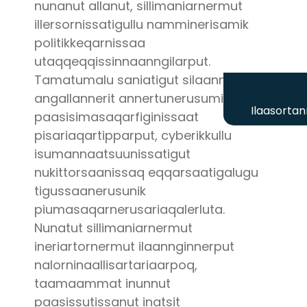
nunanut allanut, sillimaniarnermut
illersornissatigullu namminerisamik
politikkeqarnissaa
utaqqeqqissinnaanngilarput.
Tamatumalu saniatigut silaannakkut
angallannerit annertunerusumik
Ilaasortan
paasisimasaqarfiginissaat
pisariaqartipparput, cyberikkullu
isumannaatsuunissatigut
nukittorsaanissaq eqqarsaatigalugu
tigussaanerusunik
piumasaqarnerusariaqalerluta.
Nunatut sillimaniarnermut
ineriartornermut ilaannginnerput
nalorninaallisartariaarpoq,
taamaammat inunnut
paasissutissanut inatsit