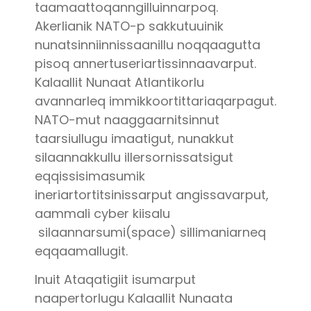
taamaattoqanngilluinnarpoq.
Akerlianik NATO-p sakkutuuinik
nunatsinniinnissaanillu noqqaagutta
pisoq annertuseriartissinnaavarput.
Kalaallit Nunaat Atlantikorlu
avannarleq immikkoortittariaqarpagut.
NATO-mut naaggaarnitsinnut
taarsiullugu imaatigut, nunakkut
silaannakkullu illersornissatsigut
eqqissisimasumik
ineriartortitsinissarput angissavarput,
aammali cyber kiisalu
silaannarsumi(space) sillimaniarneq
eqqaamallugit.
Inuit Ataqatigiit isumarput
naapertorlugu Kalaallit Nunaata