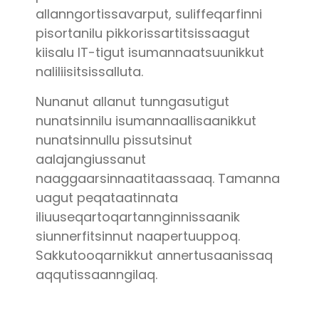
allanngortissavarput, suliffeqarfinni
pisortanilu pikkorissartitsissaagut
kiisalu IT-tigut isumannaatsuunikkut
naliliisitsissalluta.
Nunanut allanut tunngasutigut
nunatsinnilu isumannaallisaanikkut
nunatsinnullu pissutsinut
aalajangiussanut
naaggaarsinnaatitaassaaq. Tamanna
uagut peqataatinnata
iliuuseqartoqartannginnissaanik
siunnerfitsinnut naapertuuppoq.
Sakkutooqarnikkut annertusaanissaq
aqqutissaanngilaq.