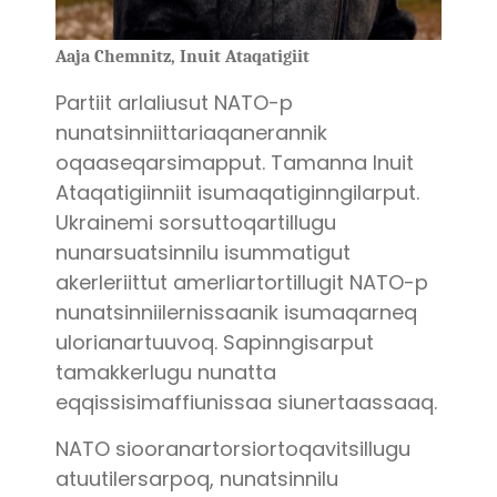
Aaja Chemnitz, Inuit Ataqatigiit
Partiit arlaliusut NATO-p
nunatsinniittariaqanerannik
oqaaseqarsimapput. Tamanna Inuit
Ataqatigiinniit isumaqatiginngilarput.
Ukrainemi sorsuttoqartillugu
nunarsuatsinnilu isummatigut
akerleriittut amerliartortillugit NATO-p
nunatsinniilernissaanik isumaqarneq
ulorianartuuvoq. Sapinngisarput
tamakkerlugu nunatta
eqqissisimaffiunissaa siunertaassaaq.
NATO siooranartorsiortoqavitsillugu
atuutilersarpoq, nunatsinnilu