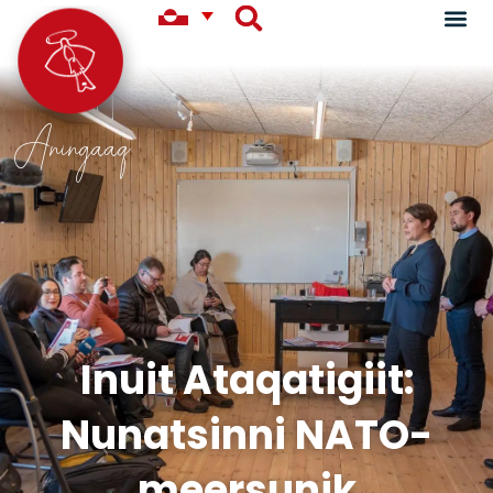
Aningaaq
Inuit Ataqatigiit:
Nunatsinni NATO-
meersunik