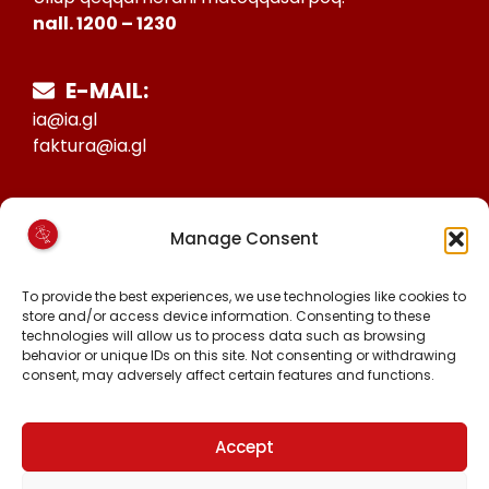
nall. 1200 – 1230
E-MAIL:
ia@ia.gl
faktura@ia.gl
CVR:
Manage Consent
25027388
KONTO NR:
To provide the best experiences, we use technologies like cookies to
6471-1511626
store and/or access device information. Consenting to these
technologies will allow us to process data such as browsing
behavior or unique IDs on this site. Not consenting or withdrawing
consent, may adversely affect certain features and functions.
MALINNAAVIGISIGUT
FACEBOOK
INSTAGRAM
Accept
TIKTOK