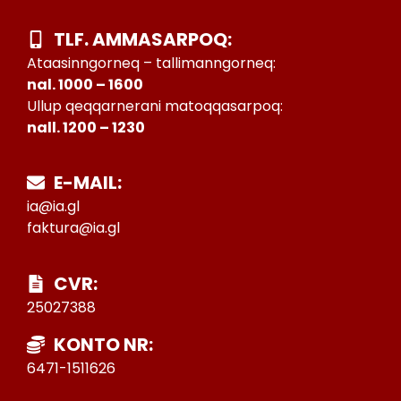
TLF. AMMASARPOQ:
Ataasinngorneq – tallimanngorneq:
nal. 1000 – 1600
Ullup qeqqarnerani matoqqasarpoq:
nall. 1200 – 1230
E-MAIL:
ia@ia.gl
faktura@ia.gl
CVR:
25027388
KONTO NR:
6471-1511626