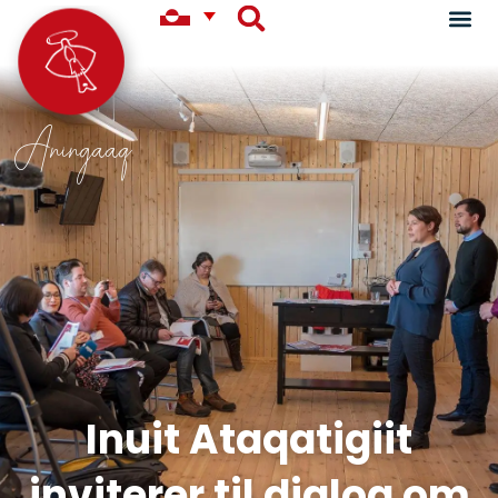
Aningaaq
Inuit Ataqatigiit
inviterer til dialog om