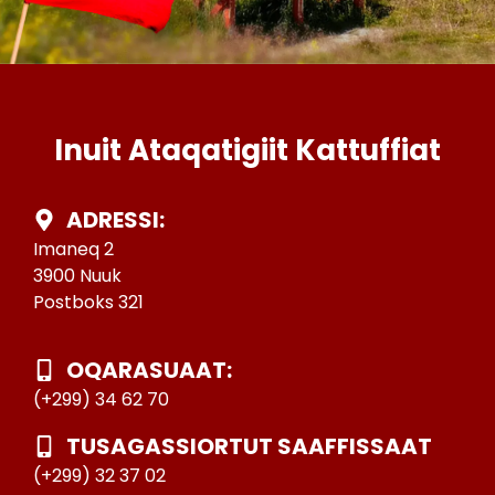
Inuit Ataqatigiit Kattuffiat
ADRESSI:
Imaneq 2
3900 Nuuk
Postboks 321
OQARASUAAT:
(+299) 34 62 70
TUSAGASSIORTUT SAAFFISSAAT
(+299) 32 37 02