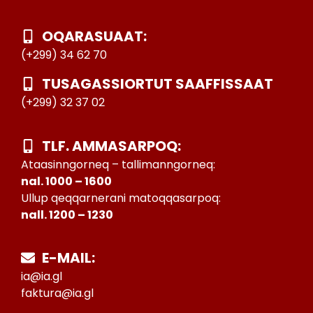
OQARASUAAT:
(+299) 34 62 70
TUSAGASSIORTUT SAAFFISSAAT
(+299) 32 37 02
TLF. AMMASARPOQ:
Ataasinngorneq – tallimanngorneq:
nal. 1000 – 1600
Ullup qeqqarnerani matoqqasarpoq:
nall. 1200 – 1230
E-MAIL:
ia@ia.gl
faktura@ia.gl