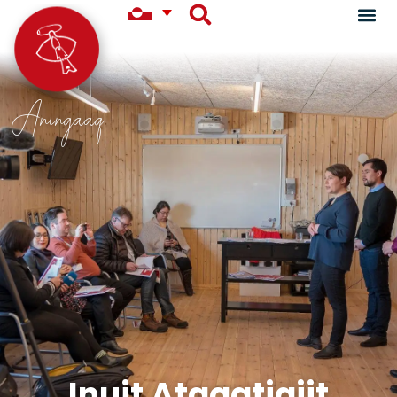
Aningaaq
Inuit Ataqatigiit