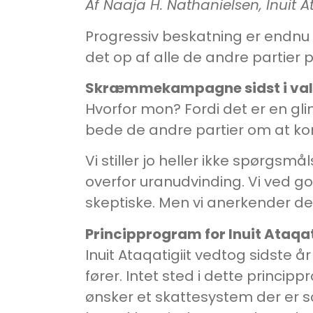
Af Naaja H. Nathanielsen, Inuit A
Progressiv beskatning er endnu 
det op af alle de andre partier
Skræmmekampagne sidst i va
Hvorfor mon? Fordi det er en g
bede de andre partier om at komme
Vi stiller jo heller ikke spørgs
overfor uranudvinding. Vi ved go
skeptiske. Men vi anerkender der
Principprogram for Inuit Ataqat
Inuit Ataqatigiit vedtog sidste å
fører. Intet sted i dette princip
ønsker et skattesystem der er so