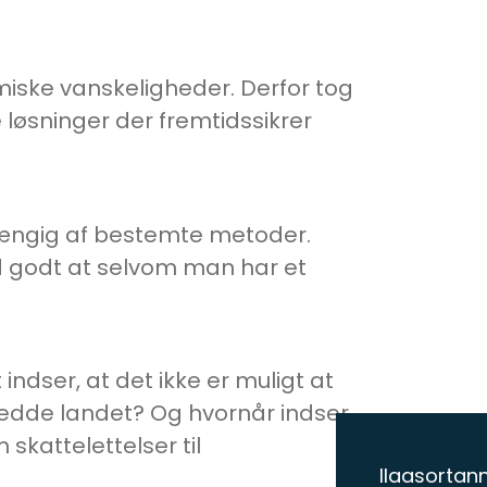
omiske vanskeligheder. Derfor tog
re løsninger der fremtidssikrer
afhængig af bestemte metoder.
ved godt at selvom man har et
dser, at det ikke er muligt at
al redde landet? Og hvornår indser
kattelettelser til
Ilaasortann