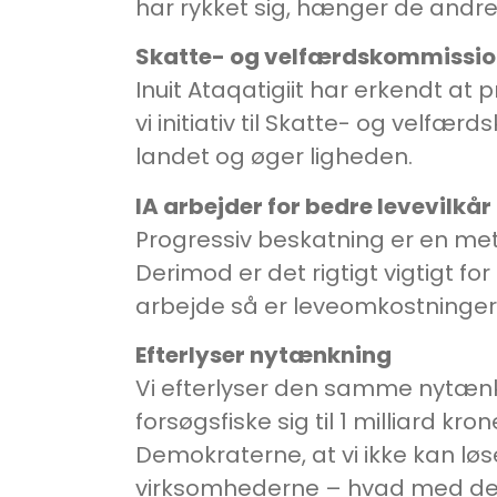
har rykket sig, hænger de andre p
Skatte- og velfærdskommissi
Inuit Ataqatigiit har erkendt at
vi initiativ til Skatte- og velfær
landet og øger ligheden.
IA arbejder for bedre levevilkår
Progressiv beskatning er en met
Derimod er det rigtigt vigtigt fo
arbejde så er leveomkostningerne
Efterlyser nytænkning
Vi efterlyser den samme nytænkn
forsøgsfiske sig til 1 milliard kr
Demokraterne, at vi ikke kan lø
virksomhederne – hvad med de 