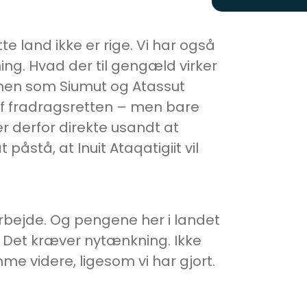
e land ikke er rige. Vi har også
ng. Hvad der til gengæld virker
 men som Siumut og Atassut
f fradragsretten – men bare
er derfor direkte usandt at
 påstå, at Inuit Ataqatigiit vil
 arbejde. Og pengene her i landet
Det kræver nytænkning. Ikke
e videre, ligesom vi har gjort.