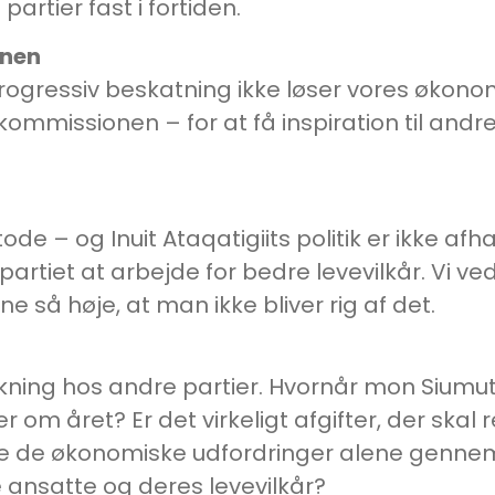
artier fast i fortiden.
onen
 progressiv beskatning ikke løser vores økon
dskommissionen – for at få inspiration til and
ode – og Inuit Ataqatigiits politik er ikke 
r partiet at arbejde for bedre levevilkår. Vi 
 så høje, at man ikke bliver rig af det.
ing hos andre partier. Hvornår mon Siumut in
oner om året? Er det virkeligt afgifter, der sk
se de økonomiske udfordringer alene gennem s
ansatte og deres levevilkår?