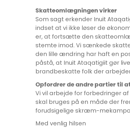
Skatteomlægningen virker
Som sagt erkender Inuit Ataqatig
indset at vi ikke løser de økon
er, at fortsætte den skatteoml
stemte imod. Vi sænkede skatt
den lille ændring har haft en pos
påstå, at Inuit Ataqatigiit gør liv
brandbeskatte folk der arbejder
Opfordrer de andre partier til 
Vi vil arbejde for forbedringer a
skal bruges på en måde der fr
forudsigelige skræm-mekampagner
Med venlig hilsen