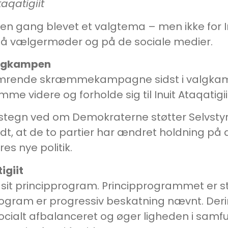
taqatigiit
en gang blevet et valgtema – men ikke for In
 på vælgermøder og på de sociale medier.
lgkampen
limrende skræmmekampagne sidst i valgkampen
 videre og forholde sig til Inuit Ataqatigiits
målstegn ved om Demokraterne støtter Selvstyr
dt, at de to partier har ændret holdning på 
es nye politik.
igiit
r sit principprogram. Principprogrammet er st
program er progressiv beskatning nævnt. Derim
cialt afbalanceret og øger ligheden i samfun