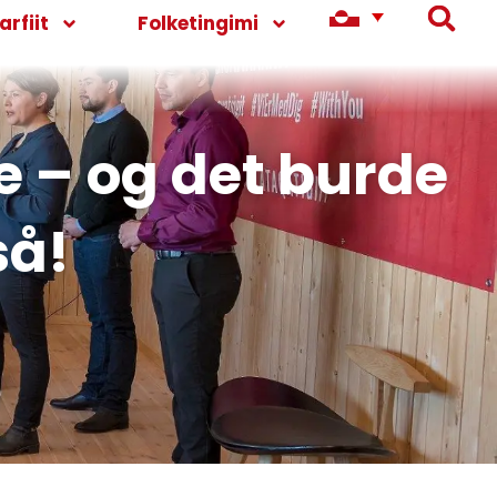
rfiit
Folketingimi
e – og det burde
så!