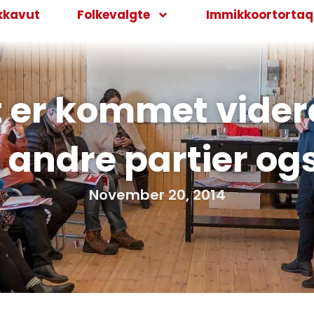
kkavut
Folkevalgte
Immikkoortortaqa
it er kommet vider
 andre partier og
November 20, 2014