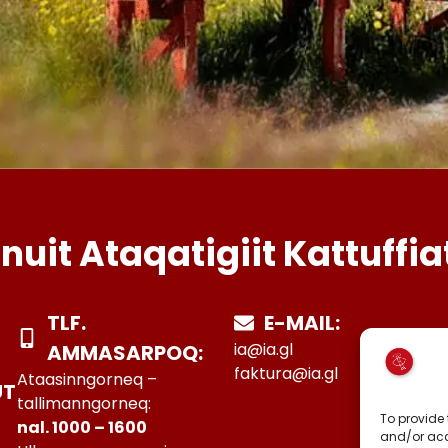
Inuit Ataqatigiit Kattuffia
TLF.
E-MAIL:
ia@ia.gl
AMMASARPOQ:
faktura@ia.gl
Ataasinngorneq –
UT
tallimanngorneq:
To provide 
nal. 1000 – 1600
and/or acc