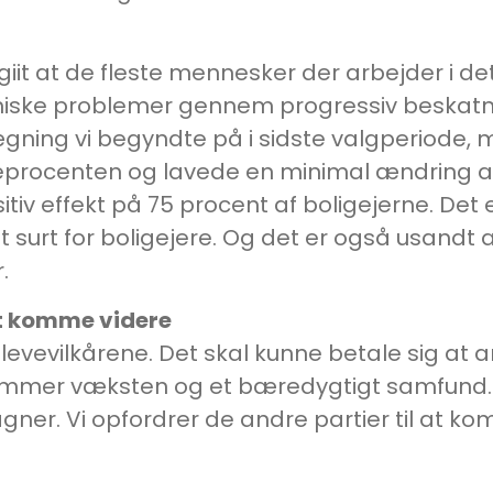
iit at de fleste mennesker der arbejder i dett
omiske problemer gennem progressiv beskatni
ægning vi begyndte på i sidste valgperiode,
eprocenten og lavede en minimal ændring a
itiv effekt på 75 procent af boligejerne. Det 
et surt for boligejere. Og det er også usandt at
.
at komme videre
f levevilkårene. Det skal kunne betale sig at
emmer væksten og et bæredygtigt samfund. 
. Vi opfordrer de andre partier til at komm