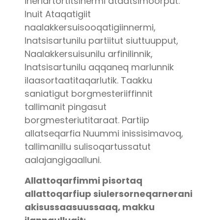
ineriartortitsinermi ataatsimoorput.
Inuit Ataqatigiit
naalakkersuisooqatigiinnermi,
Inatsisartunilu partiitut siuttuupput,
Naalakkersuisunilu arfinilinnik,
Inatsisartunilu aqqaneq marlunnik
ilaasortaatitaqarlutik. Taakku
saniatigut borgmesteriiffinnit
tallimanit pingasut
borgmesteriutitaraat. Partiip
allatseqarfia Nuummi inissisimavoq,
tallimanillu sulisoqartussatut
aalajangigaalluni.
Allattoqarfimmi pisortaq
allattoqarfiup siulersorneqarnerani
akisussaasuussaaq, makku