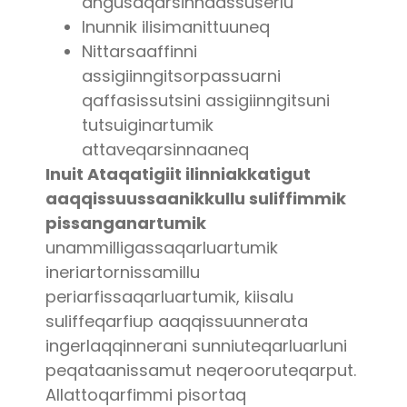
angusaqarsinnaassuserlu
Inunnik ilisimanittuuneq
Nittarsaaffinni
assigiinngitsorpassuarni
qaffasissutsini assigiinngitsuni
tutsuiginartumik
attaveqarsinnaaneq
Inuit Ataqatigiit ilinniakkatigut
aaqqissuussaanikkullu suliffimmik
pissanganartumik
unammilligassaqarluartumik
ineriartornissamillu
periarfissaqarluartumik, kiisalu
suliffeqarfiup aaqqissuunnerata
ingerlaqqinnerani sunniuteqarluarluni
peqataanissamut neqerooruteqarput.
Allattoqarfimmi pisortaq