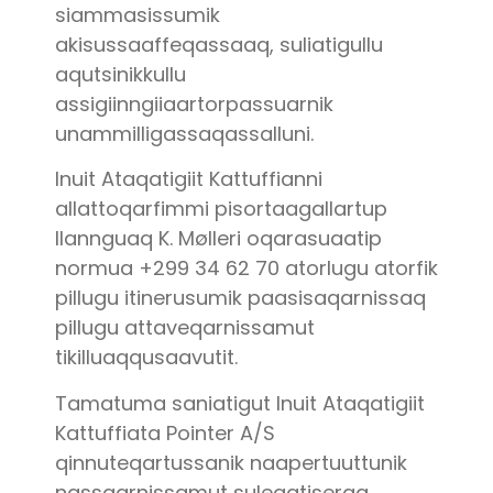
siammasissumik
akisussaaffeqassaaq, suliatigullu
aqutsinikkullu
assigiinngiiaartorpassuarnik
unammilligassaqassalluni.
Inuit Ataqatigiit Kattuffianni
allattoqarfimmi pisortaagallartup
Ilannguaq K. Mølleri oqarasuaatip
normua +299 34 62 70 atorlugu atorfik
pillugu itinerusumik paasisaqarnissaq
pillugu attaveqarnissamut
tikilluaqqusaavutit.
Tamatuma saniatigut Inuit Ataqatigiit
Kattuffiata Pointer A/S
qinnuteqartussanik naapertuuttunik
nassaarnissamut suleqatiseraa.