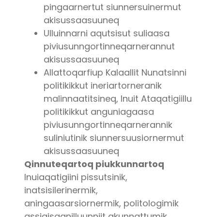
pingaarnertut siunnersuinermut
akisussaasuuneq
Ulluinnarni aqutsisut suliaasa
piviusunngortinneqarnerannut
akisussaasuuneq
Allattoqarfiup Kalaallit Nunatsinni
politikikkut ineriartorneranik
malinnaatitsineq, Inuit Ataqatigiillu
politikikkut anguniagaasa
piviusunngortinneqarnerannik
suliniutinik siunnersuusiornermut
akisussaasuuneq
Qinnuteqartoq piukkunnartoq
Inuiaqatigiini pissutsinik,
inatsisilerinermik,
aningaasarsiornermik, politologimik
assigisaanilluunniit akunnattumik