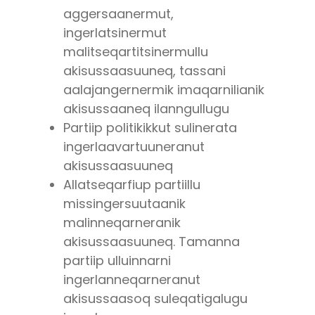
aggersaanermut,
ingerlatsinermut
malitseqartitsinermullu
akisussaasuuneq, tassani
aalajangernermik imaqarnilianik
akisussaaneq ilanngullugu
Partiip politikikkut sulinerata
ingerlaavartuuneranut
akisussaasuuneq
Allatseqarfiup partiillu
missingersuutaanik
malinneqarneranik
akisussaasuuneq. Tamanna
partiip ulluinnarni
ingerlanneqarneranut
akisussaasoq suleqatigalugu