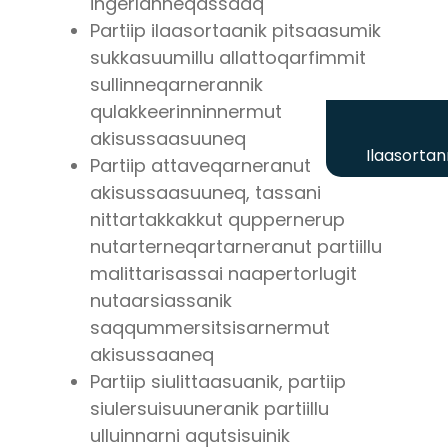
ingerlanneqassaaq
Partiip ilaasortaanik pitsaasumik
sukkasuumillu allattoqarfimmit
sullinneqarnerannik
qulakkeerinninnermut
akisussaasuuneq
Ilaasortan
Partiip attaveqarneranut
akisussaasuuneq, tassani
nittartakkakkut quppernerup
nutarterneqartarneranut partiillu
malittarisassai naapertorlugit
nutaarsiassanik
saqqummersitsisarnermut
akisussaaneq
Partiip siulittaasuanik, partiip
siulersuisuuneranik partiillu
ulluinnarni aqutsisuinik