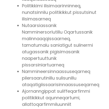
Politikkimi ilisimaarinninneq,
nunatsinnilu politikikkut pissutsinut
ilisimasarneq
Nutaarsiassanik
Namminersorlutillu Oqartussanik
malinnaaqqissaarneq,
tamatumalu saniatigut sulinermi
atugassanik pigisimasanik
naapertuuttunik
pissarsiniartuarneq
Nammineersinnaassuseqarneq
pilersaarutinillu sulisunillu
ataqatigiissaarisinnaassuseqarneq
Ajornanngippat suliffeqarfimmi
politikikkut aqunneqartumi,
allattoqarfimmiluunniit