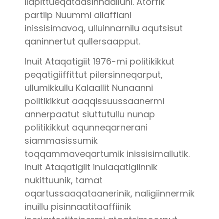
ilapittueqataasinnaalluni. Atorfik
partiip Nuummi allaffiani
inissisimavoq, ulluinnarnilu aqutsisut
qaninnertut qullersaapput.
Inuit Ataqatigiit 1976-mi politikikkut
peqatigiiffittut pilersinneqarput,
ullumikkullu Kalaallit Nunaanni
politikikkut aaqqissuussaanermi
annerpaatut siuttutullu nunap
politikikkut aqunneqarnerani
siammasissumik
toqqammaveqartumik inissisimallutik.
Inuit Ataqatigiit inuiaqatigiinnik
nukittuunik, tamat
oqartussaaqataanerinik, naligiinnermik
inuillu pisinnaatitaaffiinik