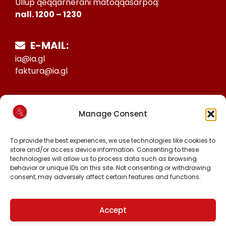
Ullup qeqqarnerani matoqqasarpoq:
nall. 1200 – 1230
E-MAIL:
ia@ia.gl
faktura@ia.gl
CVR:
Manage Consent
25027388
KONTO NR:
To provide the best experiences, we use technologies like cookies to
6471-1511626
store and/or access device information. Consenting to these
technologies will allow us to process data such as browsing
behavior or unique IDs on this site. Not consenting or withdrawing
consent, may adversely affect certain features and functions.
MALINNAAVIGISIGUT
FACEBOOK
INSTAGRAM
Accept
TIKTOK