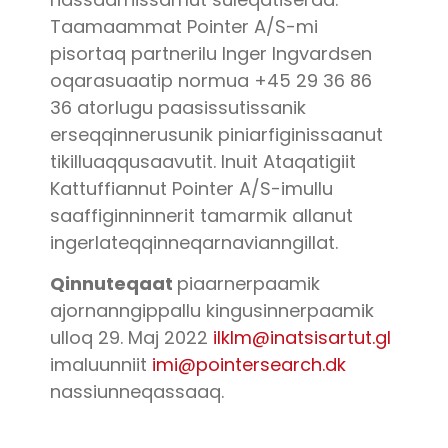
Taamaammat Pointer A/S-mi
pisortaq partnerilu Inger Ingvardsen
oqarasuaatip normua +45 29 36 86
36 atorlugu paasissutissanik
erseqqinnerusunik piniarfiginissaanut
tikilluaqqusaavutit. Inuit Ataqatigiit
Kattuffiannut Pointer A/S-imullu
saaffiginninnerit tamarmik allanut
ingerlateqqinneqarnavianngillat.
Qinnuteqaat
piaarnerpaamik
ajornanngippallu kingusinnerpaamik
ulloq 29. Maj 2022
ilklm@inatsisartut.gl
imaluunniit
imi@pointersearch.dk
nassiunneqassaaq.