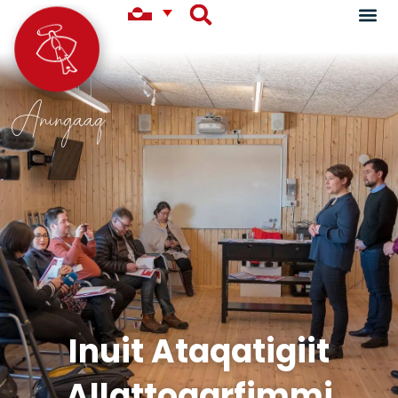
Aningaaq
Inuit Ataqatigiit
Allattoqarfimmi