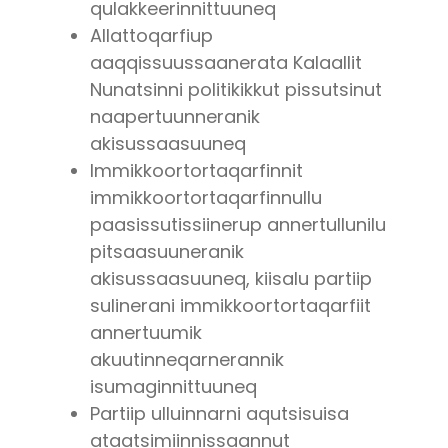
qulakkeerinnittuuneq
Allattoqarfiup
aaqqissuussaanerata Kalaallit
Nunatsinni politikikkut pissutsinut
naapertuunneranik
akisussaasuuneq
Immikkoortortaqarfinnit
immikkoortortaqarfinnullu
paasissutissiinerup annertullunilu
pitsaasuuneranik
akisussaasuuneq, kiisalu partiip
sulinerani immikkoortortaqarfiit
annertuumik
akuutinneqarnerannik
isumaginnittuuneq
Partiip ulluinnarni aqutsisuisa
ataatsimiinnissaannut