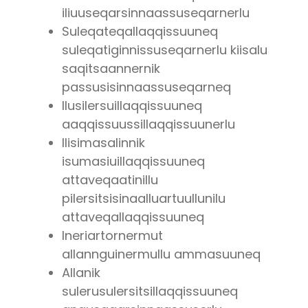
iliuuseqarsinnaassuseqarnerlu
Suleqateqallaqqissuuneq
suleqatiginnissuseqarnerlu kiisalu
saqitsaannernik
passusisinnaassuseqarneq
Ilusilersuillaqqissuuneq
aaqqissuussillaqqissuunerlu
Ilisimasalinnik
isumasiuillaqqissuuneq
attaveqaatinillu
pilersitsisinaalluartuullunilu
attaveqallaqqissuuneq
Ineriartornermut
allannguinermullu ammasuuneq
Allanik
sulerusulersitsillaqqissuuneq