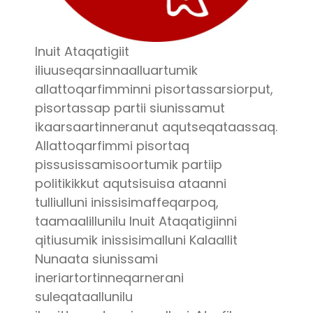
Inuit Ataqatigiit
iliuuseqarsinnaalluartumik
allattoqarfimminni pisortassarsiorput,
pisortassap partii siunissamut
ikaarsaartinneranut aqutseqataassaq.
Allattoqarfimmi pisortaq
pissusissamisoortumik partiip
politikikkut aqutsisuisa ataanni
tulliulluni inissisimaffeqarpoq,
taamaalillunilu Inuit Ataqatigiinni
qitiusumik inissisimalluni Kalaallit
Nunaata siunissami
ineriartortinneqarnerani
suleqataallunilu