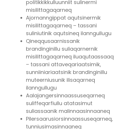
politikkikkulluunniit sulinermi
misilittagaqarneq
Ajornanngippat aqutsinermik
misilittagaqarneq – tassani
suliniutinik aqutsineq ilanngullugu
Qineqqusaarnissanik
brandinginillu suliaqarnernik
misilittagaqarneq iluaqutaassaaq
– tassani attaveqariaatsimik,
sunniiniariaatsinik brandinginillu
muteerniusunik ilisaqarneq
ilanngullugu
Aalajangersinnaassuseqarneq
suliffeqarfiullu atatasimut
suliassaanik malinnaasinnaaneq
Pilersaarusiorsinnaassuseqarneq,
tunniusimasinnaaneq