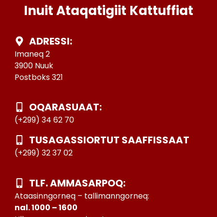
Inuit Ataqatigiit Kattuffiat
ADRESSI:
Imaneq 2
3900 Nuuk
Postboks 321
OQARASUAAT:
(+299) 34 62 70
TUSAGASSIORTUT SAAFFISSAAT
(+299) 32 37 02
TLF. AMMASARPOQ:
Ataasinngorneq – tallimanngorneq:
nal. 1000 – 1600