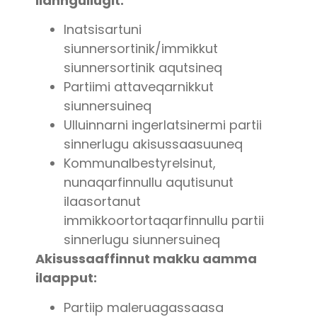
ilanngullugit:
Inatsisartuni
siunnersortinik/immikkut
siunnersortinik aqutsineq
Partiimi attaveqarnikkut
siunnersuineq
Ulluinnarni ingerlatsinermi partii
sinnerlugu akisussaasuuneq
Kommunalbestyrelsinut,
nunaqarfinnullu aqutisunut
ilaasortanut
immikkoortortaqarfinnullu partii
sinnerlugu siunnersuineq
Akisussaaffinnut makku aamma
ilaapput:
Partiip maleruagassaasa