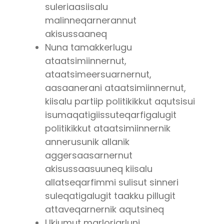
suleriaasiisalu
malinneqarnerannut
akisussaaneq
Nuna tamakkerlugu
ataatsimiinnernut,
ataatsimeersuarnernut,
aasaanerani ataatsimiinnernut,
kiisalu partiip politikikkut aqutsisui
isumaqatigiissuteqarfigalugit
politikikkut ataatsimiinnernik
annerusunik allanik
aggersaasarnernut
akisussaasuuneq kiisalu
allatseqarfimmi sulisut sinneri
suleqatigalugit taakku pillugit
attaveqarnernik aqutsineq
Ukiumut marloriarluni