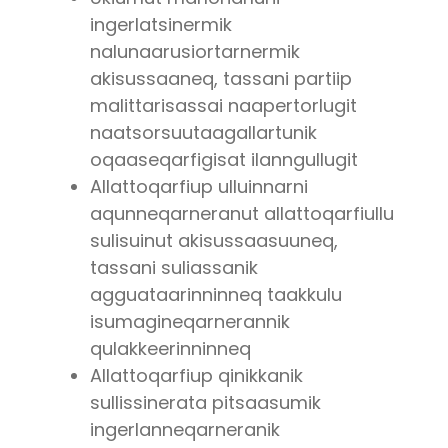
ingerlatsinermik
nalunaarusiortarnermik
akisussaaneq, tassani partiip
malittarisassai naapertorlugit
naatsorsuutaagallartunik
oqaaseqarfigisat ilanngullugit
Allattoqarfiup ulluinnarni
aqunneqarneranut allattoqarfiullu
sulisuinut akisussaasuuneq,
tassani suliassanik
agguataarinninneq taakkulu
isumagineqarnerannik
qulakkeerinninneq
Allattoqarfiup qinikkanik
sullissinerata pitsaasumik
ingerlanneqarneranik