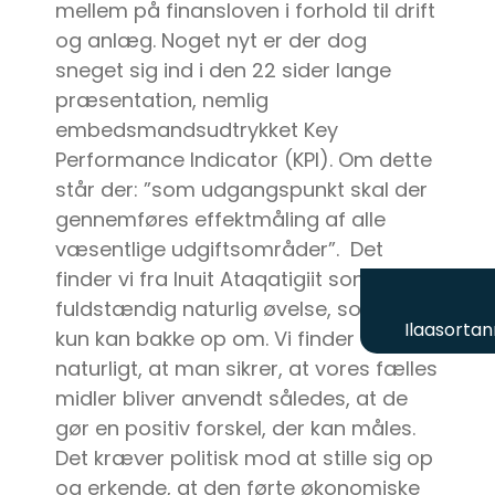
mellem på finansloven i forhold til drift
og anlæg. Noget nyt er der dog
sneget sig ind i den 22 sider lange
præsentation, nemlig
embedsmandsudtrykket Key
Performance Indicator (KPI). Om dette
står der: ”som udgangspunkt skal der
gennemføres effektmåling af alle
væsentlige udgiftsområder”. Det
finder vi fra Inuit Ataqatigiit som en
fuldstændig naturlig øvelse, som vi da
Ilaasortan
kun kan bakke op om. Vi finder det
naturligt, at man sikrer, at vores fælles
midler bliver anvendt således, at de
gør en positiv forskel, der kan måles.
Det kræver politisk mod at stille sig op
og erkende, at den førte økonomiske