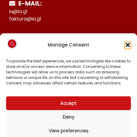
E-MAIL:
ia@ia.gl
faktura@ia.gl
CVR:
Manage Consent
25027388
KONTO NR:
To provide the best experiences, we use technologies like cookies to
6471-1511626
store and/or access device information. Consenting to these
technologies will allow us to process data such as browsing
behavior or unique IDs on this site. Not consenting or withdrawing
consent, may adversely affect certain features and functions.
MALINNAAVIGISIGUT
FACEBOOK
INSTAGRAM
Accept
TIKTOK
Deny
View preferences