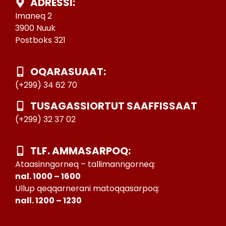
ADRESSI:
Imaneq 2
3900 Nuuk
Postboks 321
OQARASUAAT:
(+299) 34 62 70
TUSAGASSIORTUT SAAFFISSAAT
(+299) 32 37 02
TLF. AMMASARPOQ:
Ataasinngorneq – tallimanngorneq:
nal. 1000 – 1600
Ullup qeqqarnerani matoqqasarpoq:
nall. 1200 – 1230