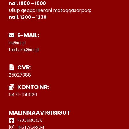
nal. 1000 – 1600
Ullup qeqqarnerani matoqqasarpoq:
nall. 1200 – 1230
E-MAIL:
ia@ia.gl
faktura@ia.gl
CVR:
25027388
KONTO NR:
6471-1511626
MALINNAAVIGISIGUT
FACEBOOK
INSTAGRAM