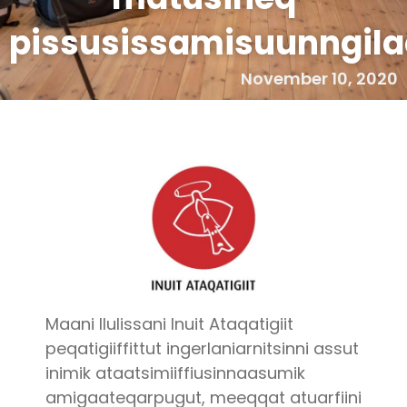
pissusissamisuunngila
November 10, 2020
Maani Ilulissani Inuit Ataqatigiit
peqatigiiffittut ingerlaniarnitsinni assut
inimik ataatsimiiffiusinnaasumik
amigaateqarpugut, meeqqat atuarfiini