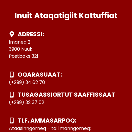
Inuit Ataqatigiit Kattuffiat
ADRESSI:
Imaneq 2
3900 Nuuk
Postboks 321
OQARASUAAT:
(+299) 34 62 70
TUSAGASSIORTUT SAAFFISSAAT
(+299) 32 37 02
TLF. AMMASARPOQ:
Ataasinngorneq – tallimanngorneq: