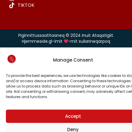
TIKTOK
Piginnittussaatitaaneq © 2024 Inuit Ataqatigiit.
Hjemmeside.gl-imit
-mit suliarineqarpoq
Manage Consent
To provide the best experiences, we use technologies like cookies to st
and/or access device information. Consenting to these technologies w
allow us to process data such as browsing behavior or unique IDs on 
site. Not consenting or withdrawing consent, may adversely affect cer
features and functions.
Accept
Deny