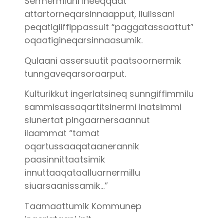
Sermermiuni ineeqqaat
attartorneqarsinnaapput, Ilulissani
peqatigiiffippassuit “paggatassaattut”
oqaatigineqarsinnaasumik.
Qulaani assersuutit paatsoornermik
tunngaveqarsoraarput.
Kulturikkut ingerlatsineq sunngiffimmilu
sammisassaqartitsinermi inatsimmi
siunertat pingaarnersaannut
ilaammat “tamat
oqartussaaqataanerannik
paasinnittaatsimik
innuttaaqataalluarnermillu
siuarsaanissamik…”
Taamaattumik Kommunep