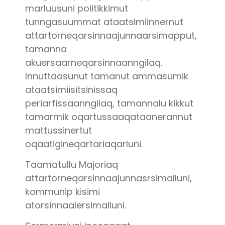
marluusuni politikkimut
tunngasuummat ataatsimiinnernut
attartorneqarsinnaajunnaarsimapput,
tamanna
akuersaarneqarsinnaanngilaq.
Innuttaasunut tamanut ammasumik
ataatsimiisitsinissaq
periarfissaanngilaq, tamannalu kikkut
tamarmik oqartussaaqataanerannut
mattussinertut
oqaatigineqartariaqarluni.
Taamatullu Majoriaq
attartorneqarsinnaajunnasrsimalluni,
kommunip kisimi
atorsinnaalersimalluni.