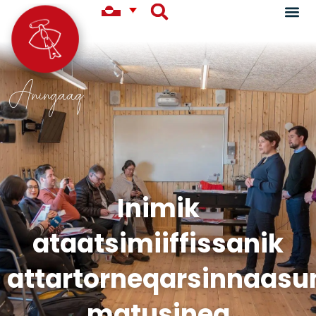
Aningaaq
Inimik
ataatsimiiffissanik
attartorneqarsinnaasu
matusineq