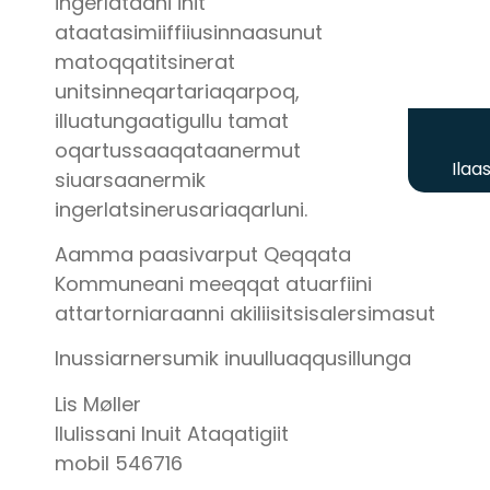
ingerlataani init
ataatasimiiffiiusinnaasunut
matoqqatitsinerat
unitsinneqartariaqarpoq,
illuatungaatigullu tamat
oqartussaaqataanermut
Ilaa
siuarsaanermik
ingerlatsinerusariaqarluni.
Aamma paasivarput Qeqqata
Kommuneani meeqqat atuarfiini
attartorniaraanni akiliisitsisalersimasut
Inussiarnersumik inuulluaqqusillunga
Lis Møller
Ilulissani Inuit Ataqatigiit
mobil 546716