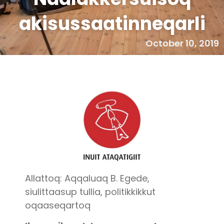
akisussaatinneqarli
October 10, 2019
Allattoq: Aqqaluaq B. Egede,
siulittaasup tullia, politikkikkut
oqaaseqartoq