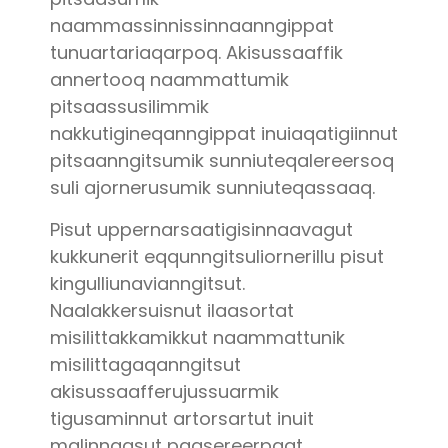
naammassinnissinnaanngippat
tunuartariaqarpoq. Akisussaaffik
annertooq naammattumik
pitsaassusilimmik
nakkutigineqanngippat inuiaqatigiinnut
pitsaanngitsumik sunniuteqalereersoq
suli ajornerusumik sunniuteqassaaq.
Pisut uppernarsaatigisinnaavagut
kukkunerit eqqunngitsuliornerillu pisut
kingulliunavianngitsut.
Naalakkersuisnut ilaasortat
misilittakkamikkut naammattunik
misilittagaqanngitsut
akisussaafferujussuarmik
tigusaminnut artorsartut inuit
malinnaasut paasereerpaat.