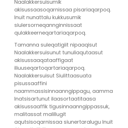
Naalakkersuisumik
akisussaasoqarnissaa pisariaqarpoq.
Inuit nunattalu kukkusumik
siulersorneqannginnissaat
qulakkeerneqartariaqarpoq.
Tamanna suleqatigiit nipaaqisut
Naalakkersuisunut tunuliaqutaasut
akisussaaqataaffigaat
iliuuseqartoqartariaqarpoq.
Naalakkersuisut Siulittaasuata
pisussaaffini
naammassisinnaanngippagu, aamma
Inatsisartunut ilaasortaatitaasa
akisussaaffik tigusinnaanngippassuk,
malitassat malillugit
aqutsisoqarnissaa siunertaralugu Inuit