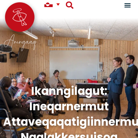
Aningaaq
Ikanngilagut:
Ineqarnermut
Attaveqaqatigiinnermu
Naalakkersuisoq