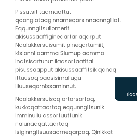
Pissutsit taamaattut
qaangiataaginnarneqarsinnaanngillat.
Eqqunngitsuliornerit
akisussaaffigineqartariaqarput
Naalakkersuisumit pineqartumiit,
kisianni aamma Siumup aamma
Inatsisartunut ilaasortaatitai
pisussaapput akisussaaffitsik qanoq
ittuusoq paasisimallugu
iliuuseqarnissaminnut.
Ilaa
Naalakkersuisoq artorsartoq,
kukkoqattaartoq eqqunngitsunik
imminullu assortuuttunik
nalunaaqattaartoq
Isiginngitsuusaarneqarpoq. Qinikkat