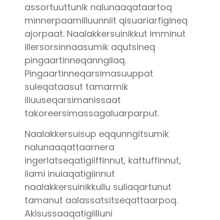
assortuuttunik nalunaaqataartoq
minnerpaamilluunniit qisuariarfigineq
ajorpaat. Naalakkersuinikkut imminut
illersorsinnaasumik aqutsineq
pingaartinneqanngilaq.
Pingaartinneqarsimasuuppat
suleqataasut tamarmik
iliuuseqarsimanissaat
takoreersimassagaluarparput.
Naalakkersuisup eqqunngitsumik
nalunaaqattaarnera
ingerlatseqatigiiffinnut, kattuffinnut,
ilami inuiaqatigiinnut
naalakkersuinikkullu suliaqartunut
tamanut aalassatsitseqattaarpoq.
Akisussaaqatigiilluni