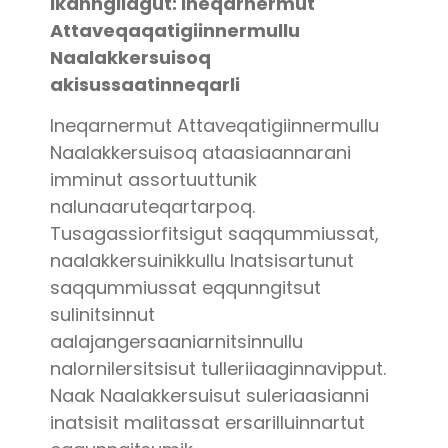
Ikanngilagut: Ineqarnermut
Attaveqaqatigiinnermullu
Naalakkersuisoq
akisussaatinneqarli
Ineqarnermut Attaveqatigiinnermullu
Naalakkersuisoq ataasiaannarani
imminut assortuuttunik
nalunaaruteqartarpoq.
Tusagassiorfitsigut saqqummiussat,
naalakkersuinikkullu Inatsisartunut
saqqummiussat eqqunngitsut
sulinitsinnut
aalajangersaaniarnitsinnullu
nalornilersitsisut tulleriiaaginnavipput.
Naak Naalakkersuisut suleriaasianni
inatsisit malitassat ersarilluinnartut