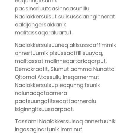
eqqunngitsumik
paasinerluutaasinnaasunillu
Naalakkersuisut sulisussaannginnerat
aalajangersakkanik
malitassaqaraluartut.
Naalakkersuisuuneq akisussaaffimmik
annertuumik pisussaaffiliisuuvoq,
malitassat malinneqartariaqarput.
Demokraatit, Siumut aamma Nunatta
Qitornai Atassullu Ineqarnermut
Naalakkersuisup eqqunngitsunik
nalunaaqataarnera
paatsuungatitseqattaarneralu
isiginngitsuusaarpaat.
Tassami Naalakkersuisoq annertuunik
ingasaginartunik imminut