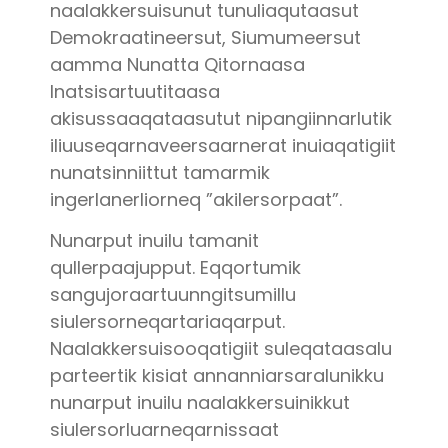
naalakkersuisunut tunuliaqutaasut
Demokraatineersut, Siumumeersut
aamma Nunatta Qitornaasa
Inatsisartuutitaasa
akisussaaqataasutut nipangiinnarlutik
iliuuseqarnaveersaarnerat inuiaqatigiit
nunatsinniittut tamarmik
ingerlanerliorneq ”akilersorpaat”.
Nunarput inuilu tamanit
qullerpaajupput. Eqqortumik
sangujoraartuunngitsumillu
siulersorneqartariaqarput.
Naalakkersuisooqatigiit suleqataasalu
parteertik kisiat annanniarsaralunikku
nunarput inuilu naalakkersuinikkut
siulersorluarneqarnissaat