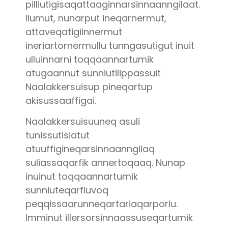
pilliutigisaqattaaginnarsinnaanngilaat.
Ilumut, nunarput ineqarnermut,
attaveqatigiinnermut
ineriartornermullu tunngasutigut inuit
ulluinnarni toqqaannartumik
atugaannut sunniutilippassuit
Naalakkersuisup pineqartup
akisussaaffigai.
Naalakkersuisuuneq asuli
tunissutisiatut
atuuffigineqarsinnaanngilaq
suliassaqarfik annertoqaaq. Nunap
inuinut toqqaannartumik
sunniuteqarfiuvoq
peqqissaarunneqartariaqarporlu.
Imminut illersorsinnaassuseqartumik