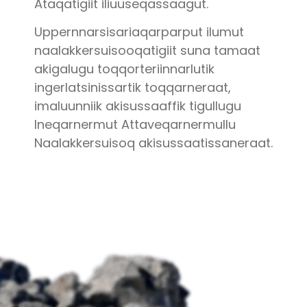
Ataqatigiit iliuuseqassaagut.
Uppernnarsisariaqarparput ilumut
naalakkersuisooqatigiit suna tamaat
akigalugu toqqorteriinnarlutik
ingerlatsinissartik toqqarneraat,
imaluunniik akisussaaffik tigullugu
Ineqarnermut Attaveqarnermullu
Naalakkersuisoq akisussaatissaneraat.