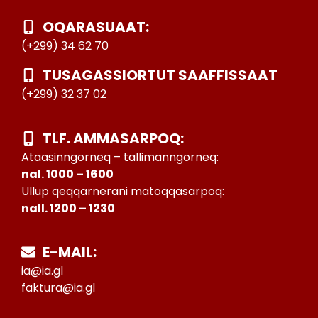
OQARASUAAT:
(+299) 34 62 70
TUSAGASSIORTUT SAAFFISSAAT
(+299) 32 37 02
TLF. AMMASARPOQ:
Ataasinngorneq – tallimanngorneq:
nal. 1000 – 1600
Ullup qeqqarnerani matoqqasarpoq:
nall. 1200 – 1230
E-MAIL:
ia@ia.gl
faktura@ia.gl