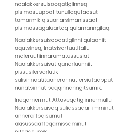
naalakkersuisooqatigiinneq
pisimasuuppat tunuliaqutaasut
tamarmik qisuariarsimanissaat
pisimassagaluartoq qularnanngilaq.
Naalakkersuisooqatigiinni qulaaniit
aqutsineq, Inatsisartuutitallu
maleruutiinnarumatussusiat
Naalakkersuisut qanorluunniit
pissusilersorlutik
sulisinnaatitaanerannut ersiutaapput
nunatsinnut peqqinnanngitsumik.
Ineqarnermut Attaveqatigiinnermullu
Naalakkersuisoq suliassaqarfimminut
annerertoqisumut
akisussaaffeqarnissaminut
pitsaasumik