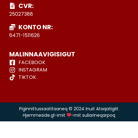
CVR:
25027388
KONTO NR:
6471-1511626
MALINNAAVIGISIGUT
FACEBOOK
INSTAGRAM
TIKTOK
Piginnittussaatitaaneq © 2024 Inuit Ataqatigiit.
Hjemmeside.gl-imit
-mit suliarineqarpoq