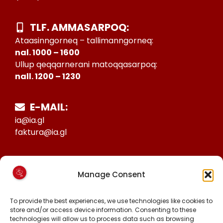
TLF. AMMASARPOQ:
Ataasinngorneq – tallimanngorneq:
nal. 1000 – 1600
Ullup qeqqarnerani matoqqasarpoq:
nall. 1200 – 1230
E-MAIL:
ia@ia.gl
faktura@ia.gl
CVR:
Manage Consent
25027388
KONTO NR:
To provide the best experiences, we use technologies like cookies to
6471-1511626
store and/or access device information. Consenting to these
technologies will allow us to process data such as browsing