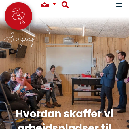
Aningaaq
Hvordan skaffer vi
arbejdspladser til