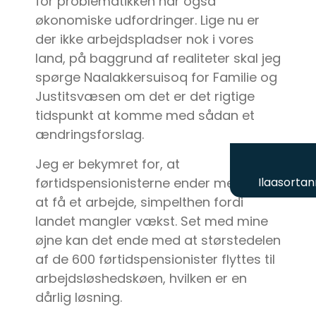
for problematikken har også
økonomiske udfordringer. Lige nu er
der ikke arbejdspladser nok i vores
land, på baggrund af realiteter skal jeg
spørge Naalakkersuisoq for Familie og
Justitsvæsen om det er det rigtige
tidspunkt at komme med sådan et
ændringsforslag.
Jeg er bekymret for, at
Ilaasortan
førtidspensionisterne ender med ikke
at få et arbejde, simpelthen fordi
landet mangler vækst. Set med mine
øjne kan det ende med at størstedelen
af de 600 førtidspensionister flyttes til
arbejdsløshedskøen, hvilken er en
dårlig løsning.